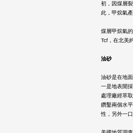
初，因煤層裂
此，甲烷氣產
煤層甲烷氣的
Tcf，在北美約有
油砂
油砂是在地面
一是地表開採
處理廠經萃取
鑽鑿兩個水平
性，另外一口
美國地質調查