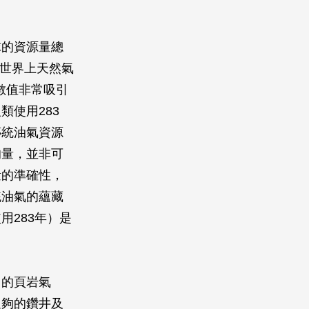
球的資源量總
目前世界上天然氣
的數值非常吸引
使用283
傳統油氣資源
的量，並非可
量的準確性，
統油氣的蘊藏
283年）是
州的頁岩氣
足夠的鑽井及