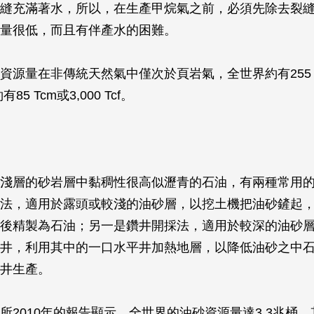
縫充滿著水，所以，在生產甲烷氣之前，必須先除去裂
量很低，而且有伴產水的困難。
資源量在非傳統天然氣中僅次於頁岩氣，全世界約有255 Tc
85 Tcm或3,000 Tcf。
淺層的砂岩層中黏稠性很高似瀝青的石油，有兩種常用
法，適用於露頭或較淺的油砂層，以挖土機把油砂鏟起
後精製為石油；另一是鑽井開採法，適用於較深的油砂
井，利用其中的一口水平井加熱地層，以降低油砂之中
井生產。
所2010年的報告顯示，全世界的油砂資源量達3.3兆桶