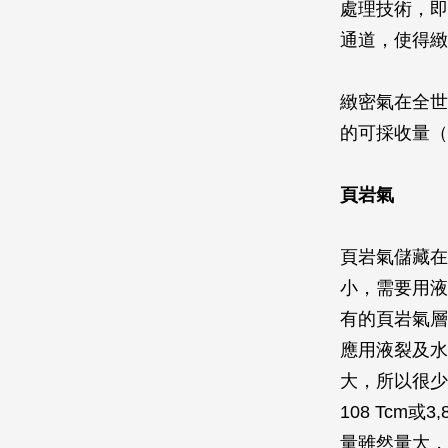
處理技術，即
通道，使得緻
緻密氣在全世界
的可採收量（蘊藏
頁岩氣
頁岩氣儲藏在
小，需要用液
有的頁岩氣層
應用液裂及水
大，所以很少開
108 Tcm
量雖然量大，