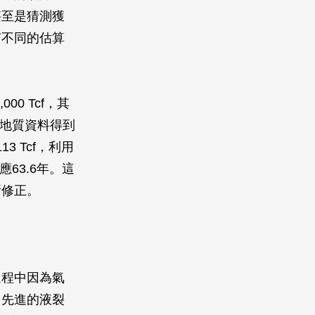
甚至是猜測獲
有不同的估算
0 Tcf，其
產及地質資料得到
 Tcf，利用
應63.6年。這
所修正。
過程中因為氣
用先進的液裂