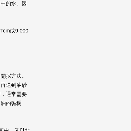
縫中的水。因
m或9,000
的開採方法。
，再送到油砂
層，通常需要
石油的黏稠
。其中，又以北