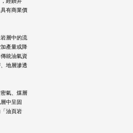
中，經鑽井
且具有商業價
在岩層中的流
增加產量或降
非傳統油氣資
密、地層滲透
緻密氣、煤層
地層中呈固
的「油頁岩