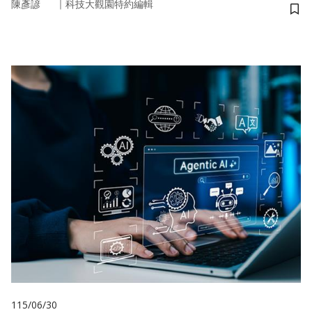
｜
陳彥諺
科技大觀園特約編輯
儲
115/06/30