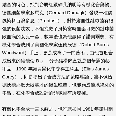
結合的特色，找到台盼紅跟砷凡納明等有機化合藥物。
德國細菌學家多馬克（Gerhard Domagk）發現一種偶
氮染料百浪多息（Prontosil），對於溶血性鏈球菌有很
強的殺菌功效，不但挽救了身染當時無藥可救的鏈球菌
敗血病的女兒一命，數年後也為他贏得了諾貝爾獎。有
機化學合成到了美國化學家伍德沃德（Robert Burns
Woodward）手上，更是成為了一門藝術，由他首度合
成出來的維他命 B
，分子結構簡直就是個華麗的藝
12
術品。1990 年諾貝爾化學獎得主科里（Elias James
Corey），則是提出了合成方法的策略理論，讓不像伍
德沃德那麼天縱英才的後生晚輩，也能夠透過系統化的
學習，在化學合成設計的領域裡有所發揮。
有機化學合成一言以蔽之，也許就如同 1981 年諾貝爾