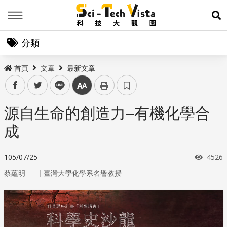
Menu
展
分類
首頁
文章
最新文章
facebook
twitter
line
中
源自生命的創造力–有機化學合
成
瀏覽
105/07/25
4526
｜
蔡蘊明
臺灣大學化學系名譽教授