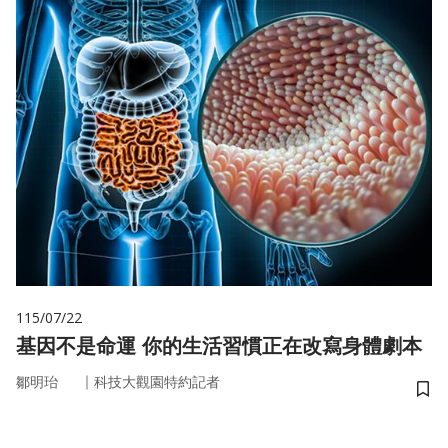
115/07/22
基因不是命運 你的生活習慣正在改寫身體劇本
｜
鄒明珆
科技大觀園特約記者
儲