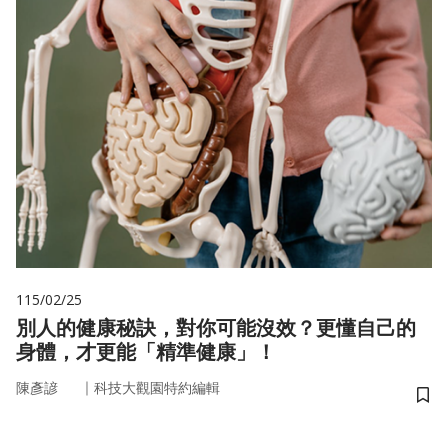
115/02/25
別人的健康秘訣，對你可能沒效？更懂自己的
身體，才更能「精準健康」！
｜
陳彥諺
科技大觀園特約編輯
儲