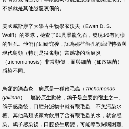
不然就是其他恐龍咬傷的。
美國威斯康辛大學古生物學家沃夫（Ewan D. S.
Wolff）的團隊，檢查了61具暴龍化石，發現1∕6有同樣
的蝕孔。他們仔細研究後，認為那些蝕孔的病理特徵與
現代鳥類（特別是猛禽類）常感染的滴蟲炎
（trichomonosis）非常類似，而與細菌（如放線菌）
感染不同。
鳥類的滴蟲炎，病原是一種鞭毛蟲（
Trichomonas
gallinae
），屬於原生動物，鴿子是主要的宿主之一。
鴿子感染後，口腔分泌物中就有鞭毛蟲，不免污染水
槽。其他鳥類或家禽飲用了含有鞭毛蟲的水，就會感
染。鴿子感染後，口腔發生病變，可能導致閉嘴困難、