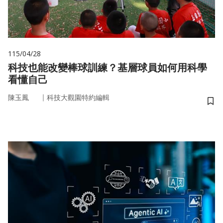
115/04/28
科技也能改變棒球訓練？基層球員如何用科學
看懂自己
｜
陳玉鳳
科技大觀園特約編輯
儲