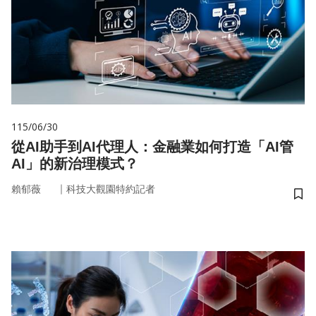
115/06/30
從AI助手到AI代理人：金融業如何打造「AI管
AI」的新治理模式？
｜
賴郁薇
科技大觀園特約記者
儲