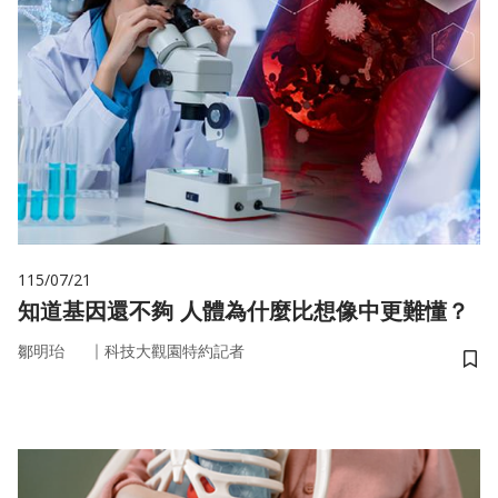
115/07/21
知道基因還不夠 人體為什麼比想像中更難懂？
｜
鄒明珆
科技大觀園特約記者
儲