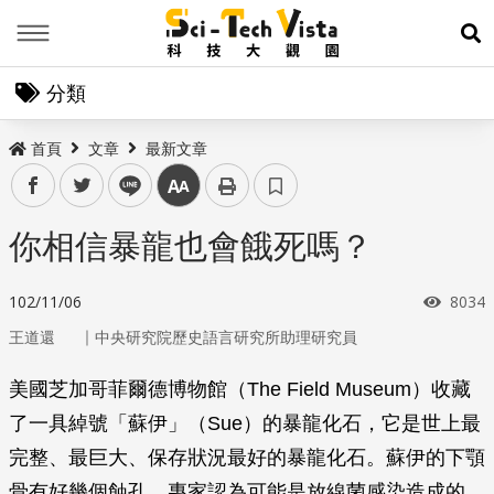
Menu
展
分類
首頁
文章
最新文章
facebook
twitter
line
中
你相信暴龍也會餓死嗎？
瀏覽
102/11/06
8034
｜
王道還
中央研究院歷史語言研究所助理研究員
美國芝加哥菲爾德博物館（The Field Museum）收藏
了一具綽號「蘇伊」（Sue）的暴龍化石，它是世上最
完整、最巨大、保存狀況最好的暴龍化石。蘇伊的下顎
骨有好幾個蝕孔，專家認為可能是放線菌感染造成的，