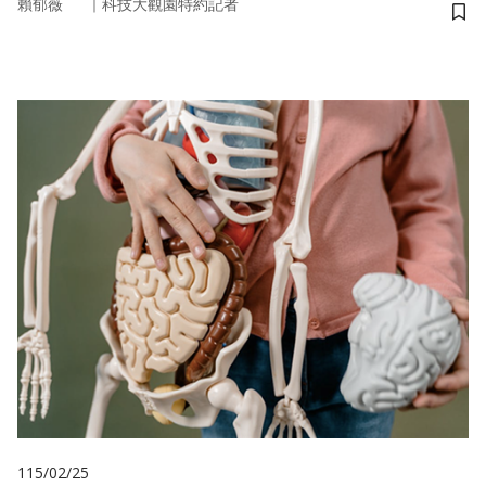
｜
賴郁薇
科技大觀園特約記者
儲
115/02/25