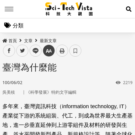
Menu
展
分類
首頁
文章
最新文章
facebook
twitter
line
中
臺灣為什麼能
瀏覽
100/06/02
2219
｜
吳美枝
《科學發展》特約文字編輯
多年來，臺灣資訊科技（information technology, IT）
產業從下游的系統組裝、代工，到成為世界最大生產基
地，進一步垂直延伸到上游零組件及材料的研發與生
產，並水平開發新型產品、新規格設計等。隨著全球化