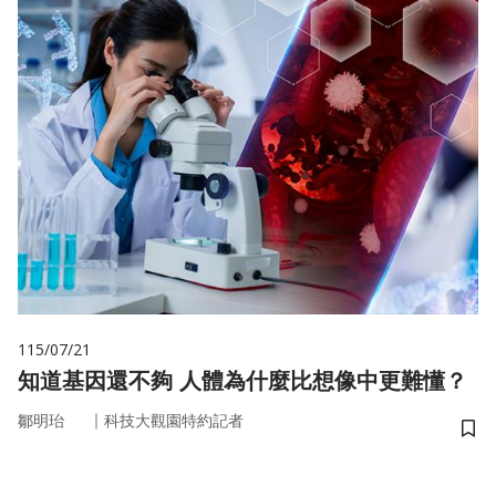
115/07/21
知道基因還不夠 人體為什麼比想像中更難懂？
｜
鄒明珆
科技大觀園特約記者
儲