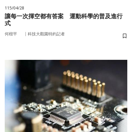
115/04/28
讓每一次揮空都有答案 運動科學的普及進行
式
｜
何楷平
科技大觀園特約記者
儲