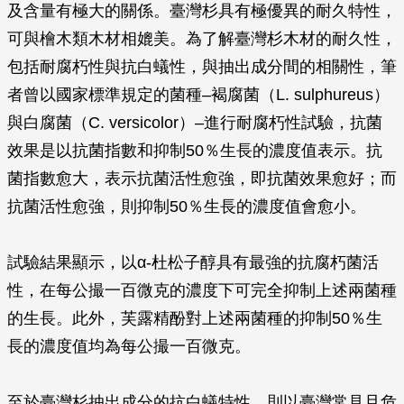
及含量有極大的關係。臺灣杉具有極優異的耐久特性，
可與檜木類木材相媲美。為了解臺灣杉木材的耐久性，
包括耐腐朽性與抗白蟻性，與抽出成分間的相關性，筆
者曾以國家標準規定的菌種–褐腐菌（
L. sulphureus
）
與白腐菌（
C. versicolor
）–進行耐腐朽性試驗，抗菌
效果是以抗菌指數和抑制50％生長的濃度值表示。抗
菌指數愈大，表示抗菌活性愈強，即抗菌效果愈好；而
抗菌活性愈強，則抑制50％生長的濃度值會愈小。
試驗結果顯示，以α-杜松子醇具有最強的抗腐朽菌活
性，在每公撮一百微克的濃度下可完全抑制上述兩菌種
的生長。此外，芙露精酚對上述兩菌種的抑制50％生
長的濃度值均為每公撮一百微克。
至於臺灣杉抽出成分的抗白蟻特性，則以臺灣常見且危