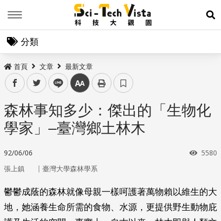
Menu
展
分類
首頁
文章
最新文章
facebook
twitter
line
中
森林事知多少：傑出的「生物化
學家」–臺灣鄉土林木
瀏覽
92/06/06
5580
｜
張上鎮
臺灣大學森林學系
鬱鬱成蔭的森林就像母親一樣呵護著萬物賴以維生的大
地，她涵養生命所需的食物、水源，更提供野生動物庇