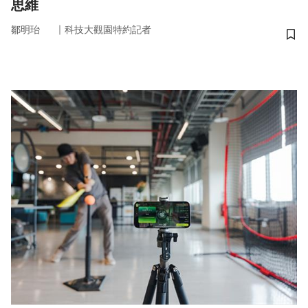
思維
｜
鄒明珆
科技大觀園特約記者
儲