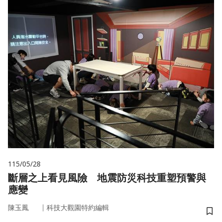
115/05/28
斷層之上看見風險 地震防災科技重塑預警與
應變
｜
陳玉鳳
科技大觀園特約編輯
儲