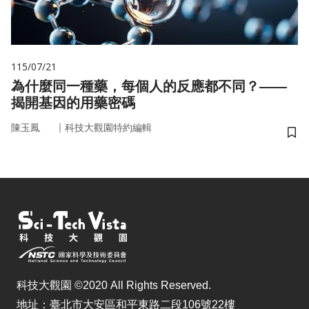
115/07/21
為什麼同一種藥，每個人的反應都不同？——
揭開基因的用藥密碼
｜
陳玉鳳
科技大觀園特約編輯
儲
科技大觀園 ©2020 All Rights Reserved.
地址：臺北市大安區和平東路二段106號22樓