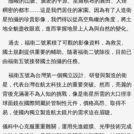
險峻的山脈、廣袤的平原、星羅棋布的農田、人煙
稠密的都市……這是我們居住的家園。因為有了人造衛
星拍攝的珍貴影像，我們得以從高空鳥瞰的角度，將土
地全貌盡收眼底，進而掌握地景上人為與自然的變化。
過去，福衛二號累積了可觀的影像資料，為救災、
國土規劃提供重要的輔助。隨著福衛二號除役，目前已
由福衛五號接替國土拍攝的任務。
福衛五號為台灣第一個獨立設計、研發與製造的衛
星，代表台灣在航太科技上的重要突破。然而，亮麗的
背後充滿著不為人知的挑戰，像是衛星所需的大口徑非
球面鏡在國際間屬於管制性元件，價格高昂、取得不
易，使國內獨立製造航太鏡片的需求迫在眉睫。
儀科中心克服重重難關，運用先進鍍膜、光學技術完成