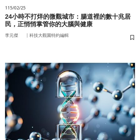
115/02/25
24小時不打烊的微觀城市：腸道裡的數十兆居
民，正悄悄掌管你的大腦與健康
｜
李元傑
科技大觀園特約編輯
儲