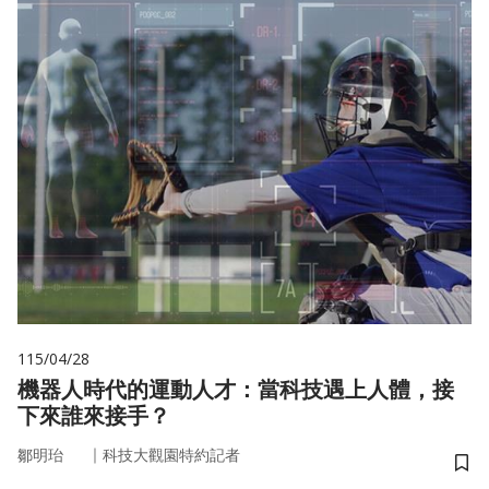
115/04/28
機器人時代的運動人才：當科技遇上人體，接
下來誰來接手？
｜
鄒明珆
科技大觀園特約記者
儲