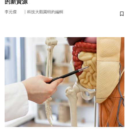
的新資源
｜
李元傑
科技大觀園特約編輯
儲