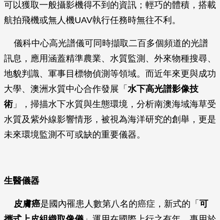
可以獲取一般攝影機得不到的資訊；輕巧的體積，搭載
航拍飛機或無人機UAV執行任務時無往不利。
儀科中心高光譜儀可同時擷取二百多個頻道的光譜
訊息，應用涵蓋精準農業、水質監測、外來物種搜尋、
地貌判識、軍事目標物偵測等領域。而近年來更與成功
大學、澳洲水質中心合作發展「
水下高光譜影像技
術
」，掃描水下水質與生態環境，分析南澳海域海草受
水質及紫外線影響情形，被視為海洋研究的創舉，更是
未來環境監測不可或缺的重要儀器。
生醫儀器
皮膚癌
是國內罹患人數第八名的癌症，新式的「
可
攜式上皮組織取像儀
」運用在國際上行之有年、專用於