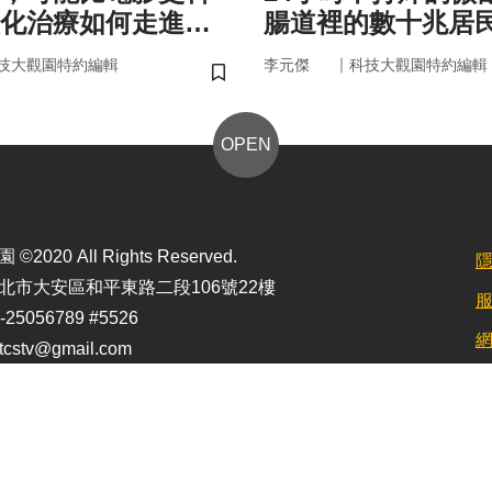
化治療如何走進真
腸道裡的數十兆居
悄掌管你的大腦與
｜
技大觀園特約編輯
李元傑
科技大觀園特約編輯
儲存書籤
OPEN
2020 All Rights Reserved.
北市大安區和平東路二段106號22樓
25056789 #5526
stv@gmail.com
定最佳顯示效果為1920*1080)