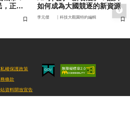
民，正悄
如何成為大國競逐的新資源
回
健康
｜
李元傑
科技大觀園特約編輯
儲存書籤
儲
隱私權保護政策
服務條款
網站資料開放宣告
更新日期：115/08/03 訪客人數：152875448