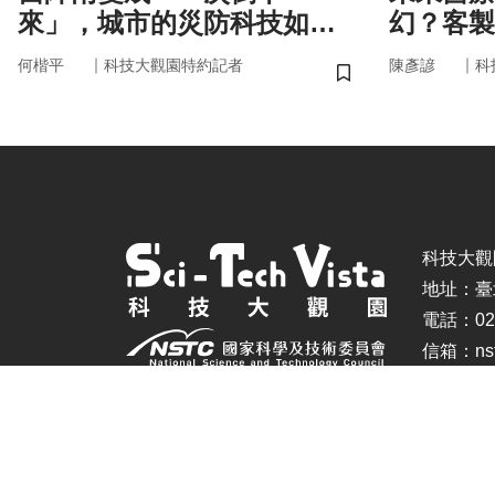
來」，城市的災防科技如何
幻？客製
即時應變？
實世界
｜
｜
何楷平
科技大觀園特約記者
陳彥諺
科
儲存書籤
科技大觀園 ©
地址：臺
電話：02-
信箱：nstc
建議瀏覽器：IE11.0以上、Firefox、Chrome(螢幕設