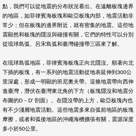
點，我們可以從地震的分布狀況看出。在遠離板塊邊界
的地區，如菲律賓海板塊和歐亞板塊內部，地震活動非
常少；但在板塊的邊界附近，就有密集的地震。這些地
震顯然和板塊的隱沒與碰撞有關，它們的特性可以分別
從琉球島弧、呂宋島弧和臺灣碰撞帶三區來了解。
在琉球島弧地區，菲律賓海板塊正向北隱沒。順著向北
下插的板塊，有一系列的地震活動從地表延伸到300公
里深處，形成一明顯的班尼奧夫帶。這條地震帶向西伸
進臺灣，潛伏在臺灣東北角的下方（板塊隱沒和地震分
布圖的D－D' 剖面）。在隱沒帶的上方，歐亞板塊內也
有不少淺層地震活動。這些地震多來自弧前地區的板塊
摩擦，或者和弧後地區的沖繩海槽擴張有關，震源深度
多小於50公里。