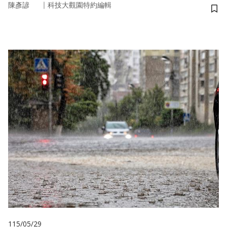
｜
陳彥諺
科技大觀園特約編輯
儲
115/05/29