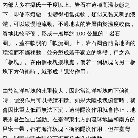
內部大多在攝氏一千度以上。岩石在這種高溫狀態之
下，即使不熔融，也變得相當柔軟，類似又黏又稠的液
體，可以緩慢地流動。不過地表的岩層由於溫度較低，
質地比較堅硬，形成一層厚約 100 公里的「岩石
圈」，蓋在軟弱的「軟流圈」上，岩石圈會隨著地函的
環流而不斷移動，並分裂成若干獨立的塊體，稱之為
「板塊」。在兩個板塊接壤處，倘若一個板塊向另一板
塊下方俯衝時，就形成「隱沒作用」。
由於海洋板塊的比重較大，因此當海洋板塊向下俯衝
時，隱沒作用可以持續不斷。如果大陸板塊俯衝時，就
會因比重太低而無法下沉，這時隱沒作用就會停止，地
表則發生造山運動。在臺灣東北方的琉球地區和南方的
呂宋一帶，都有海洋板塊下衝的隱沒作用，但在臺灣