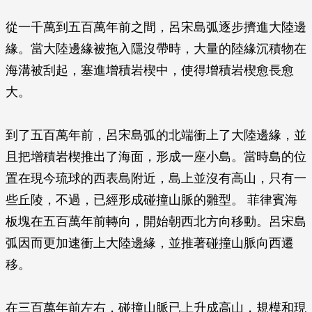
從一千萬到五百萬年前之間，呂宋島弧逐步擠進大陸邊
緣。當大陸邊緣被拖入隱沒帶時，大量的陸緣沉積物在
海溝被刮起，塞進增積岩楔中，使得增積岩楔愈長愈
大。
到了五百萬年前，呂宋島弧的北端衝上了大陸邊緣，並
且把增積岩楔推出了海面，形成一座小島。當時島的位
置在現今琉球的西表島附近，島上並沒有高山，只有一
些丘陵，不過，已經形成碰撞山脈的雛型。 菲律賓海
板塊在五百萬年前轉向，開始朝西北方向移動。呂宋島
弧因而更加速衝上大陸邊緣，並推著碰撞山脈向西遷
移。
在三百萬年前左右，碰撞山脈已上升成高山，規模和現