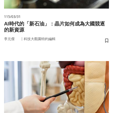
115/03/31
AI時代的「新石油」：晶片如何成為大國競逐
的新資源
｜
李元傑
科技大觀園特約編輯
儲