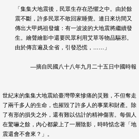
「集集大地震後，民眾生存在恐懼之中。由於餘
震不斷，許多民眾不敢回家睡覺。連日來坊間又
傳出大甲媽祖發爐：有一波波的大地震將繼續發
生。繪聲繪影中還要民眾利用艾草等物品驅邪。
由於傳言遍及全省，引發恐慌，……」
—摘自民國八十八年九月二十五日中國時報
世紀末的集集大地震給臺灣帶來慘痛的災難，不但奪走
了兩千多人的生命，也摧毀了許多人的事業和財產。除
了有形的損失之外，還有難以估計的精神傷害。每個人
在驚嚇之餘，內心都蒙上了一層陰影，時時惦念著「地
震還會不會來？」。