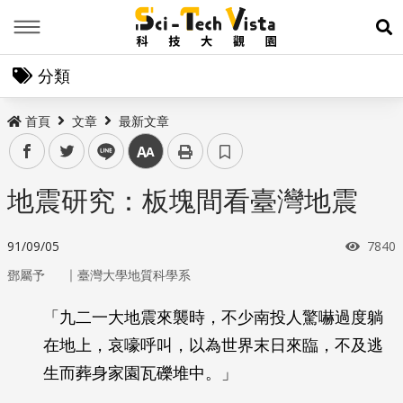
Menu
展
分類
首頁
文章
最新文章
facebook
twitter
line
中
地震研究：板塊間看臺灣地震
瀏覽
91/09/05
7840
｜
鄧屬予
臺灣大學地質科學系
「九二一大地震來襲時，不少南投人驚嚇過度躺
在地上，哀嚎呼叫，以為世界末日來臨，不及逃
生而葬身家園瓦礫堆中。」