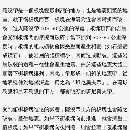
隱沒帶是一個板塊變形劇烈的地方，也是地震頻繁的地
區。就下衝板塊而言，板塊在海溝附近會因彎折而破
裂；進入隱沒帶 10～60 公里的深處，板塊頂部的岩層
會受到板塊間的摩擦而破碎；當下插到 30～80 公里深
度時，板塊的組成礦物會因受壓而產生相變（如石墨變
成鑽石），使岩層的體積縮小，因而造成斷裂。這些岩
層破裂的過程中往往會產生地震。由於這些地震大體上
順著下衝板塊排列，因此，常形成一傾斜的地震帶，從
地表延伸到地函深處，稱之為「班尼奧夫帶」。在琉球
島弧和呂宋島弧的下方，都有明顯的班尼奧夫帶。
受到俯衝板塊進退的影響，隱沒帶上方的板塊也會隨之
破裂，產生地震。如果下衝板塊向前推進，就會擠壓上
覆板塊；如果下衝板塊向後回捲，則會拉著上覆板塊退