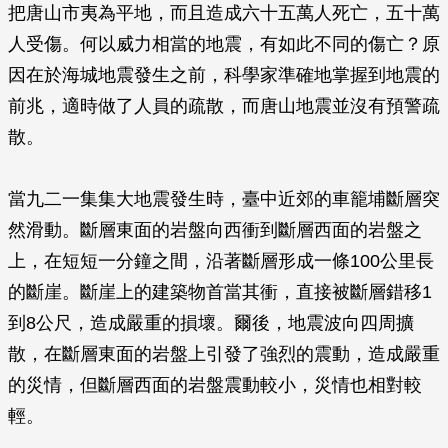
把唐山市夷為平地，而且造成六十五萬人死亡，五十萬
人受傷。何以威力相當的地震，有如此不同的傷亡？原
因在於海城地震發生之前，科學家準確地掌握到地震的
前兆，適時做了人員的疏散，而唐山地震並沒有預警疏
散。
當九二一集集大地震發生時，臺中近郊的車籠埔斷層突
然滑動。斷層東面的岩盤向西衝到斷層西面的岩盤之
上，在短短一分鐘之間，沿著斷層形成一條100公里長
的斷崖。斷崖上的建築物首當其衝，直接被斷層錯移1
到8公尺，造成嚴重的損壞。爾後，地震波向四周擴
散，在斷層東面的岩盤上引發了強烈的震動，造成嚴重
的災情，但斷層西面的岩盤震動較小，災情也相對較
輕。