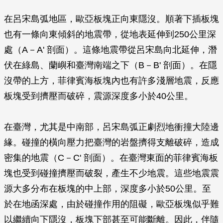
在呂宋島弧地區，歐亞板塊正向東隱沒。順著下插板塊
也有一條向東傾斜的地震帶，從地表延伸到250公里深
處（A－A' 剖面）。這條地震帶從呂宋島向北延伸，潛
伏在綠島、蘭嶼和臺灣南端之下（B－B' 剖面）。在隱
沒帶的上方，菲律賓海板塊內也有許多淺層地震，反應
板塊受到擠壓而破碎，震源深度多小於40公里。
在臺灣，尤其是中南部，呂宋島弧正劇烈地衝撞大陸邊
緣。碰撞的橫向壓力把臺灣的岩盤擠得支離破碎，造成
密集的地震（C－C' 剖面）。在臺灣東面的菲律賓海板
塊也受到碰撞擠壓而破裂，產生不少地震。這些地震震
源大多分布在板塊的中上部，深度多小於50公里。至
於在地函深處，由於碰撞作用的阻礙，歐亞板塊似乎難
以繼續向下隱沒，板塊下部甚至可能斷離。因此，伴隨