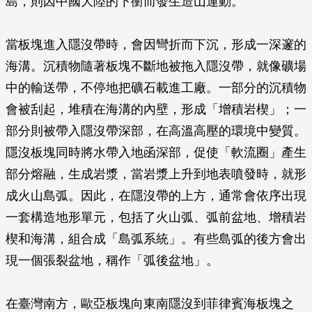
島，則因中國大陸的下衝而發生造山運動。
當板塊進入隱沒帶時，會因彎折而下沉，形成一深邃的
海溝。沉積物隨著板塊不斷地被拖入隱沒帶，就像礦場
中的輸送帶，不停地把礦石載進工廠。一部分的沉積物
會被刮起，堆積在海溝的內壁，形成「增積岩楔」；一
部分則被帶入隱沒帶深部，在高溫高壓的環境中變質。
隱沒板塊同時將水帶入地函深部，促使「軟流圈」產生
部分熔融，生成岩漿，當岩漿上升到地表噴發時，就形
成火山島弧。因此，在隱沒帶的上方，通常會依序出現
一套構造地形單元，包括了火山弧、弧前盆地、增積岩
楔和海溝，組合成「島弧系統」。有些島弧的後方會出
現一個張裂盆地，稱作「弧後盆地」。
在臺灣南方，歐亞板塊向東南隱沒到菲律賓海板塊之