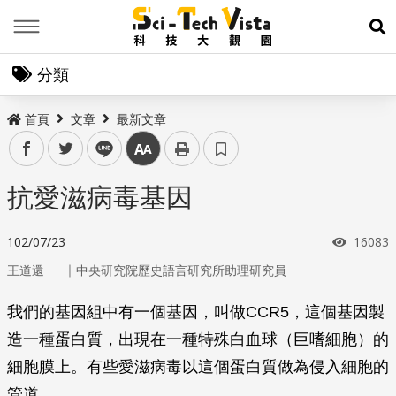
Menu
展
分類
首頁
文章
最新文章
facebook
twitter
line
中
抗愛滋病毒基因
瀏覽次
102/07/23
16083
｜
王道還
中央研究院歷史語言研究所助理研究員
我們的基因組中有一個基因，叫做CCR5，這個基因製
造一種蛋白質，出現在一種特殊白血球（巨嗜細胞）的
細胞膜上。有些愛滋病毒以這個蛋白質做為侵入細胞的
管道。