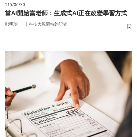
115/06/30
當AI開始當老師：生成式AI正在改變學習方式
｜
鄒明珆
科技大觀園特約記者
儲