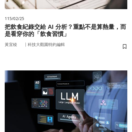
115/02/25
把飲食紀錄交給 AI 分析？重點不是算熱量，而
是看穿你的「飲食習慣」
｜
黃宜稜
科技大觀園特約編輯
儲