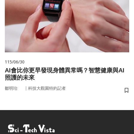
115/06/30
AI會比你更早發現身體異常嗎？智慧健康與AI
照護的未來
｜
鄒明珆
科技大觀園特約記者
儲