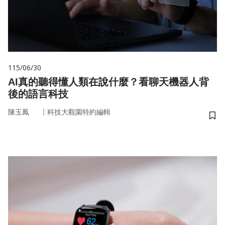
115/06/30
AI真的聽得懂人類在說什麼？看聊天機器人背
後的語言科技
｜
陳玉鳳
科技大觀園特約編輯
儲