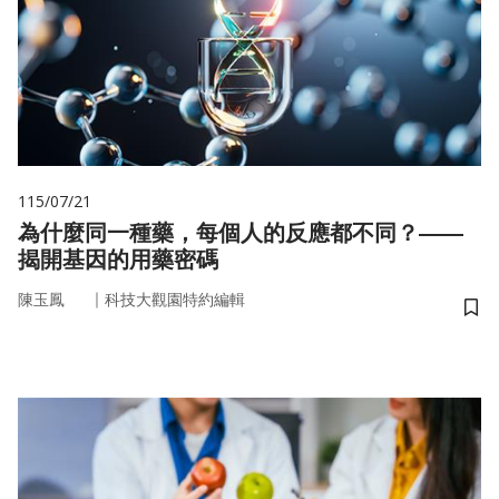
115/07/21
為什麼同一種藥，每個人的反應都不同？——
揭開基因的用藥密碼
｜
陳玉鳳
科技大觀園特約編輯
儲