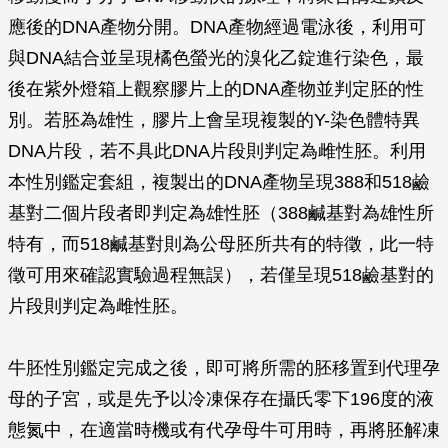
應後的DNA產物分開。DNA產物經過電泳後，利用可
與DNA結合並呈現橘色螢光的溴化乙錠進行染色，最
後在紫外燈箱上觀察膠片上的DNA產物並判定胚的性
別。若胚為雄性，膠片上會呈現複製的Y-染色體特異
DNA片段，若不具此DNA片段則判定為雌性胚。利用
本性別鑑定套組，複製出的DNA產物呈現388和518鹼
基對二個片段者即判定為雄性胚（388鹹基對為雄性所
特有，而518鹹基對則為公母胚所共有的特徵，此一特
徵可用來確認實驗過程無誤），若僅呈現518鹼基對的
片段則判定為雌性胚。
牛胚性別鑑定完成之後，即可將所需的胚移置到代理孕
母的子宮，或是先予以冷凍保存在攝氏零下196度的液
態氮中，在適當時機或有代孕母牛可用時，再將胚解凍