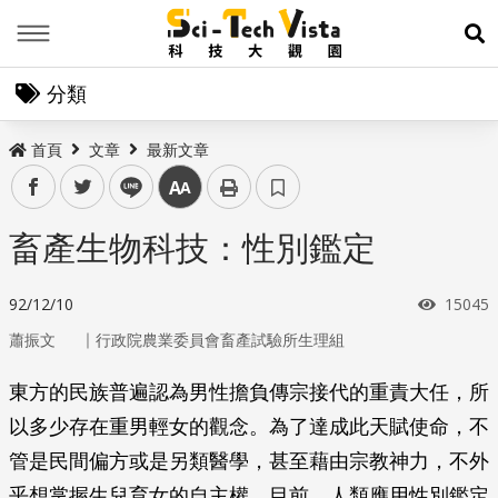
Menu
展
分類
首頁
文章
最新文章
facebook
twitter
line
中
畜產生物科技：性別鑑定
瀏覽次
92/12/10
15045
｜
蕭振文
行政院農業委員會畜產試驗所生理組
東方的民族普遍認為男性擔負傳宗接代的重責大任，所
以多少存在重男輕女的觀念。為了達成此天賦使命，不
管是民間偏方或是另類醫學，甚至藉由宗教神力，不外
乎想掌握生兒育女的自主權。目前，人類應用性別鑑定