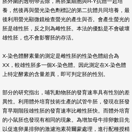
胚外圍的透明帶去除，將胚葉細胞與H-Y抗體一起培
養，然後再與螢光染色劑標記的第二抗體共同培養，最
後利用螢光顯微鏡檢查螢光的產生與否。會產生螢光的
胚是雄性胚，反之則為雌性胚。本法的優點是不會破壞
雄性胚，也不會影響胚的存活。
X-染色體酵素量的測定是雌性胚的性染色體組合為
XX，較雄性胚多一個X-染色體。因此測定在X-染色體
上特定酵素的含量差異，即可判定胚的性別。
部分的研究指出，哺乳動物胚的發育速率具有性別的差
異性。利用體外培育技術生產的試管牛胚，發現在胚發
育早期階段雄性胚的發育速率比雌性胚快。而體外培育
的小鼠胚也發現有相同的現象。為增加母牛排卵數目先
以促進卵巢排卵的激濾泡素荷爾蒙處理，進行配種授精