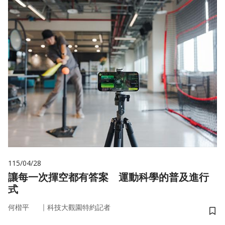
115/04/28
讓每一次揮空都有答案 運動科學的普及進行
式
｜
何楷平
科技大觀園特約記者
儲