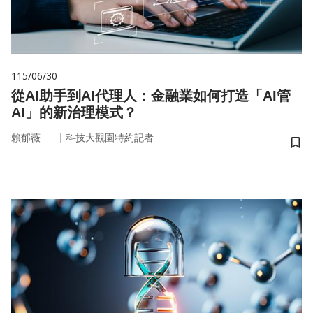
115/06/30
從AI助手到AI代理人：金融業如何打造「AI管
AI」的新治理模式？
｜
賴郁薇
科技大觀園特約記者
儲