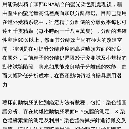
用能夠與精子頭部DNA結合的螢光染色劑處理後，藉
由產生的螢光量高低差異而加以分離篩選。目前已應用
在體外受精系統中，雖然精子分離儀的分離效率每秒可
達五千隻精蟲（每小時約一千八百萬隻），分離的準確
性亦達90％以上，然而其分離效率尚有極大的改進空
間，特別是在可提升分離速度的高速噴頭方面的改良。
在國外，目前精子的分離仍局限於研究測試及小規模的
動物試驗階段，將來如果能改良精子分離儀的效能，進
而大幅降低分析成本，在畜產動物領域將極具應用潛
力。
著床前動物胚的性別鑑定方法有數種，包括：染色體圖
譜分析、存在於雄性動物胚表面H-Y抗體的測定、X-染
色體酵素量的測定及利用Y-染色體特異探針進行雜交反