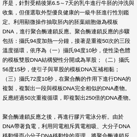
序是，針對受精後第6.5～7天的乳牛進行牛胚的沖洗與
收集，但僅選取外型優良健康的一級牛胚進行性別鑑
定。利用顯微操作抽取胚內的胚葉細胞做為模板
DNA，進行聚合酶連鎖反應。聚合酶連鎖反應的步驟
包括：攝氏94度加熱一分鐘，接著是重複50次的三段
溫度循環，依序為（一）攝氏94度10秒，使性染色體
的模板雙股DNA結構變性分開成為單股；（二）攝氏
56度15秒，使引子與單股的模板DNA互補相黏；
（三）攝氏72度10秒，在聚合酶的作用下進行DNA的
複製，複製出一段與模板DNA完全相似的DNA產物。
反應經過50次重複循環，即複製出250倍的DNA產物。
聚合酶連鎖反應之後，再進行膠片電泳分析。由於
DNA帶著負電，利用同電相斥異電相吸、大分子DNA
移動慢而小分子DNA移動快的原理，將聚合酶連鎖反