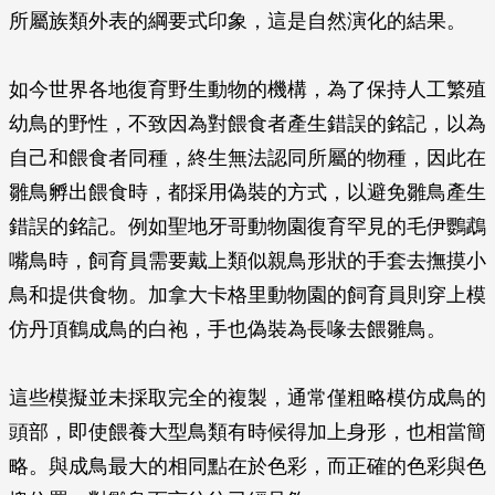
所屬族類外表的綱要式印象，這是自然演化的結果。
如今世界各地復育野生動物的機構，為了保持人工繁殖
幼鳥的野性，不致因為對餵食者產生錯誤的銘記，以為
自己和餵食者同種，終生無法認同所屬的物種，因此在
雛鳥孵出餵食時，都採用偽裝的方式，以避免雛鳥產生
錯誤的銘記。例如聖地牙哥動物園復育罕見的毛伊鸚鵡
嘴鳥時，飼育員需要戴上類似親鳥形狀的手套去撫摸小
鳥和提供食物。加拿大卡格里動物園的飼育員則穿上模
仿丹頂鶴成鳥的白袍，手也偽裝為長喙去餵雛鳥。
這些模擬並未採取完全的複製，通常僅粗略模仿成鳥的
頭部，即使餵養大型鳥類有時候得加上身形，也相當簡
略。與成鳥最大的相同點在於色彩，而正確的色彩與色