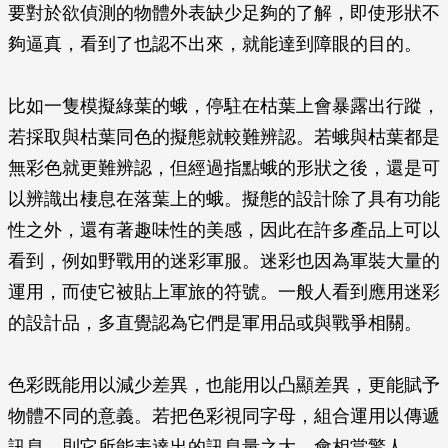
要對於欲偵測的物體外表缺少足夠的了解，即使形狀不
夠逼真，看到了也認不出來，就能達到障眼的目的。
比如一隻模擬綠葉的蛾，停駐在枯葉上會暴露出行蹤，
若採取與枯葉同色的擬態就較難辨認。若蛾與枯葉都是
無彩色就更難辨認，但經過指點蛾的形狀之後，還是可
以辨識出棲息在落葉上的蛾。擬態的設計除了具有功能
性之外，還有著趣味性的美感，因此在許多產品上可以
看到，例如野戰用的迷彩軍服。迷彩也因為軍裝大量的
運用，而使它被貼上軍旅的符號。一般人看到應用迷彩
的設計品，多直覺認為它們是軍用品或與戰爭相關。
色彩既能用以減少差異，也能用以凸顯差異，更能賦予
物體不同的意義。若把色彩視同字母，組合運用以傳遞
訊息，則它所能表達出的訊息量之大，會相當驚人。