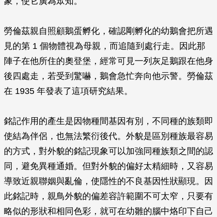
象，使它廣為眾知。
勞倫茲親自照顧鵝蛋孵化，確認剛孵化的幼鵝會把所遇
見的第 1 個物體視為母親，而追隨到處行走。因此那
陣子在他所住的奧登堡，經常可見一列灰足鵝跟在他身
後四處走，若受到驚嚇，鵝會急忙奔向他示警。勞倫茲
在 1935 年發表了這項研究結果。
銘記作用的產生是因物種間基因有別，不同種的族類即
使結為伴侶，也無法繁衍後代。外貌是區別種族最容易
的方式，對外貌的銘記現象可以加強同種族類之間的認
同，避免異種通婚。但對外貌的偏好太精細時，又容易
導致近親聯姻與亂倫，使隱性的不良基因性狀顯現。因
此銘記時，親鳥外貌的偏差容許範圍不可太窄，只要有
略似的形狀和相同色彩，就可在幼雛的腦中烙印下自己