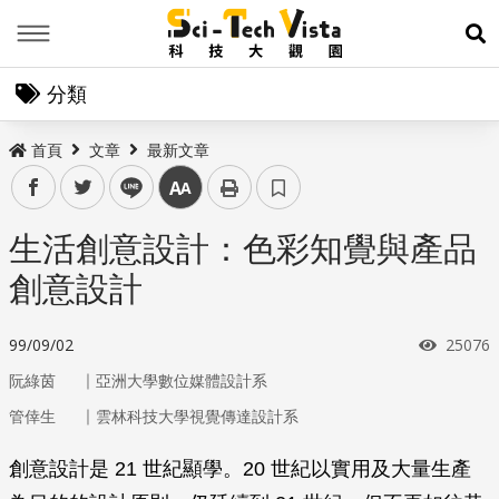
Menu
展
分類
首頁
文章
最新文章
facebook
twitter
line
中
生活創意設計：色彩知覺與產品
創意設計
瀏覽次
99/09/02
25076
｜
阮綠茵
亞洲大學數位媒體設計系
｜
管倖生
雲林科技大學視覺傳達設計系
創意設計是 21 世紀顯學。20 世紀以實用及大量生產