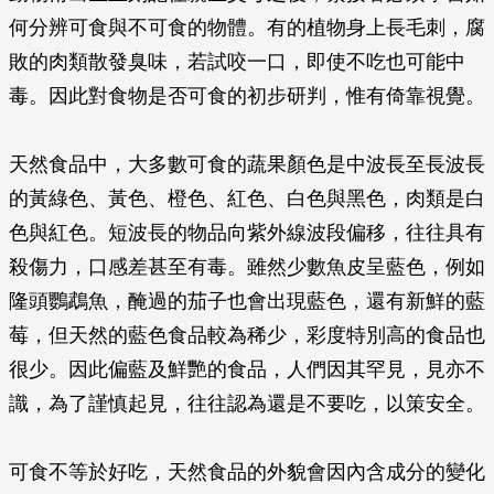
何分辨可食與不可食的物體。有的植物身上長毛刺，腐
敗的肉類散發臭味，若試咬一口，即使不吃也可能中
毒。因此對食物是否可食的初步研判，惟有倚靠視覺。
天然食品中，大多數可食的蔬果顏色是中波長至長波長
的黃綠色、黃色、橙色、紅色、白色與黑色，肉類是白
色與紅色。短波長的物品向紫外線波段偏移，往往具有
殺傷力，口感差甚至有毒。雖然少數魚皮呈藍色，例如
隆頭鸚鵡魚，醃過的茄子也會出現藍色，還有新鮮的藍
莓，但天然的藍色食品較為稀少，彩度特別高的食品也
很少。因此偏藍及鮮艷的食品，人們因其罕見，見亦不
識，為了謹慎起見，往往認為還是不要吃，以策安全。
可食不等於好吃，天然食品的外貌會因內含成分的變化