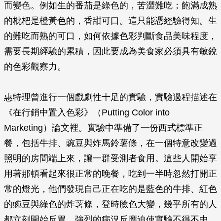
而變色。例如生的番茄是綠色的，苦澀難吃；飽滿成熟
的枇杷是橙黃色的，香甜可口。這只能憑經驗得知。生
的難吃而熟的可口，如何依據色彩判斷食品美味程度，
需要長期經驗的累積，因此要成為美食家必須具有敏銳
的色彩觀察力。
惠特理曾進行一個戲劇性十足的實驗，實驗過程描述在
《在行銷中置入色彩》（
Putting Color into
Marketing
）論文裡。實驗中準備了一份西式標準正
餐，包括牛排、豌豆與炸馬鈴薯條，在一個特意改變過
照明的房間端上來，讓一群受測者食用。這些人開始享
用著那頓看起來很正常的晚餐，吃到一半時忽然打開正
常的燈光，他們發現自己正在吃的是藍色的牛排、紅色
的豌豆與綠色的炸薯條，登時臉色大變，幾乎所有的人
都立刻開始反胃，強烈的病況反應迫使實驗不得不中