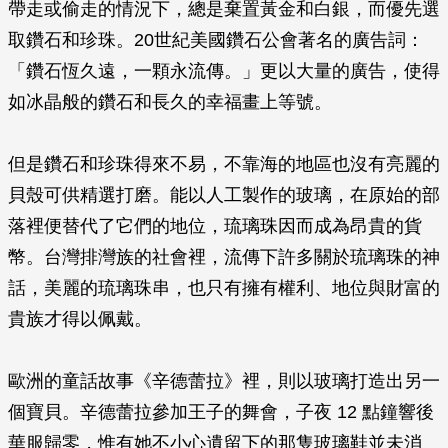
帶走或偷走的情況下，總是棄置黃金和白銀，而優先選
取鑽石和珍珠。20世紀美國鑽石公會著名的廣告詞：
「鑽石恆久遠，一顆永流傳。」更以大量的廣告，使得
如冰晶般的鑽石和長久的幸福畫上等號。
但是鑽石和珍珠得來不易，不靠海的地區也沒有亮麗的
貝殼可供精選打磨。能以人工製作的玻璃，在原始的部
落裡便替代了它們的地位，琉璃珠因而成為昂貴的貨
幣。台灣排灣族的社會裡，流傳下許多關於琉璃珠的神
話，美麗的琉璃珠串，也只有擁有權利、地位與財富的
貴族才得以佩戴。
歐洲的童話故事《辛德蕾拉》裡，則以玻璃打造出另一
個寶貝。辛德蕾拉參加王子的舞會，子夜 12 點鐘響後
華服歸零，惟有她不小心遺留下的那隻玻璃鞋並未消