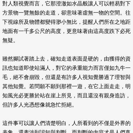
對人類視覺而言，它那澄澈如水晶般讓人可以輕易對下
方景物一覽無餘的走道，卻意味著虛無一物的空間。往
下視線所及物體都變得渺小無比，提醒人們所在之地距
地面有一千多公尺的高度，更意味著由這高度跌下必死
無疑。
雖然腳試著踏上去，確知走道表面是硬的，由獲得的資
訊也知道即使站滿人，對它的承重能力而言僅如九牛一
毛，絕不會崩毀，但還是有許多人視知覺勝過了理智與
其他知覺。若問願不願到那裡一遊，在它上面走走，明
知風光必更勝於站在崖上所見，而且還沒有親身造訪，
但許多人光憑想像就急忙拒絕。
這件事可以讓人們清楚明白，人所看到的不僅是外界的
表象，還牽涉到認知與判斷，而判斷的內容才是人們真