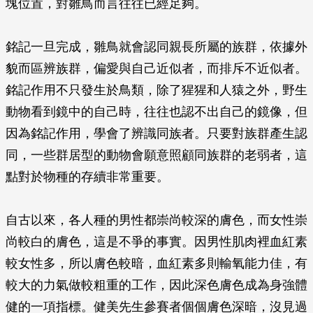
塊位置，對雛鳥而言往往已經足夠。
銘記一旦完成，雛鳥就會認同親長所屬的族群，依據外
貌而區辨族群，偏愛與自己近似者，而排斥不近似者。
銘記作用不只發生於鳥類，除了猩猩和人猿之外，野生
動物看到鏡中的自己時，往往也認不出自己的鏡像，但
因為銘記作用，學會了辨識同族者。只要對族群產生認
同，一些群居型的動物會願意照顧同族群的老弱者，這
點對於物種的存續非常重要。
自古以來，各人種的男性都崇尚較深的膚色，而女性崇
尚較白的膚色，這是不爭的事實。因男性肌肉裡血紅素
較女性多，所以膚色較暗，血紅素多則輸氧能力佳，有
較大的力氣做較粗重的工作，因此深色膚色成為身強體
健的一項指標。健美先生參賽者個個膚色深暗，沒見過