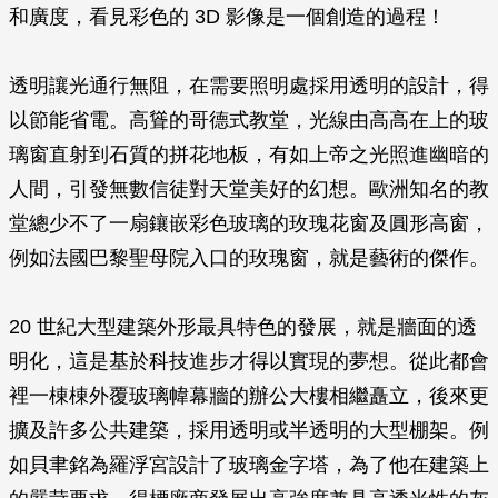
和廣度，看見彩色的 3D 影像是一個創造的過程！
透明讓光通行無阻，在需要照明處採用透明的設計，得
以節能省電。高聳的哥德式教堂，光線由高高在上的玻
璃窗直射到石質的拼花地板，有如上帝之光照進幽暗的
人間，引發無數信徒對天堂美好的幻想。歐洲知名的教
堂總少不了一扇鑲嵌彩色玻璃的玫瑰花窗及圓形高窗，
例如法國巴黎聖母院入口的玫瑰窗，就是藝術的傑作。
20 世紀大型建築外形最具特色的發展，就是牆面的透
明化，這是基於科技進步才得以實現的夢想。從此都會
裡一棟棟外覆玻璃幃幕牆的辦公大樓相繼矗立，後來更
擴及許多公共建築，採用透明或半透明的大型棚架。例
如貝聿銘為羅浮宮設計了玻璃金字塔，為了他在建築上