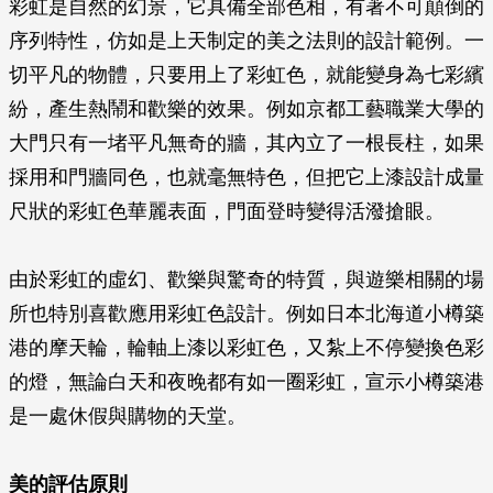
彩虹是自然的幻景，它具備全部色相，有著不可顛倒的
序列特性，仿如是上天制定的美之法則的設計範例。一
切平凡的物體，只要用上了彩虹色，就能變身為七彩繽
紛，產生熱鬧和歡樂的效果。例如京都工藝職業大學的
大門只有一堵平凡無奇的牆，其內立了一根長柱，如果
採用和門牆同色，也就毫無特色，但把它上漆設計成量
尺狀的彩虹色華麗表面，門面登時變得活潑搶眼。
由於彩虹的虛幻、歡樂與驚奇的特質，與遊樂相關的場
所也特別喜歡應用彩虹色設計。例如日本北海道小樽築
港的摩天輪，輪軸上漆以彩虹色，又紮上不停變換色彩
的燈，無論白天和夜晚都有如一圈彩虹，宣示小樽築港
是一處休假與購物的天堂。
美的評估原則