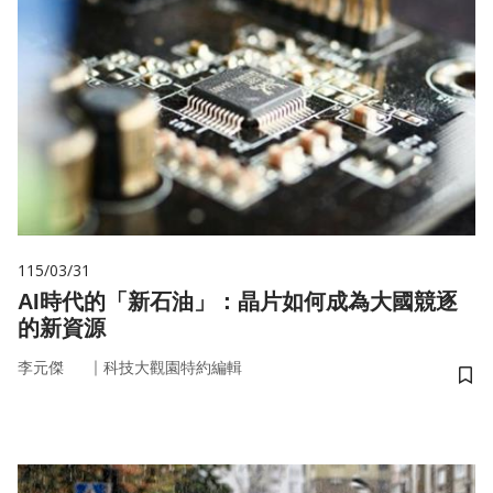
115/03/31
AI時代的「新石油」：晶片如何成為大國競逐
的新資源
｜
李元傑
科技大觀園特約編輯
儲