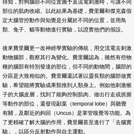
得知，對狗腦部不同位置施予直流電刺激時，可讓不同
部位的肌肉收縮。以此結果為基礎，費里爾和傑克森假
定大腦管控動作與知覺是分屬於不同的位置，並用鳥
類、兔子、貓等動物進行實驗，以證實他們的假設。
後來費里爾更一改神經學實驗的傳統，用交流電去刺激
動物腦部，觀察其行為變化。費里爾認為，雖然有些物
種的腦部有特別發達的部位，但不同的動物間，腦部的
分區是大致相似的。費里爾還試著以靈長類的腦部做實
驗，希望能將實驗成果類推到人類身上。例如他刺激猴
子的大腦皮層，找到了能夠控制肌肉、做出行走或抓握
等動作的部位，還發現顳葉（temporal lobe）與聽覺
有關，及鄰近的鉤回（Uncus）是掌管嗅覺等功能。為
了更精確了解大腦的作用，費里爾甚至進行了「去腦實
驗」，以區分反射動作與自主運動。