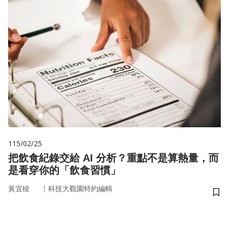
115/02/25
把飲食紀錄交給 AI 分析？重點不是算熱量，而
是看穿你的「飲食習慣」
｜
黃宜稜
科技大觀園特約編輯
儲