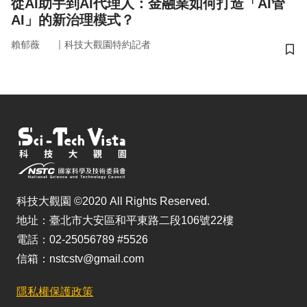
從AI助手到AI代理人：金融業如何打造「AI管
AI」的新治理模式？
｜
賴郁薇
科技大觀園特約記者
儲
科技大觀園 ©2020 All Rights Reserved.
地址：臺北市大安區和平東路二段106號22樓
電話：02-25056789 #5526
信箱：nstcstv@gmail.com
隱私權保護政策