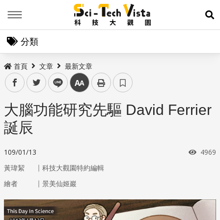
Menu
展
分類
首頁
文章
最新文章
facebook
twitter
line
中
大腦功能研究先驅 David Ferrier
誕辰
瀏覽
109/01/13
4969
｜
黃瑋絜
科技大觀園特約編輯
｜
繪者
景美仙姬巖