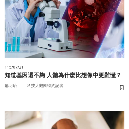
115/07/21
知道基因還不夠 人體為什麼比想像中更難懂？
｜
鄒明珆
科技大觀園特約記者
儲