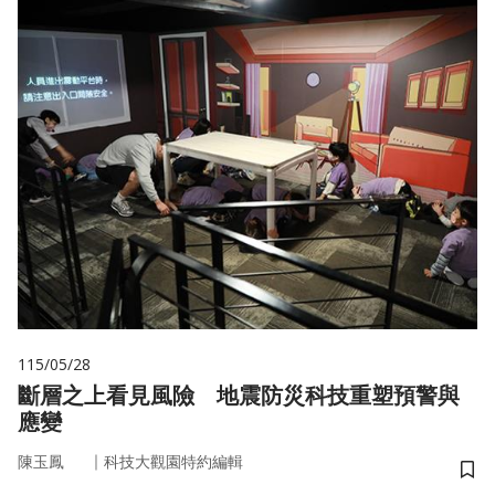
115/05/28
斷層之上看見風險 地震防災科技重塑預警與
應變
｜
陳玉鳳
科技大觀園特約編輯
儲