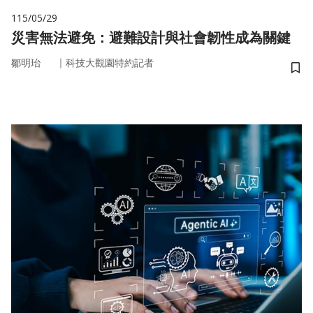
115/05/29
災害無法避免：避難設計與社會韌性成為關鍵
｜
鄒明珆
科技大觀園特約記者
儲