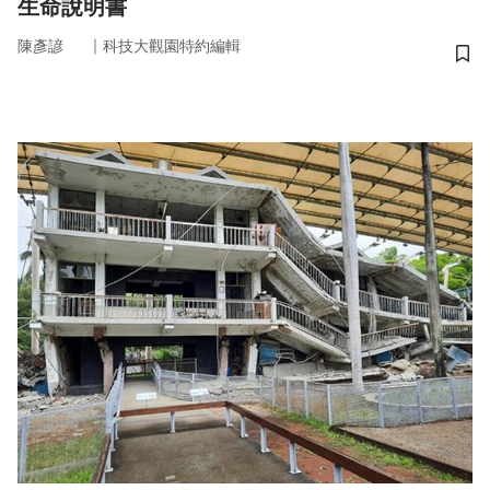
生命說明書
｜
陳彥諺
科技大觀園特約編輯
儲