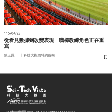
115/04/28
從看見數據到改變表現 職棒教練角色正在重
寫
｜
陳玉鳳
科技大觀園特約編輯
儲