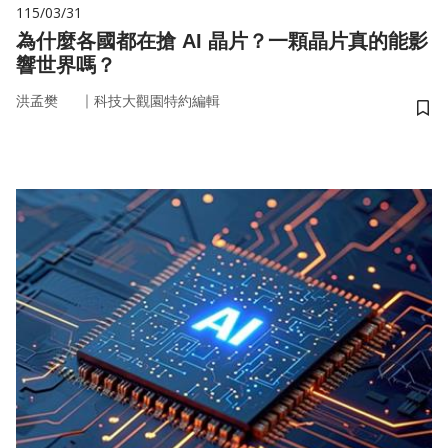
115/03/31
為什麼各國都在搶 AI 晶片？一顆晶片真的能影
響世界嗎？
｜
洪孟樊
科技大觀園特約編輯
儲