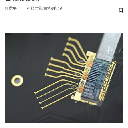
｜
何楷平
科技大觀園特約記者
儲