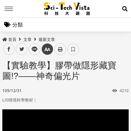
Menu
展
分類
首頁
文章
最新文章
facebook
twitter
line
中
【實驗教學】膠帶做隱形藏寶
圖!?——神奇偏光片
瀏覽
109/12/31
4210
｜
LIS情境科學教材