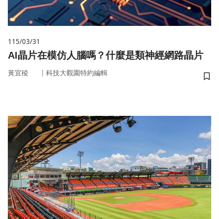
115/03/31
AI晶片在模仿人腦嗎？什麼是類神經網路晶片
｜
黃宜稜
科技大觀園特約編輯
儲