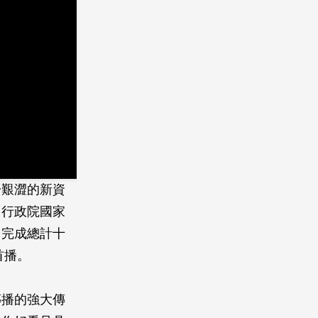
於艱澀的新資
，行政院國家
，完成總計十
首播。
傳播的強大傳