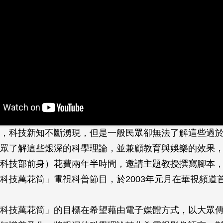
，科技新知不斷湧現，但是一般民眾卻無法了解這些過
眾了解這些艱深的科學理論，並兼顧教育與娛樂的效果
科技部前身）花費兩年半時間，邀請主題教授撰寫腳本
科技萬花筒」電視科普節目，於2003年元月在華視頻道
科技萬花筒」的目標在希望藉由電子媒體方式，以大眾