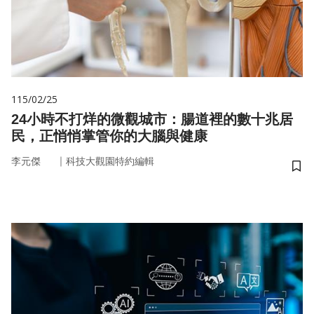
115/02/25
24小時不打烊的微觀城市：腸道裡的數十兆居
民，正悄悄掌管你的大腦與健康
｜
李元傑
科技大觀園特約編輯
儲