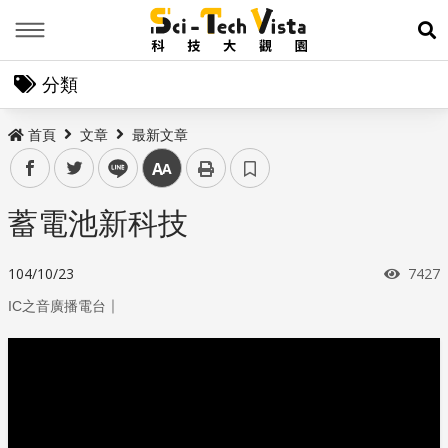
Menu
展
分類
首頁
文章
最新文章
facebook
twitter
line
中
蓄電池新科技
瀏覽
104/10/23
7427
｜
IC之音廣播電台