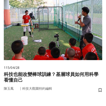
115/04/28
科技也能改變棒球訓練？基層球員如何用科學
看懂自己
｜
陳玉鳳
科技大觀園特約編輯
儲