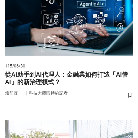
115/06/30
從AI助手到AI代理人：金融業如何打造「AI管
AI」的新治理模式？
｜
賴郁薇
科技大觀園特約記者
儲