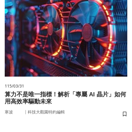
115/03/31
算力不是唯一指標！解析「專屬 AI 晶片」如何
用高效率驅動未來
｜
寒波
科技大觀園特約編輯
儲