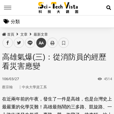
Menu
展
分類
首頁
文章
最新文章
facebook
twitter
line
中
高雄氣爆(三)：從消防員的經歷
看災害應變
瀏覽
106/03/27
4514
｜
蔡宗翰
中央大學資工系
在近兩年前的午夜，發生了一件是高雄，也是台灣史上
最嚴重的化學災難！高雄最熱鬧的三多路、凱旋路、一