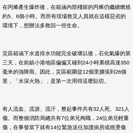
在丙烯產生爆炸後，在箱涵內部殘留的丙烯仍繼續燃燒
約5、6個小時。而所有現場救災人員就在這樣惡劣的
環境下，想辦法多救回一些生命。
災區箱涵下水道排水功能完全破壞以後，石化氣爆的第
三天，在前鎮小港地區偏偏又碰到24小時累積高達350
毫米的強降雨。因此，災區範圍從12個里擴張到26個
里，「水深火熱」，是第一次用得這麼貼切。
有人流血、流淚、流汗，整起事件共有32人死、321人
傷。而整個消防局總共有7位弟兄殉職，24位弟兄輕重
傷，在事發當下就有14位緊急送往加護病房或燒燙傷