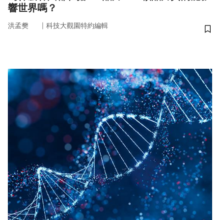
響世界嗎？
｜
洪孟樊
科技大觀園特約編輯
儲