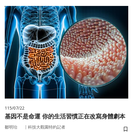
115/07/22
基因不是命運 你的生活習慣正在改寫身體劇本
｜
鄒明珆
科技大觀園特約記者
儲