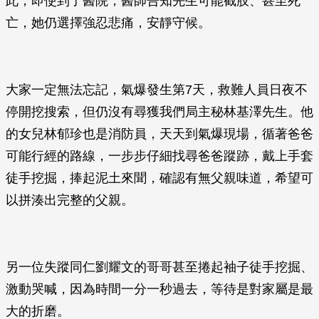
此，即使到了醫院，醫師告知先生可能截肢、甚至死
亡，她仍選擇強忍悲痛，安靜守候。
大家一定無法忘記，氣爆發生第7天，救難人員日夜不
停開挖搜索，但仍沒有尋獲我們局主秘林基澤先生。他
的女兒林郁珍也是消防員，天天到氣爆現場，循著爸爸
可能行經的路線，一步步仔細找尋爸爸蹤跡，戴上手套
徒手挖掘，捧起泥土來聞，確認有無父親味道，希望可
以拼湊出完整的父親。
另一位失蹤同仁劉耀文的哥哥甚至捲起袖子徒手挖掘、
激動哭喊，因為時間一分一秒過去，等待是對家屬是最
大的折磨。