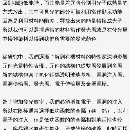
回到穩態低能階，而其能量差異將分別用光子或熱量的
方式放出，其中可見光的部分可被利用當作顯示功能。
因為是利用材料能階差，釋放出來的能量轉換成光子，
所以我們可以選擇適當的材料當作發光層或是在發光層
中摻雜染料以得到我們所需要的發光顏色。
從研究中，我們逐漸了解到有機材料的特性深深地影響
元件光電特性表現，元件的結構也從雙層發展到多層，
新的結構包含了氧化銦錫透明玻璃基板、電洞注入層、
電洞傳輸層、發光層、電子傳輸層及金屬電極。
為了增加發光效率，我們必須增加電子、電洞的注入，
所以在陰極通常選擇低功函數的金屬（鎂，鈣），以利
電子的注入。但是低功函數的的金屬相對地活性也較
大，容易跟水氣產生氧化，造成陰極的破壞。此時可採