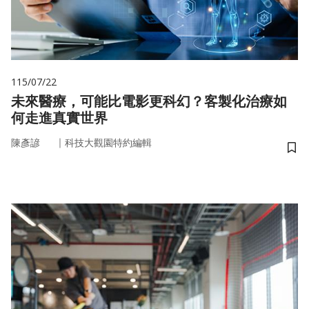
115/07/22
未來醫療，可能比電影更科幻？客製化治療如
何走進真實世界
｜
陳彥諺
科技大觀園特約編輯
儲