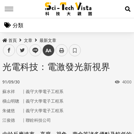
Menu
展
分類
首頁
文章
最新文章
facebook
twitter
line
中
光電科技：電激發光新視界
瀏覽
91/09/30
4000
｜
蘇水祥
義守大學電子工程系
｜
橫山明聰
義守大學電子工程系
｜
朱健慈
義守大學電子工程系
｜
江俊德
聯銓科技公司