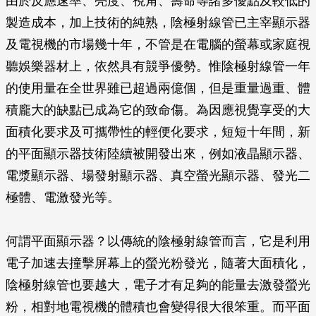
由於反應速率、亮度、視角、壽命等諸多優點及較低的
製造成本，加上技術的純熟，陰極射線管已主宰顯示器
及電視機的市場幾十年，不管是在電腦的螢幕或家庭視
聽娛樂器材上，依然具有競爭優勢。惟陰極射線管一年
的使用量在全世界雖已超過兩億個，但是重量過重、體
積龐大的缺點已成為它的致命傷。為因應視覺享受的大
面積化要求及可攜帶性的輕便化要求，短短十年間，新
的平面顯示器技術陸續被開發出來，例如液晶顯示器、
電漿顯示器、場發射顯示器、真空螢光顯示器、發光二
極體、電激發光等。
何謂平面顯示器？以傳統的陰極射線管而言，它是利用
電子加速去撞擊屏幕上的螢光粉發光，隨著大面積化，
陰極射線管也要越大，電子才有足夠的能量去激發螢光
粉，相對地電視機的體積也會變得很大很笨重。而平面