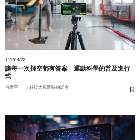
115/04/28
讓每一次揮空都有答案 運動科學的普及進行
式
｜
何楷平
科技大觀園特約記者
儲