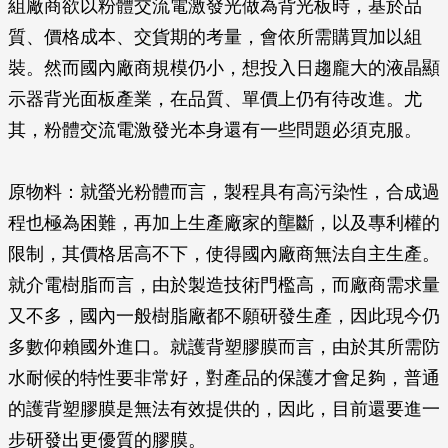
組廠商欲以粉體交流電激發光做為背光板時，基於品
質、價格成本、交貨期的考量，會依所需購買加以組
裝。然而國內廠商規模仍小，想投入日趨龐大的液晶顯
示器背光面板產業，在品質、單價上仍有待改進。尤
其，粉體交流電激發光本身還有一些問題必須克服。
原物料
：就螢光粉體而言，製程具有高污染性，合成過
程也極為困難，再加上生產廠家的壟斷，以及專利權的
限制，其價格居高不下，使得國內廠商無法自主生產。
就介電樹脂而言，由於製造技術門檻高，而廠商需求量
又不多，國內一般樹脂廠都不願研發生產，因此現今仍
多數仰賴國外進口。就護背塑膠膜而言，由於其所需防
水耐候的特性要非常好，對產品的保護才會足夠，普通
的護背塑膠膜是無法有效提供的，因此，目前還要進一
步研發出更優質的膠膜。