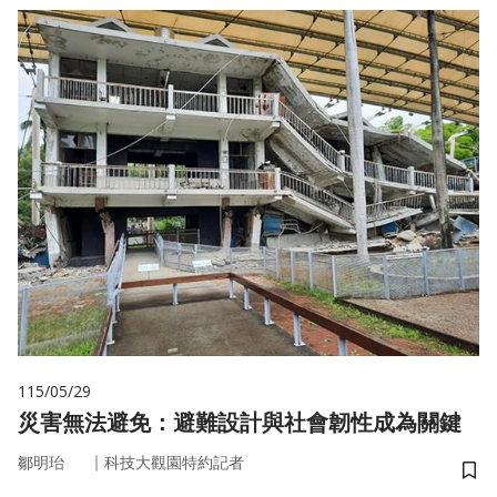
115/05/29
災害無法避免：避難設計與社會韌性成為關鍵
｜
鄒明珆
科技大觀園特約記者
儲