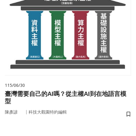
115/06/30
臺灣需要自己的AI嗎？從主權AI到在地語言模
型
｜
陳彥諺
科技大觀園特約編輯
儲