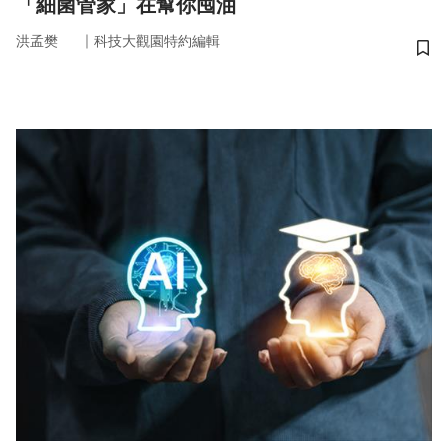
「細菌管家」在幫你囤油
｜
洪孟樊
科技大觀園特約編輯
儲