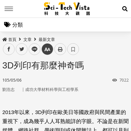
Menu
展
分類
首頁
文章
最新文章
facebook
twitter
line
中
3D列印有那麼神奇嗎
瀏覽
105/05/06
7022
｜
劉浩志
成功大學材料科學與工程學系
2013年以來，3D列印在歐美日等國政府與民間產業的
重視下，成為幾乎人人耳熟能詳的字眼。不論是在新聞
媒體、網路社群、學術期刊或休閒雜誌上，都可以見到