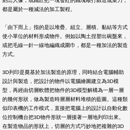
刻出人像，或鐵匠把一塊發紅的鐵塊敲打鍛造成菜刀，
都是屬於一種減法的加工製程。
「由下而上」指的是以堆疊、組立、層積、黏結等方式
使小單位的材料形成物件。例如以陶土捏塑出碗盤來，
或把毛線一針一線地編織成圍巾，都是一種加法的製造
方式。
3D列印是奠基於加法製造的原理，同時結合電腦輔助
設計與製造，把設計的物件以電腦繪圖建立為3D模
型，再經由切層軟體把物件的3D模型解構為一層一層
的幾何形狀，做為製造時層層材料堆積的藍圖。這種類
似印表機的工作模式，直接把電腦上的設計以自動化數
位控制機台把3D物件形狀一層接著一層地列印出來。
在製造物品的形狀上，切層的方式巧妙地把複雜的3D