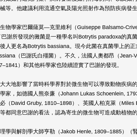
械等。他建議利用流通空氣及陽光照射作為預防疾病發
學家巴爾薩莫—克里維利（Guiseppe Balsamo-Crivelli
定了巴謝所發現的黴菌是一種學名叫
Botrytis paradoxa
的真
後人更名為
Botrytis bassiana
。現今此菌在真菌學上的正
ssiana
（巴謝氏白殭菌）。不久，法國人奧都昂（Jean-Vic
, 1797–1841）和其他科學家也陸續證實了巴謝的發現。
大大地影響了當時科學界對於微生物可以導致動物疾病
，如德國人熊奈廉（Johann Lukas Schoenlein, 179
avid Gruby, 1810–1898）、英國人柏克萊（Miles Be
889）等都同意巴謝的看法，認為寄生的微生物可造成動植物
學與解剖學大師亨勒（Jakob Henle, 1809–1885）