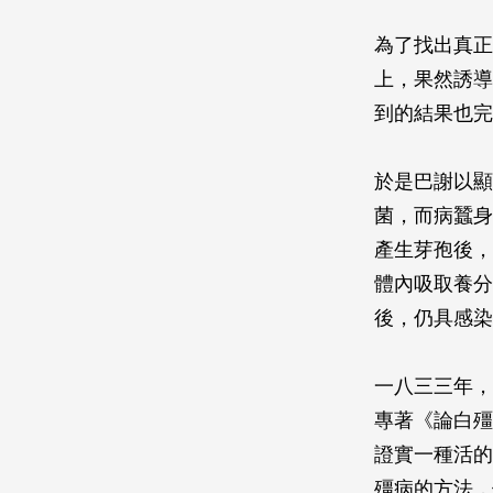
為了找出真正
上，果然誘導
到的結果也完
於是巴謝以顯
菌，而病蠶身
產生芽孢後，
體內吸取養分
後，仍具感染
一八三三年，
專著《論白殭
證實一種活的
殭病的方法，