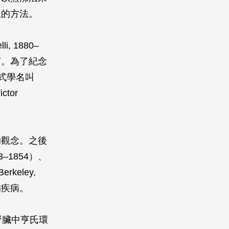
生的方法。
, 1880–
菌。為了紀念
式學名叫
tor
的觀念。之後
3–1854）、
rkeley,
的疾病。
（腎臟中亨氏環