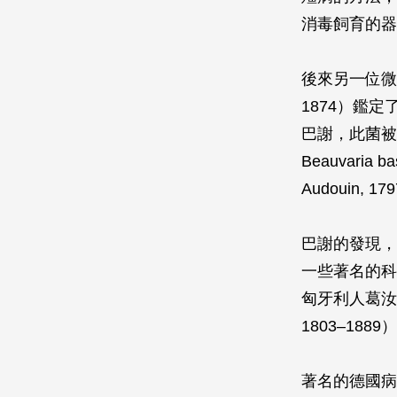
消毒飼育的器
後來另一位微生物
1874）鑑
巴謝，此菌被
Beauvaria ba
Audouin
巴謝的發現，
一些著名的科學家
匈牙利人葛汝必（D
1803–1
著名的德國病理