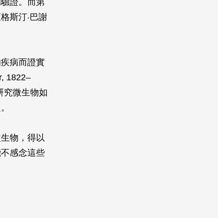
的驗證。而第
格斯汀‧巴謝
的疾病而證實
1822–
相繼研究微生物如
定。
微生物，得以
能不感念這些