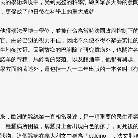
良的學術環境中，受到完整的科學訓練與眾多大師的薰
，更促成了他日後在科學上的重大成就。
他獲頒法學博士學位，並被任命為當時法國政府控制下
官。由於巴謝的視力不佳，因此不久便不得不辭去繁忙
生地麥拉哥。回到故鄉的巴謝除了研究蠶病外，也關注
諾羊的育種、馬鈴薯的繁殖、以及釀酒等，他都有興趣
學方面的著述外，還包括一八一二年出版的一本名叫《
來，歐洲的蠶絲業一直相當發達，是一項重要的民生產
一種蠶病所困擾，病蠶身上會出現白色的疹子，而死後
狀物。這個蠶病在義大利文中稱為「calcino」，法文則