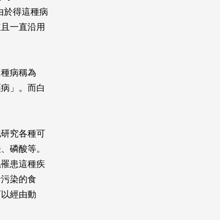
，由於得這種病
並且一直沿用
這種病稱為
殭病」。而白
。
他研究各種可
法、磷酸等。
蟲罹患這種疾
括污染的食
可以經由動