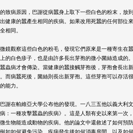
的致病原因，巴謝從病蠶身上取下一些白色的粉末，放
出健康的蠶產生相同的疾病。如果改用死蠶的任何部位
全相同。
微鏡觀察這些白色的粉毛，發現它們原來是一種寄生在
上的白色疹子，也是由許多長出芽孢的微小菌絲造成的
蠶蟲病才會傳染。當健康的蠶接觸芽孢後，芽孢會長出
。而病蠶死後，菌絲則長出新芽孢。這些芽孢可以存活
的能力。
巴謝在帕維亞大學公布他的發現。一八三五他以義大利
病：一種攻擊蠶蟲的疾病》。這是人類有史以來第一次
微生物能造成動物的疾病。他的論文中還敘述了如何預
例如如何避免污染、疾病發生後如何消毒房間、以及如