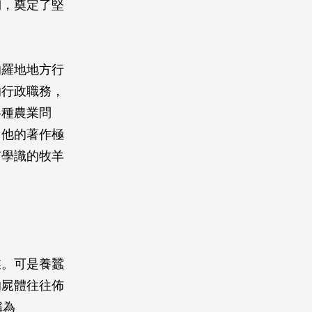
陶，奠定了堅
的羅地地方行
的行政職務，
各種農業問
。他的著作極
有學識的牧羊
業。可是養蠶
的屍體往往佈
稱為