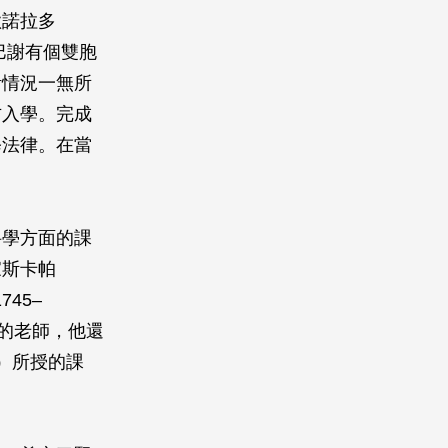
歐諾拉多
）。巴謝有個雙胞
活情況一無所
方入學。完成
修法律。在當
科學方面的課
家斯卡帕
1745–
都是他的老師，他還
37）所授的課