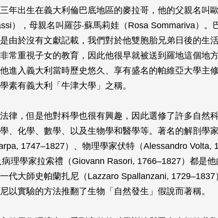
三年出生在義大利倫巴底地區的麥拉哥，他的父親名叫
 Bassi），母親名叫羅莎‧蘇馬莉娃（Rosa Sommariva
是由於沒有文獻記載，我們對於他雙胞胎兄弟日後的生
非常重視子女的教育，因此他很早就被送到羅地這個地
他進入義大利當時歷史悠久、享有盛名的帕維亞大學主
學素有義大利「牛津大學」之稱。
法律，但是他對科學也很有興趣，因此選修了許多自然
學、化學、數學、以及生物學和醫學等。著名的解剖學
carpa, 1747–1827）、物理學家伏特（Alessandro Volta, 
病理學家拉索禮（Giovann Rasori, 1766–1827）
大師史帕蘭扎尼（Lazzaro Spallanzani, 1729–18
尼以實驗的方法推翻了生物「自然發生」假說而著稱。