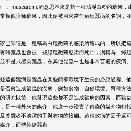
dine」。muscardine的意思本來是指一種沾滿白粉的糖果
常類似這種糖果，因此便被用來當作這種蠶病的名詞，
家已知這是一種稱為白殭黴菌的感染所造成的，所以把
有時蠶蟲也會被一些綠殭黴菌感染而死亡，則稱為「綠
並不是只感染蠶蟲，在其他昆蟲中也是非常普遍的疾病
疑這個蠶病是蠶蟲在某些飼養環境下生長的必經過程。
是否會造成蠶蟲的疾病，例如食物、自然環境、育種方
的研究以後，他發現這些都不是造成蠶病的因素，而蠶
，是一種外來的媒介。他進一步證實了傳染的媒介物包
及養蠶者不清潔的手與衣物的接觸。這種致病的因子還
媒介，而傳染給蠶蟲。