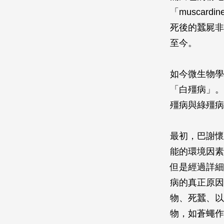
「muscar
死後的蠶屍非
至今。
如今微生物學
「白殭病」。
殭病與綠殭病
最初，巴謝懷
能的環境因素
但是經過詳細
病的真正原因
物、死蠶、以
物，如蒼蠅作