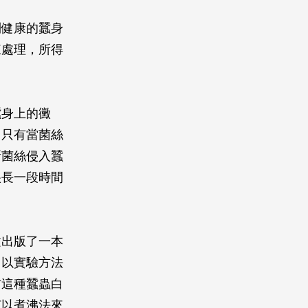
到健康的蠶身
來處理，所得
蠶身上的黴
。只有當菌絲
新菌絲侵入蠶
很長一段時間
文出版了一本
，以實驗方法
防這種蠶蟲白
何以煮沸法來