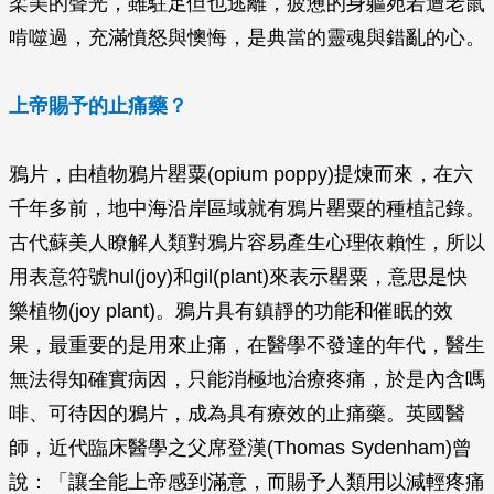
柔美的聲光，雖駐足但也逃離，疲憊的身軀宛若遭老鼠
啃噬過，充滿憤怒與懊悔，是典當的靈魂與錯亂的心。
上帝賜予的止痛藥？
鴉片，由植物鴉片罌粟(opium poppy)提煉而來，在六
千年多前，地中海沿岸區域就有鴉片罌粟的種植記錄。
古代蘇美人瞭解人類對鴉片容易產生心理依賴性，所以
用表意符號hul(joy)和gil(plant)來表示罌粟，意思是快
樂植物(joy plant)。鴉片具有鎮靜的功能和催眠的效
果，最重要的是用來止痛，在醫學不發達的年代，醫生
無法得知確實病因，只能消極地治療疼痛，於是內含嗎
啡、可待因的鴉片，成為具有療效的止痛藥。英國醫
師，近代臨床醫學之父席登漢(Thomas Sydenham)曾
說：「讓全能上帝感到滿意，而賜予人類用以減輕疼痛