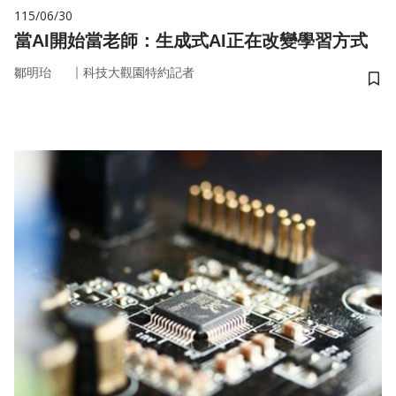
115/06/30
當AI開始當老師：生成式AI正在改變學習方式
｜
鄒明珆
科技大觀園特約記者
儲