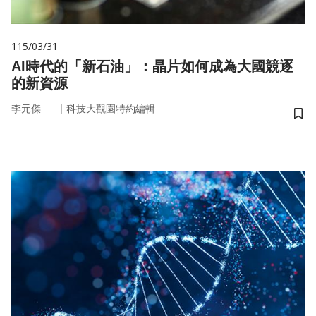
115/03/31
AI時代的「新石油」：晶片如何成為大國競逐
的新資源
｜
李元傑
科技大觀園特約編輯
儲