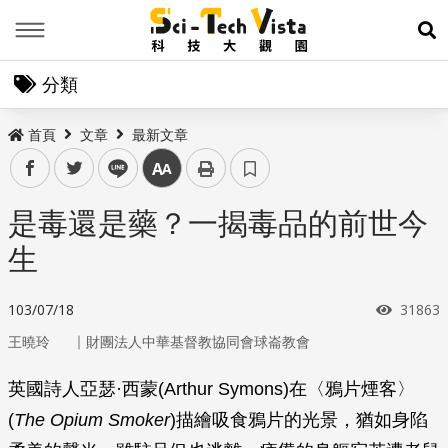
Menu
展
分類
首頁
文章
最新文章
facebook
twitter
line
中
是毒還是藥？一揭毒品的前世今
生
瀏覽次
103/07/18
31863
｜
王曉玲
財團法人中華基督教協同會球崙教會
英國詩人亞瑟·西蒙(Arthur Symons)在〈鴉片煙客〉
(
The Opium Smoker
)描繪吸食鴉片的光景，猶如身陷