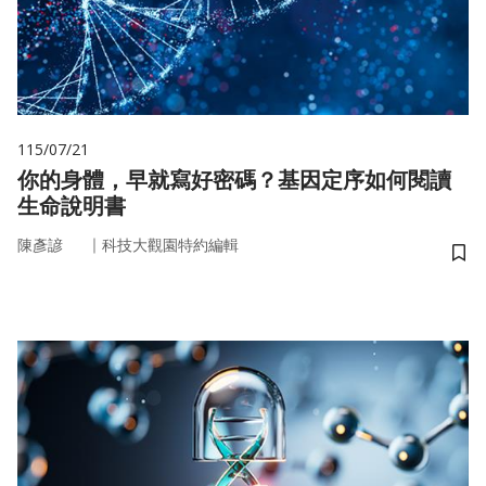
115/07/21
你的身體，早就寫好密碼？基因定序如何閱讀
生命說明書
｜
陳彥諺
科技大觀園特約編輯
儲