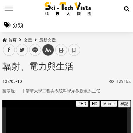
Menu
展
分類
首頁
文章
最新文章
facebook
twitter
line
中
輻射、電力與生活
瀏覽次數
107/05/10
129162
｜
葉宗洸
清華大學工程與系統科學系教授兼系主任