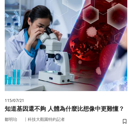
115/07/21
知道基因還不夠 人體為什麼比想像中更難懂？
｜
鄒明珆
科技大觀園特約記者
儲