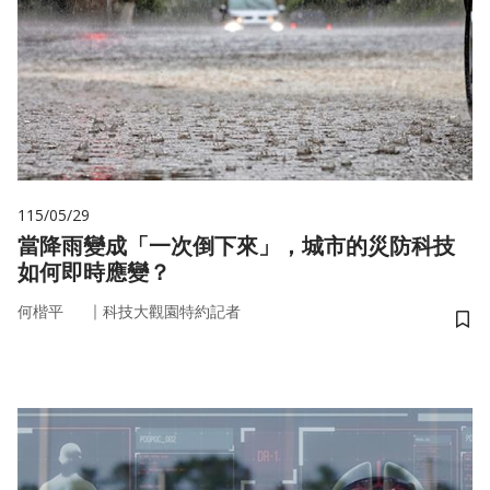
115/05/29
當降雨變成「一次倒下來」，城市的災防科技
如何即時應變？
｜
何楷平
科技大觀園特約記者
儲