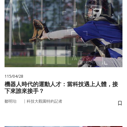
115/04/28
機器人時代的運動人才：當科技遇上人體，接
下來誰來接手？
｜
鄒明珆
科技大觀園特約記者
儲