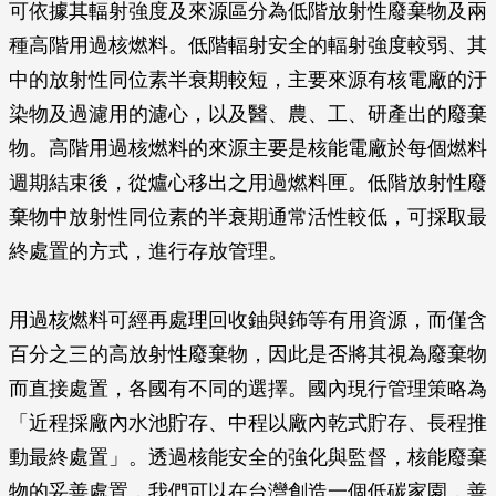
可依據其輻射強度及來源區分為低階放射性廢棄物及兩
種高階用過核燃料。低階輻射安全的輻射強度較弱、其
中的放射性同位素半衰期較短，主要來源有核電廠的汙
染物及過濾用的濾心，以及醫、農、工、研產出的廢棄
物。高階用過核燃料的來源主要是核能電廠於每個燃料
週期結束後，從爐心移出之用過燃料匣。低階放射性廢
棄物中放射性同位素的半衰期通常活性較低，可採取最
終處置的方式，進行存放管理。
用過核燃料可經再處理回收鈾與鈽等有用資源，而僅含
百分之三的高放射性廢棄物，因此是否將其視為廢棄物
而直接處置，各國有不同的選擇。國內現行管理策略為
「近程採廠內水池貯存、中程以廠內乾式貯存、長程推
動最終處置」。透過核能安全的強化與監督，核能廢棄
物的妥善處置，我們可以在台灣創造一個低碳家園，善