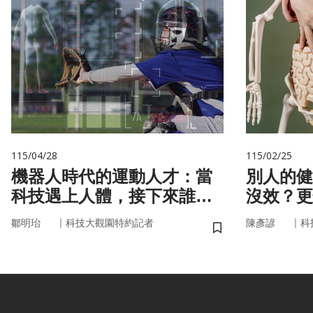
115/04/28
115/02/25
機器人時代的運動人才：當
別人的健
科技遇上人體，接下來誰來
沒效？更
接手？
更能「精
｜
｜
鄒明珆
科技大觀園特約記者
陳彥諺
科
儲存書籤