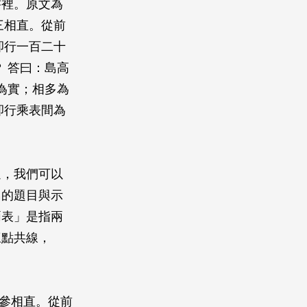
書裡。原文為
三相直。從前
卻行一百二十
 答曰：島高
為實；相多為
卻行乘表間為
過，我們可以
島的題目與示
兩表」是指兩
三點共線，
表參相直。從前