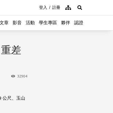
網站導覽
登入
註冊
展開搜尋
文章
影音
活動
學生專區
夥伴
認證
：重差
瀏覽次數
32904
9 公尺、玉山