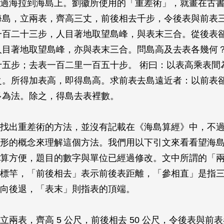
過海拉到海島上。劉徽所使用的「重差術」，就畫在古
海島，立兩表，齊高三丈，前後相去千步，令後表與前表
一百二十三步，人目著地取望島峰，與表末三合。從後表
人目著地取望島峰，亦與表末三合。問島高及去表各幾何？
十五步；去表一百二里一百五十步。 術曰：以表高乘表間
之。所得加表高，即得島高。求前表去島遠近者：以前表
多為法。除之，得島去表裡數。
找出重差術的方法，並沒有記載在《海島算經》中，不
形的概念來理解這個方法。我們用以下引文來看看望海
算方便，題目的數字與單位已經過修改。文中所謂的「
標竿，「前後相去」表示前後表距離，「參相直」是指
向後退，「表末」則指表的頂端。
立兩表，齊高 5 公尺，前後相去 50 公尺，令後表與前