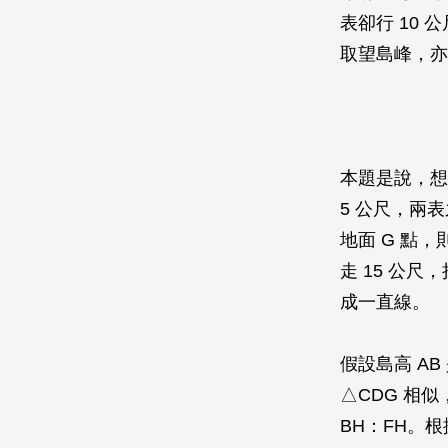
表卻行 10
取望島峰，亦
本題是說，想
5 公尺，兩表
地面 G 點，
走 15 公尺
成一直線。
假設島高 AB
△CDG 相似，
BH：FH。