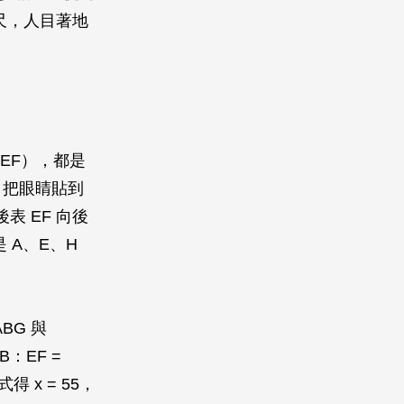
公尺，人目著地
EF），都是
尺，把眼睛貼到
表 EF 向後
是 A、E、H
BG 與
B：EF =
x = 55，