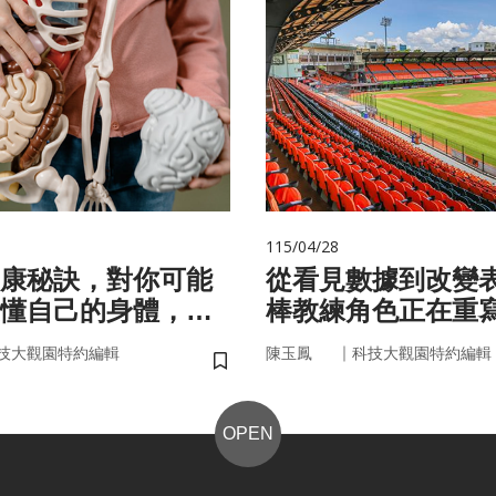
115/04/28
康秘訣，對你可能
從看見數據到改變
懂自己的身體，才
棒教練角色正在重
準健康」！
｜
技大觀園特約編輯
陳玉鳳
科技大觀園特約編輯
儲存書籤
OPEN