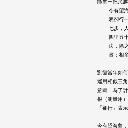
能拿一把尺越
今有望
表卻行
七步，
四里五
法，除
實；相
劉徽當年如何
運用相似三角
意圖，為了計
根（測量用）
「卻行」表示
今有望海島，