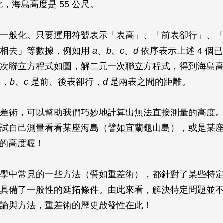
因此，海島高度是 55 公尺。
一般化。只要運用符號表示「表高」、「前表卻行」、
表相去」等數據，例如用
a
、
b
、
c
、
d
依序表示上述 4 個
次聯立方程式如圖，解二元一次聯立方程式，得到海島
高，
b
、
c
是前、後表卻行，
d
是兩表之間的距離。
差術，可以幫助我們巧妙地計算出無法直接測量的高度
試自己測量看看某座海島（譬如宜蘭龜山島），或是某
）的高度喔！
學中常見的一些方法（譬如重差術），都針對了某些特
具備了一般性的延拓條件。由此來看，解決特定問題並
論與方法，重差術的歷史啟發性在此！