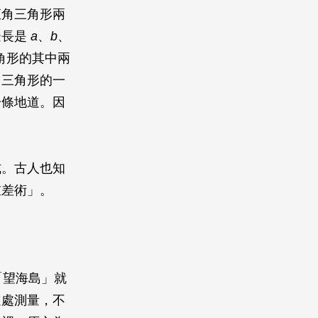
直角三角形兩
邊長是
a
、
b
、
角形的其中兩
角三角形的一
一條地道。因
式。古人也知
重差術」。
「望海島」就
遠處測量，不