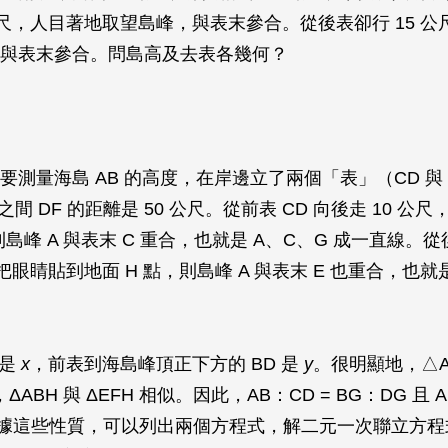
 公尺，人目著地取望島峰，與表末參合。從後表卻行 15 
與表末參合。問島高及去表各幾何？
要測量海島 AB 的高度，在岸邊立了兩個「表」（CD 與 
之間 DF 的距離是 50 公尺。從前表 CD 向後走 10 公
則島峰 A 與表末 C 重合，也就是 A、C、G 成一直線。從後
，把眼睛貼到地面 H 點，則島峰 A 與表末 E 也重合，也就
 是
x
，前表到海島峰頂正下方的 BD 是
y
。很明顯地，△A
ΔABH 與 ΔEFH 相似。因此，AB：CD = BG：DG 且 A
根據這些性質，可以列出兩個方程式，解二元一次聯立方程式得 