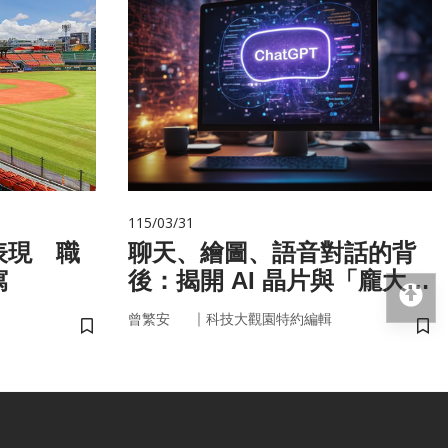
115/03/31
表現 職
聊天、繪圖、語音對話的背
寫
後：揭開 AI 晶片與「龐大算
回
力」的真面目
｜
曾繁安
科技大觀園特約編輯
儲存書籤
儲