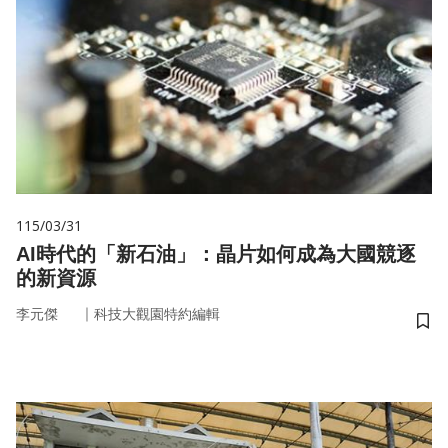
115/03/31
AI時代的「新石油」：晶片如何成為大國競逐
的新資源
｜
李元傑
科技大觀園特約編輯
儲