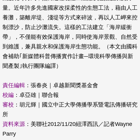
量。近年許多先進國家改採柔性的生態工法，藉由人工
養灘，築離岸堤、淺堤等方式來碎波，再以人工岬來控
制漂沙，防止沙灘流失。這樣的工法建立「海岸緩衝
帶」，不僅能有效保護海岸，同時使海岸景觀、自然受
到維護，兼具親水和保護海岸生態功能。（本文由國科
會補助｢新媒體科普傳播實作計畫─環境科學傳播與新
聞產製｣執行團隊編譯）
責任編輯
：張春炎｜卓越新聞獎基金會
校編
：卓亞雄｜聯合報
審校
：胡元輝｜國立中正大學傳播學系暨電訊傳播研究
所
資料來源
：美聯社2012/11/20紐澤西訊／記者Wayne
Parry