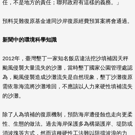
任，不是地方的責任；聯邦政府有這樣的義務。」
預料災難復原基金連同沙岸復原經費預算案將會通過。
新聞中的環境科學知識
2012年，臺灣墾丁一家知名飯店違法挖沙填補因天秤
颱風侵襲大量流失的沙灘，當時墾丁國家公園管理處認
為，颱風侵襲造成沙灘流失是自然現象，墾丁沙灘復原
需依靠海流將沙灘堆回，不應該以人力來硬性填補流失
的沙灘。
除了人為填補的復原機制，預防海岸遭侵蝕也走向更柔
性、生態的做法。過去海岸保護多為構築護岸、堤防或
消波塊等方式，然而這種硬性工法難以阻擋波浪的力