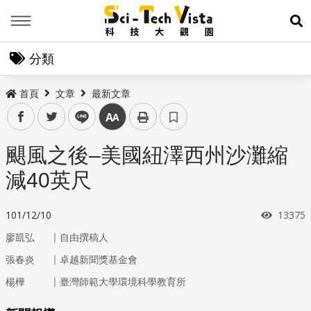
Menu
展
分類
首頁
文章
最新文章
facebook
twitter
line
中
颶風之後–美國紐澤西州沙灘縮
減40英尺
瀏覽次
101/12/10
13375
｜
廖凱弘
自由撰稿人
｜
張春炎
卓越新聞獎基金會
｜
楊樺
臺灣師範大學環境科學教育所