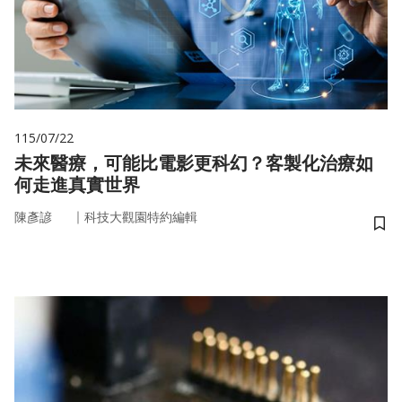
115/07/22
未來醫療，可能比電影更科幻？客製化治療如
何走進真實世界
｜
陳彥諺
科技大觀園特約編輯
儲