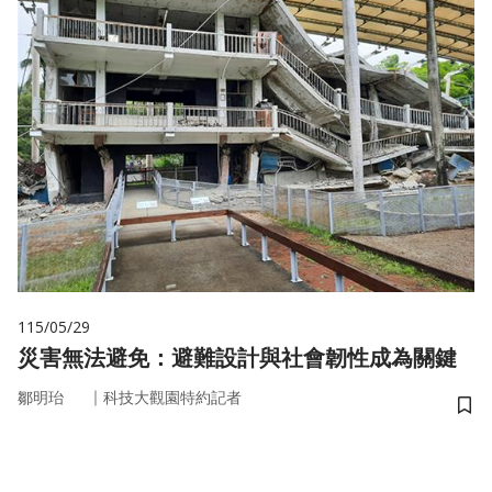
115/05/29
災害無法避免：避難設計與社會韌性成為關鍵
｜
鄒明珆
科技大觀園特約記者
儲