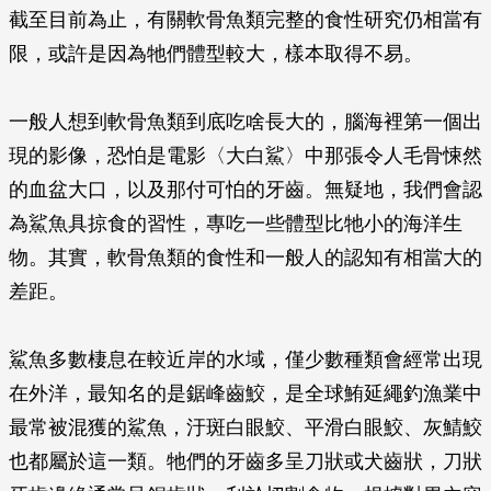
截至目前為止，有關軟骨魚類完整的食性研究仍相當有
限，或許是因為牠們體型較大，樣本取得不易。
一般人想到軟骨魚類到底吃啥長大的，腦海裡第一個出
現的影像，恐怕是電影〈大白鯊〉中那張令人毛骨悚然
的血盆大口，以及那付可怕的牙齒。無疑地，我們會認
為鯊魚具掠食的習性，專吃一些體型比牠小的海洋生
物。其實，軟骨魚類的食性和一般人的認知有相當大的
差距。
鯊魚多數棲息在較近岸的水域，僅少數種類會經常出現
在外洋，最知名的是鋸峰齒鮫，是全球鮪延繩釣漁業中
最常被混獲的鯊魚，汙斑白眼鮫、平滑白眼鮫、灰鯖鮫
也都屬於這一類。牠們的牙齒多呈刀狀或犬齒狀，刀狀