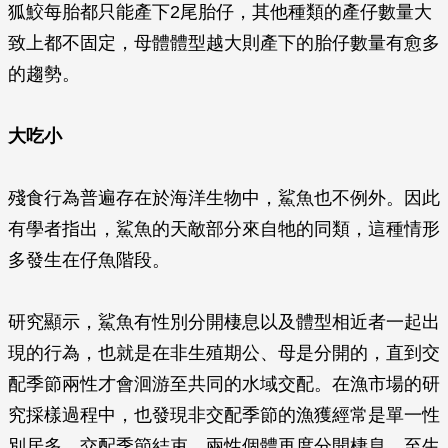
狐鮫每胎都只能產下2尾胎仔，其他種類的產仔數量大
致上都不固定，母體體型越大則產下的胎仔數量有愈多
的趨勢。
大吃小
殘食行為普遍存在於海洋生物中，鯊魚也不例外。因此
有學者指出，鯊魚的天敵部分來自牠的同類，這種情形
多發生在仔魚階段。
研究顯示，鯊魚有性別分開棲息以及體型相近者一起出
現的行為，也就是在非生殖期公、母是分開的，直到交
配季節兩性才會洄游至共同的水域交配。在漁市場的研
究採樣過程中，也發現非交配季節的漁獲經常是單一性
別居多。交配季節結束，兩性個體再度分開棲息，至生