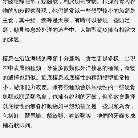
牙齒邊緣通常呈鋸齒狀，利於切割食物。根據對胃內容
物的初步觀察發現，牠們通常以一些體型較小的魚類為
主食，其中鯖、鰹等是大宗，有時可以發現一些頭足
類，顯見棲息於外洋的這些中、大體型鯊魚擁有相當快
的泳速。
棲息在沿近海域的種類十分龐雜，食性更是多樣，出現
在中表層的種類，牙齒多數類似外洋棲息的種類，食物
的選擇也類似。近底棲息或底棲性的種類體型通常較
小，游泳能力較差。雖有些種類會以底棲性的一些硬骨
魚類或頭足類為食，也擁有銳利的牙齒，但多數會選擇
以底棲性的無脊椎動物如甲殼類甚至是一些貝類為食，
包括魟、琵琶鱝、貂鮫類、狗鮫類等，牠們的牙齒多成
鋪石狀排列。