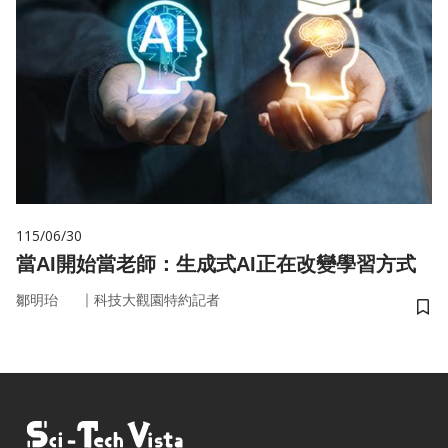
115/06/30
當AI開始當老師：生成式AI正在改變學習方式
｜
鄒明珆
科技大觀園特約記者
儲