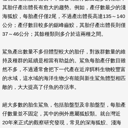
其胎仔產出體長有愈大的趨勢。例如，產仔數最少的淺
海狐鮫，每胎產仔僅2尾，不過產出體長高達135～140
公分；產仔數目較多的鋸峰齒鮫，其胎仔產出體長則僅
37～46公分；其餘種類則多介於這兩種之間。
鯊魚產出數量不多但體型較大的胎仔，對族群數量的維
持及種群的延續是相當有助益的。鯊魚每胎產仔數目雖
然不多，不過通常會把下一代產在近岸餌料生物較豐富
的水域，這水域的海洋生物少有能與新生鯊魚體型相匹
敵的，大大提高了仔魚的存活率。
絕大多數的胎生鯊魚，包括胎盤型及非胎盤型，每胎產
仔數量並不固定，其中的例外應屬狐鮫類。就台灣近
20年來正式的觀察研究發現，常見的深海狐鮫、淺海