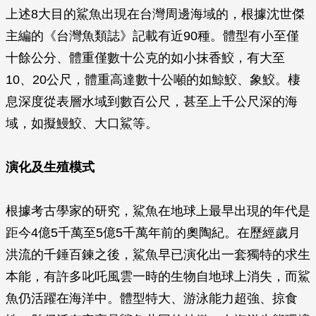
上述8大目的鯊魚出現在台灣周邊海域的，根據沈世傑
主編的《台灣魚類誌》記載有近90種。體型有小至僅
十餘公分、體重僅數十公克的如小抹香鮫，有大至
10、20公尺，體重高達數十公噸的如鯨鮫、象鮫。棲
息深度從表層水域到數百公尺，甚至上千公尺深的海
域，如擬鰻鮫、大口鯊等。
演化及生殖模式
根據考古學家的研究，鯊魚在地球上最早出現的年代是
距今4億5千萬至5億5千萬年前的奧陶紀。在歷經歲月
洪流的千錘百鍊之後，鯊魚早已演化出一套獨特的求生
本能，有許多叱吒風雲一時的生物自地球上消失，而鯊
魚仍活躍在海洋中。體型特大、游泳能力超強、掠食