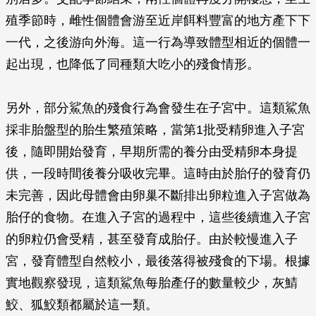
殖季節時，雌性個體會游至近岸餌料豐富的地方產下下
一代，之後游向外海。這一行為導致體型相近的個體一
起出現，也降低了同種類大吃小的殘食情形。
另外，部分鯊魚的殘食行為會發生在子宮中。這類鯊魚
採非胎盤型的胎生繁殖策略，當第1批受精卵進入子宮
後，隨即開始發育，早期所需的養分由受精卵本身提
供，一段時間後養分吸收完畢。這時由於胎仔的發育仍
未完善，因此母體會由卵巢不斷排出卵粒進入子宮做為
胎仔的食物。在進入子宮的過程中，這些後續進入子宮
的卵粒仍會受精，甚至發育成胎仔。由於較慢進入子
宮，發育體型自然較小，最後落得被殘食的下場。根據
實地觀察發現，這類鯊魚每胎產仔的數量較少，灰鯖
鮫、狐鮫類都屬於這一類。