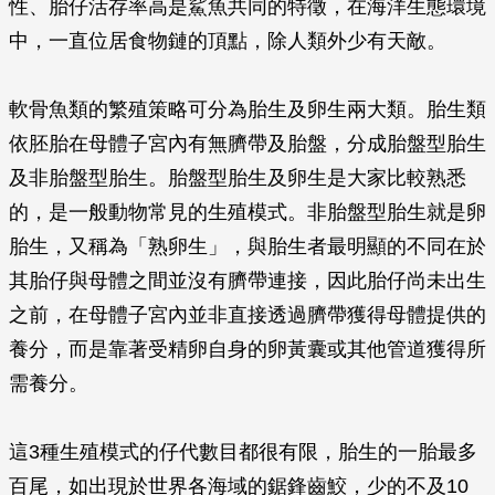
性、胎仔活存率高是鯊魚共同的特徵，在海洋生態環境
中，一直位居食物鏈的頂點，除人類外少有天敵。
軟骨魚類的繁殖策略可分為胎生及卵生兩大類。胎生類
依胚胎在母體子宮內有無臍帶及胎盤，分成胎盤型胎生
及非胎盤型胎生。胎盤型胎生及卵生是大家比較熟悉
的，是一般動物常見的生殖模式。非胎盤型胎生就是卵
胎生，又稱為「熟卵生」，與胎生者最明顯的不同在於
其胎仔與母體之間並沒有臍帶連接，因此胎仔尚未出生
之前，在母體子宮內並非直接透過臍帶獲得母體提供的
養分，而是靠著受精卵自身的卵黃囊或其他管道獲得所
需養分。
這3種生殖模式的仔代數目都很有限，胎生的一胎最多
百尾，如出現於世界各海域的鋸鋒齒鮫，少的不及10