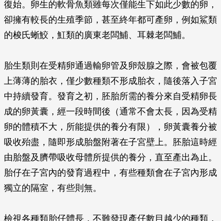
復始。卵生的軟骨魚類雖每次僅能生下如此少數的卵，
卻擁有較長的生殖季節，甚至終年都可產卵，例如鯊類
的梭氏蜥鮫，魟類的廣東老闆鯆、耳棘老闆鯆。
胎生類則在受精卵通過輸卵管及卵殼腺之際，會被包覆
上薄薄的胎衣，僅少數種類不形成胎衣，隨後落入子宮
中持續發育。發育之初，胚胎所需的養分來自受精卵長
成的卵黃囊，經一段時間後（通常不會太長，因為受精
卵的體積不大，所能提供的養分有限），卵黃囊養分被
吸收殆盡，隨即形成胎盤附著在子宮壁上。胚胎這時經
由胎盤及臍帶吸收母體所提供的養分，直至產出為止。
胎仔在子宮內的發育過程中，有些種類會在子宮內形成
獨立的隔室，有些則無。
檢視各種類胎仔體長，不難發現產仔數目越少的種類，