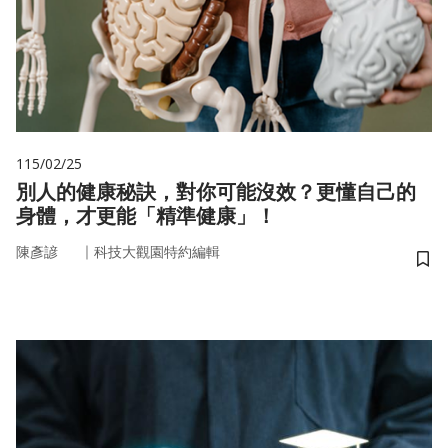
115/02/25
別人的健康秘訣，對你可能沒效？更懂自己的
身體，才更能「精準健康」！
｜
陳彥諺
科技大觀園特約編輯
儲