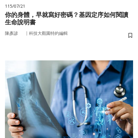
115/07/21
你的身體，早就寫好密碼？基因定序如何閱讀
生命說明書
｜
陳彥諺
科技大觀園特約編輯
儲