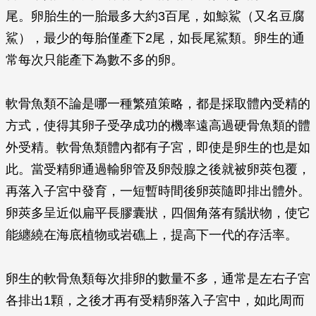
尾。卵胎生的一胎最多大約3百尾，如鯨鯊（又名豆腐
鯊），最少的每胎僅產下2尾，如長尾鯊類。卵生的通
常每次只能產下為數不多的卵。
軟骨魚類不論是哪一種繁殖策略，都是採取體內受精的
方式，使得其卵子受孕成功的機率遠高過硬骨魚類的體
外受精。軟骨魚類體內都有子宮，即使是卵生的也是如
此。當受精卵通過輸卵管及卵殼腺之後就被卵莢包覆，
再落入子宮中發育，一短暫時間後卵莢隨即排出體外。
卵莢多呈近似扁平長膠囊狀，四個角落有鬚狀物，使它
能纏繞在海底植物或岩礁上，提高下一代的存活率。
卵生的軟骨魚類每次排卵的數量不多，通常是左右子宮
各排出1顆，之後才再有受精卵落入子宮中，如此周而