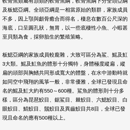
軟骨魚類屬有頷類的軟骨魚綱，軟骨魚綱下分全頭亞綱
及板鰓亞綱。全頭亞綱是一相當原始的類群，家族成員
不多，因上顎與顱骨癒合而得名，棲息在數百公尺深的
海底，口呈圓孔狀，無胃，以一些底棲性小魚、小蝦甚
至貝類為食，採卵胎生的繁殖策略。
板鰓亞綱的家族成員較龐雜，大致可區分為鯊、鰩及魟
3大類。鰩及魟魚的體形十分獨特，身體極度縱扁，縱
扁的頭部與胸鰭共同形成寬大的體盤，在水中游動時就
如同空中飛翔的風箏一般，非常優雅，全球已發現且命
名的鰩及魟大約有550～600種。鯊魚的體形則十分多
樣，區分為琵琶鮫目、鋸鯊目、棘鮫目、六鰓鮫目、白
眼鮫目、鯖鮫目、鬚鮫目及異齒鮫目共8目，全球已發
現且命名的應有500種以上。