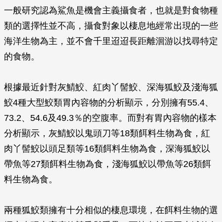
一般研究認為鯊魚是機會主義攝食者，也就是對食物種
類的選擇性並不高，攝食對象以棲息地經常出現的一些
海洋生物為主，並不會千里迢迢長距離洄游以找尋特定
的食物。
根據最近針對灰鯖鮫、紅肉丫髻鮫、深海狐鮫及淺海狐
鮫4種大型鮫類胃內容物的分析顯示，分別擁有55.4、
73.2、54.6及49.3％的空腹率。而對有胃內容物的樣本
分析顯示，灰鯖鮫以鬼頭刀等18類餌料生物為食，紅
肉丫髻鮫以頭足類等16類餌料生物為食，深海狐鮫以
帶魚等27類餌料生物為食，淺海狐鮫以帶魚等26類餌
料生物為食。
兩種狐鮫類擁有十分相似的棲息環境，在餌料生物的選