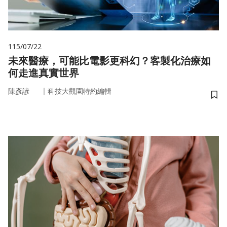
115/07/22
未來醫療，可能比電影更科幻？客製化治療如
何走進真實世界
｜
陳彥諺
科技大觀園特約編輯
儲