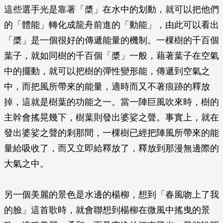
這些選手光是靠著「槳」在水中的划動，就可以把他們
的「體能」轉化成龍舟前進的「動能」，由此可以看出
「槳」是一個很好的傳遞能量的機制。一棵樹的千百個
葉子，就如同樹的千百個「槳」一般，藉著葉子在空氣
中的擺動，就可以把樹的彈性變形能，傳遞到空氣之
中，而把風所帶來的能量，適時而又不著痕跡的釋放
掉，這就是樹葉的功能之一。當一陣巨風吹來時，樹的
主幹會搖晃幾下，樹葉則發出婆娑之聲。事實上，就在
發出婆娑之聲的剎那間，一棵樹已經把陣風所帶來的能
量給吸收了，而又立即給釋放了，釋放到那漫無邊際的
大氣之中。
另一個美麗的景色是水邊的楊柳，想到「春風吻上了我
的臉」這首歌時，就會聯想到楊柳在微風中搖曳的景