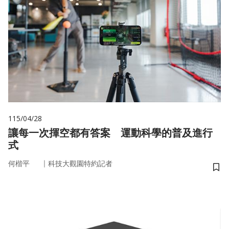
115/04/28
讓每一次揮空都有答案 運動科學的普及進行
式
｜
何楷平
科技大觀園特約記者
儲