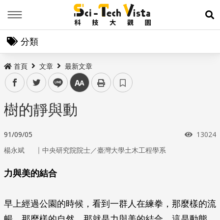
Menu
展
分類
首頁
文章
最新文章
facebook
twitter
line
中
樹的靜與動
瀏覽次
91/09/05
13024
｜
楊永斌
中央研究院院士／臺灣大學土木工程學系
力與美的結合
早上經過公園的時候，看到一群人在練拳，那麼樣的流
暢，那麼樣的自然，那就是力與美的結合，這是動態