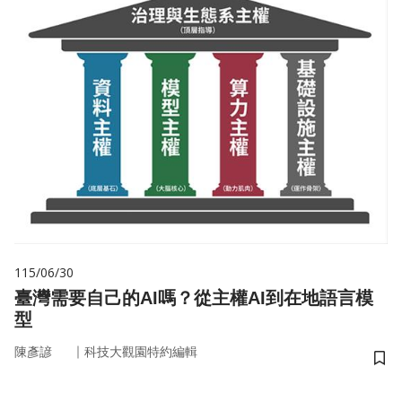
115/06/30
臺灣需要自己的AI嗎？從主權AI到在地語言模
型
｜
陳彥諺
科技大觀園特約編輯
儲