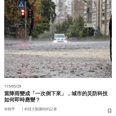
115/05/29
當降雨變成「一次倒下來」，城市的災防科技
如何即時應變？
｜
何楷平
科技大觀園特約記者
儲