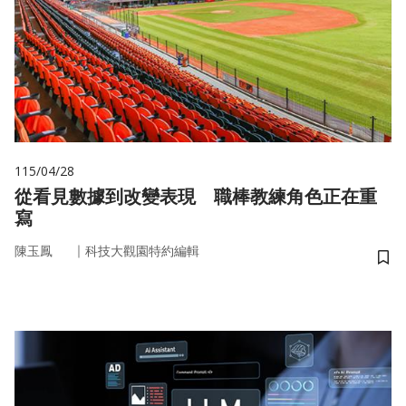
115/04/28
從看見數據到改變表現 職棒教練角色正在重
寫
｜
陳玉鳳
科技大觀園特約編輯
儲