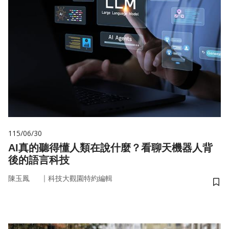
115/06/30
AI真的聽得懂人類在說什麼？看聊天機器人背
後的語言科技
｜
陳玉鳳
科技大觀園特約編輯
儲