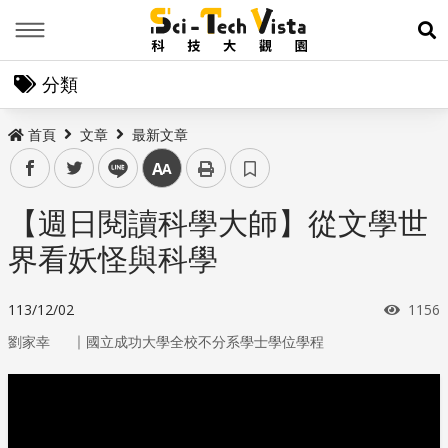
Menu
展
分類
首頁
文章
最新文章
facebook
twitter
line
中
【週日閱讀科學大師】從文學世
界看妖怪與科學
瀏覽
113/12/02
1156
｜
劉家幸
國立成功大學全校不分系學士學位學程