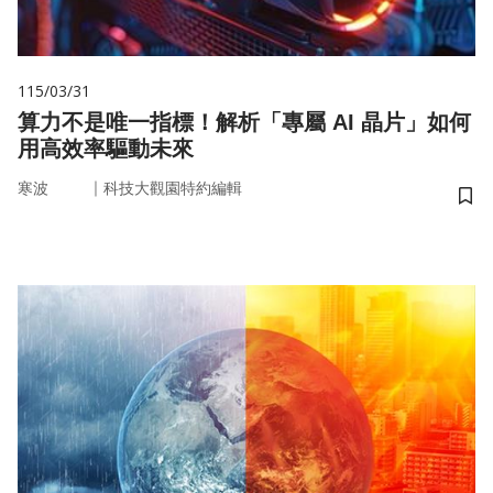
115/03/31
算力不是唯一指標！解析「專屬 AI 晶片」如何
用高效率驅動未來
｜
寒波
科技大觀園特約編輯
儲