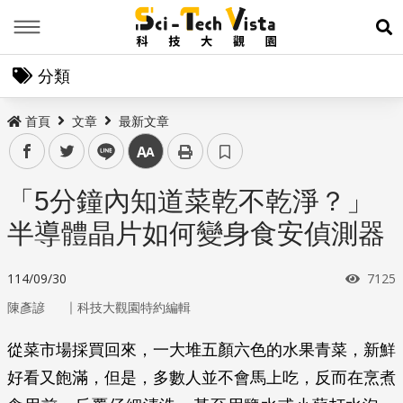
Menu
展
分類
首頁
文章
最新文章
facebook
twitter
line
中
「5分鐘內知道菜乾不乾淨？」
半導體晶片如何變身食安偵測器
瀏覽
114/09/30
7125
｜
陳彥諺
科技大觀園特約編輯
從菜市場採買回來，一大堆五顏六色的水果青菜，新鮮
好看又飽滿，但是，多數人並不會馬上吃，反而在烹煮