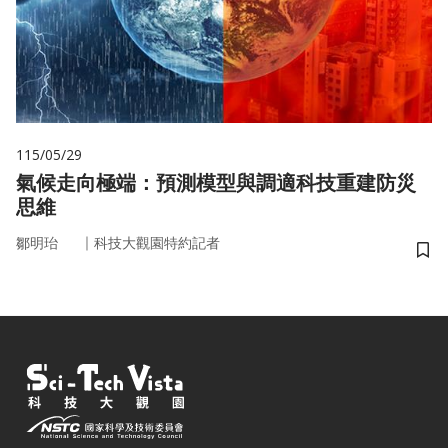
115/05/29
氣候走向極端：預測模型與調適科技重建防災
思維
｜
鄒明珆
科技大觀園特約記者
儲