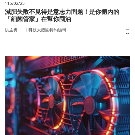
115/02/25
減肥失敗不見得是意志力問題！是你體內的
「細菌管家」在幫你囤油
｜
洪孟樊
科技大觀園特約編輯
儲