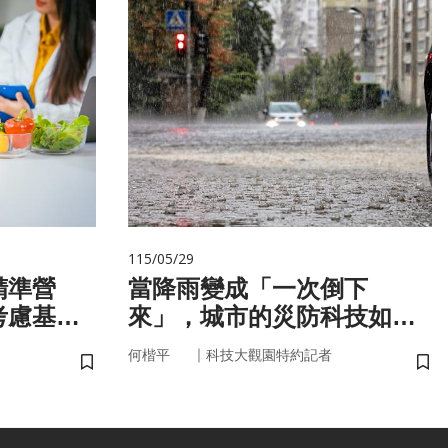
115/05/29
精準營
當降雨變成「一次倒下
考慮基
來」，城市的災防科技如何
微生物
即時應變？
｜
何楷平
科技大觀園特約記者
儲存書籤
儲