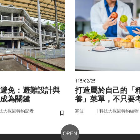
115/02/25
避免：避難設計與
打造屬於自己的「
成為關鍵
養」菜單，不只要
因，關鍵更在腸道
｜
技大觀園特約記者
寒波
科技大觀園特約編輯
儲存書籤
OPEN