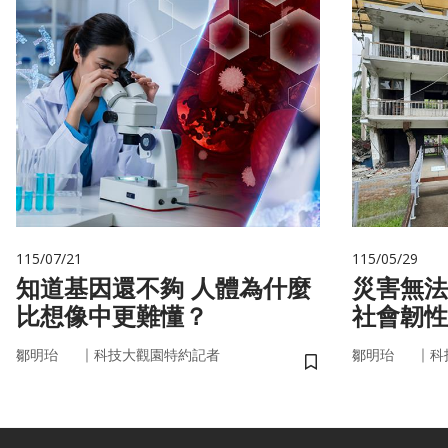
115/07/21
115/05/29
知道基因還不夠 人體為什麼
災害無法
比想像中更難懂？
社會韌性
｜
｜
鄒明珆
科技大觀園特約記者
鄒明珆
科
儲存書籤