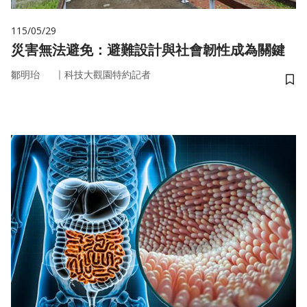
115/05/29
災害無法避免：避難設計與社會韌性成為關鍵
｜
鄒明珆
科技大觀園特約記者
儲