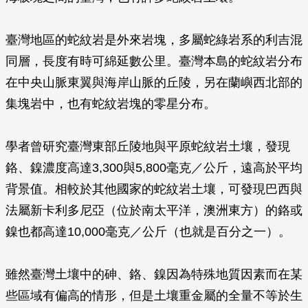
臺灣地區的蛇紋岩是外來岩塊，多屬蛇綠岩系的利吉混
同層，長度有時可綿延數公里。臺灣本島的蛇紋岩分布
在中央山脈東翼與海岸山脈的丘陵，另在蘭嶼西北部的
集塊岩中，也有蛇紋岩塊的零星分布。
學者曾研究臺灣東部丘陵地與平原蛇紋岩土壤，發現
鉻、鎳濃度高達3,300與5,800毫克／公斤，遠高於平均
背景值。相較於其他國家的蛇紋岩土壤，可發現巴西與
法屬新卡利多尼亞（位於南太平洋，澳洲東方）的鉻或
鎳也都高達10,000毫克／公斤（也就是百分之一）。
雖然臺灣土壤中的砷、鉻、鎳因為特殊地質因素而在某
些區域有偏高的情形，但是土壤重金屬的全量不等於生