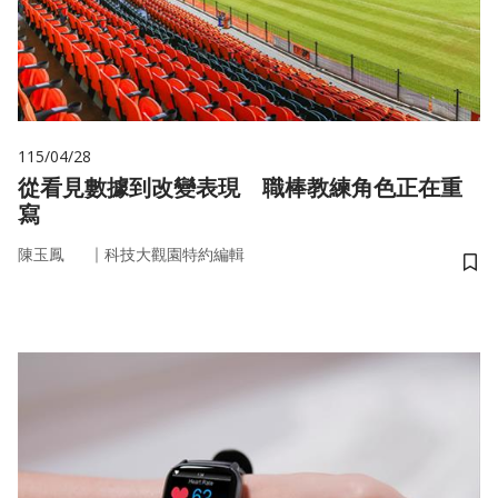
115/04/28
從看見數據到改變表現 職棒教練角色正在重
寫
｜
陳玉鳳
科技大觀園特約編輯
儲