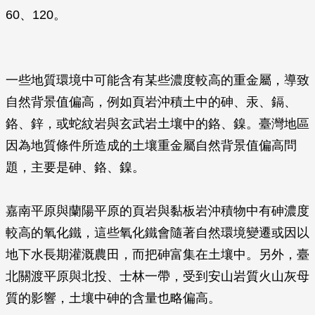
60、120。
一些地質環境中可能含有某些濃度較高的重金屬，導致
自然背景值偏高，例如頁岩沖積土中的砷、汞、鎘、
鉻、鋅，或蛇紋岩與玄武岩土壤中的鉻、鎳。臺灣地區
因為地質條件所造成的土壤重金屬自然背景值偏高問
題，主要是砷、鉻、鎳。
嘉南平原與蘭陽平原的頁岩與黏板岩沖積物中有砷濃度
較高的氧化鐵，這些氧化鐵會隨著自然環境變遷或因以
地下水長期灌溉農田，而把砷富集在土壤中。另外，臺
北關渡平原與北投、士林一帶，受到安山岩質火山灰母
質的影響，土壤中砷的含量也略偏高。