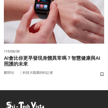
115/06/30
AI會比你更早發現身體異常嗎？智慧健康與AI
照護的未來
｜
鄒明珆
科技大觀園特約記者
儲