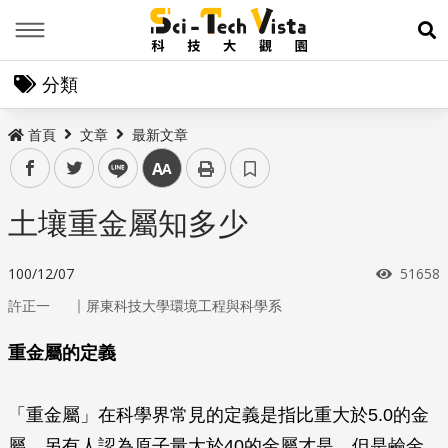
Menu
展
分類
首頁
文章
最新文章
facebook
twitter
line
中
土壤重金屬知多少
瀏覽次
100/12/07
51658
｜
許正一
屏東科技大學環境工程與科學系
重金屬的定義
「重金屬」在科學界常見的定義是指比重大於5.0的金
屬，另有人認為原子量大於40的金屬才是，但是鹼金