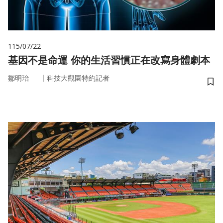
115/07/22
基因不是命運 你的生活習慣正在改寫身體劇本
｜
鄒明珆
科技大觀園特約記者
儲