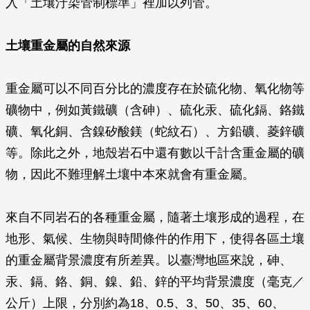
入「土壤汙染管制標準」裡加以列管。
土壤重金屬的自然來源
重金屬可以不同百分比的濃度存在於硫化物、氧化物等
礦物中，例如黃鐵礦（含砷）、硫化汞、硫化鎘、鉻鐵
礦、氧化銅、含鎳矽酸鎂（蛇紋石）、方鉛礦、菱鋅礦
等。除此之外，地殼岩石中還有數以千計含重金屬的礦
物，因此不難理解土壤中本來就會有重金屬。
來自不同岩石的各種重金屬，隨著土壤形成的過程，在
地形、氣候、生物與時間條件的作用下，使得各區土壤
的重金屬背景濃度有所差異。以臺灣地區來說，砷、
汞、鎘、鉻、銅、鎳、鉛、鋅的平均背景濃度（毫克／
公斤）上限，分別約為18、0.5、3、50、35、60、