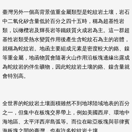
臺灣另外一個高背景值重金屬類型是蛇紋岩土壤，岩石
中二氧化矽含量低於百分之四十五時，稱為超基性岩
類，以橄欖岩及輝長岩等鐵鎂質火成岩為主。這一群超
基性岩類受熱水變質作用後產生含蛇紋石為主的岩體，
就稱為蛇紋岩。地函主要組成元素是密度較大的鉻、鎳
等重金屬，地函物質會隨著火山作用沿板塊邊緣出露成
為蛇紋岩的伴生礦物，因此蛇紋岩土壤的鉻、鎳含量就
會特別高。
全世界的蛇紋岩土壤面積雖然不到地球陸域地表的百分
之一，但集中在板塊交界帶上，例如美國西岸、環地中
海地區、太平洋西岸島弧等。而位在歐亞板塊與菲律賓
海板塊之間的臺灣，也有許多蛇紋岩土壤。