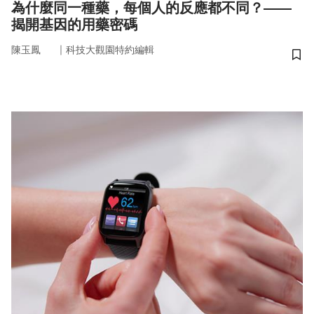
為什麼同一種藥，每個人的反應都不同？——
揭開基因的用藥密碼
｜
陳玉鳳
科技大觀園特約編輯
儲