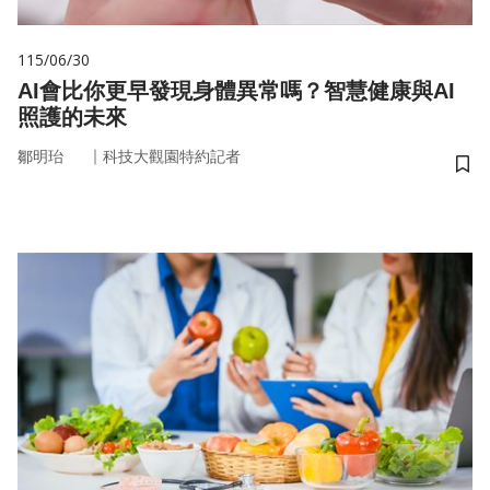
115/06/30
AI會比你更早發現身體異常嗎？智慧健康與AI
照護的未來
｜
鄒明珆
科技大觀園特約記者
儲