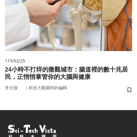
115/02/25
24小時不打烊的微觀城市：腸道裡的數十兆居
民，正悄悄掌管你的大腦與健康
｜
李元傑
科技大觀園特約編輯
儲