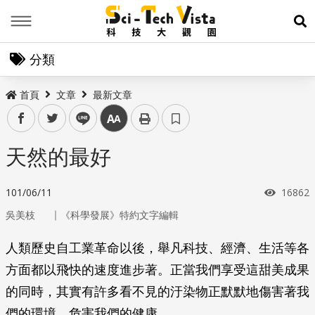
Menu
展
分類
首頁
文章
最新文章
facebook
twitter
line
中
天然的最好
瀏覽次
101/06/11
16862
｜
吳美枝
《科學發展》特約文字編輯
人類歷史自工業革命以後，舉凡科技、經濟、生活等各
方面都以飛快的速度進步著。正當我們享受這甜美成果
的同時，其實有許多看不見的汙染物正默默地傷害著我
們的環境，危害我們的健康。