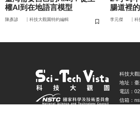
權AI到在地語言模型
腸道裡的
悄掌管你
｜
｜
陳彥諺
科技大觀園特約編輯
李元傑
科
儲存書籤
科技大觀園 ©
地址：臺
電話：02-
信箱：nstc
建議瀏覽器：IE11.0以上、Firefox、Chrome(螢幕設