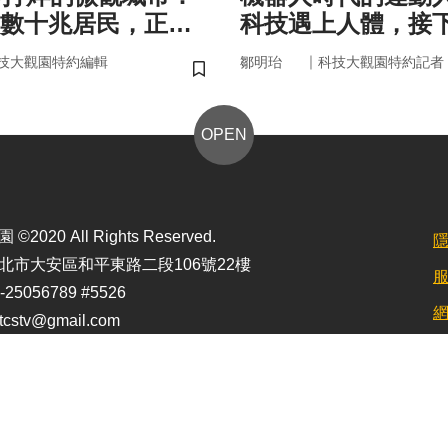
數十兆居民，正悄
科技遇上人體，接
的大腦與健康
接手？
｜
技大觀園特約編輯
鄒明珆
科技大觀園特約記者
儲存書籤
OPEN
2020 All Rights Reserved.
北市大安區和平東路二段106號22樓
25056789 #5526
stv@gmail.com
定最佳顯示效果為1920*1080)