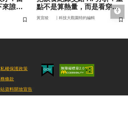
下來誰來
點不是算熱量，而是看穿你
回
的「飲食習慣」
｜
黃宜稜
科技大觀園特約編輯
儲存書籤
儲
隱私權保護政策
服務條款
網站資料開放宣告
更新日期：115/08/03 訪客人數：152683011