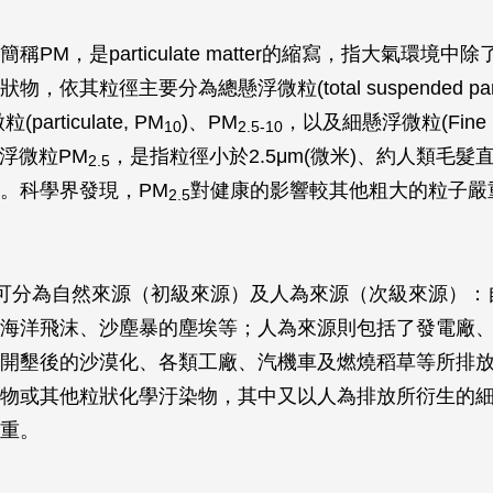
稱PM，是particulate matter的縮寫，指大氣環境中
，依其粒徑主要分為總懸浮微粒(total suspended partic
particulate, PM
)、PM
，以及細懸浮微粒(Fine par
10
2.5-10
懸浮微粒PM
，是指粒徑小於2.5μm(微米)、約人類毛髮直
2.5
。科學界發現，PM
對健康的影響較其他粗大的粒子嚴
2.5
可分為自然來源（初級來源）及人為來源（次級來源）：
海洋飛沫、沙塵暴的塵埃等；人為來源則包括了發電廠
開墾後的沙漠化、各類工廠、汽機車及燃燒稻草等所排
物或其他粒狀化學汙染物，其中又以人為排放所衍生的
重。