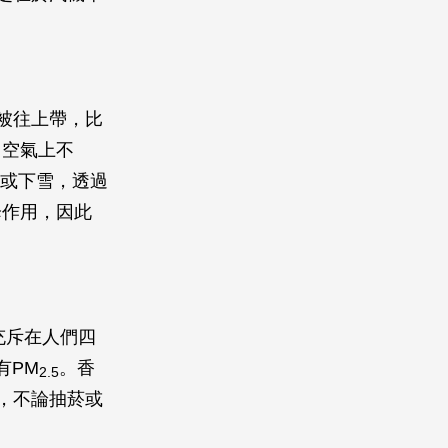
被往上帶，比
，空氣上不
雨或下雪，透過
降作用，因此
充斥在人們四
有PM
。香
2.5
，不論抽菸或