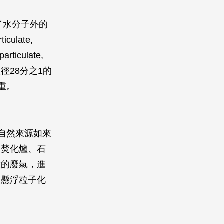
除了水分子外的
ulate,
ticulate,
徑28分之1的
重。
自然來源如來
、焚化爐、石
放的廢氣，進
細懸浮粒子化