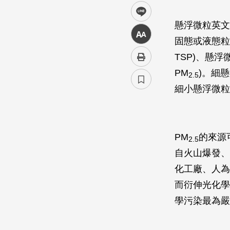
line
懸浮微粒英文簡
中
固態或液態粒狀物
TSP)、懸浮微粒(
PM
)。細
2.5
細小懸浮微粒
PM
的來源
2.5
自火山爆發、
化工廠、人為
而衍伸光化學
學污染最為嚴