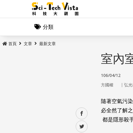
分類
首頁
文章
最新文章
室內室
106/04/12
｜
方國權
弘光
隨著空氣污染
必全然了解之
facebook
都是隱形殺
twitter