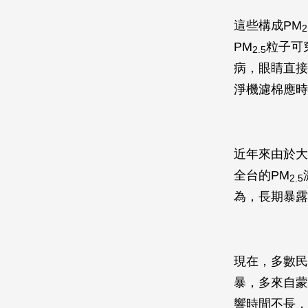
這些構成PM
2
PM
粒子可
2.5
病，眼睛直接
淨機濾棉應時
近年來由於大
全台的PM
2.5
為，長期暴露
現在，多數民
暴，多來自蒙
響時間不長，