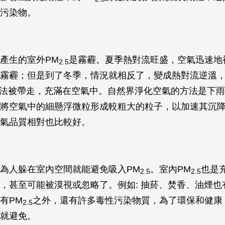
污染物。
產生的室外PM
是霧霾。夏季熱對流旺盛，空氣迅速地
2.5
霧霾；但是到了冬季，情況就相反了，變成熱對流逆溫
5無法被帶走，充滿在空氣中。自然界淨化空氣的方法是下
將空氣中的細懸浮微粒形成較粗大的粒子，以加速其沉
氣品質相對也比較好。
為人躲在室內空間就能避免吸入PM
。室內PM
也是
2.5
2.5
，甚至可能被漠視或忽略了。例如: 抽菸、焚香、油煙也
有PM
之外，還有許多毒性污染物質，為了環保和健康
2.5
就避免。