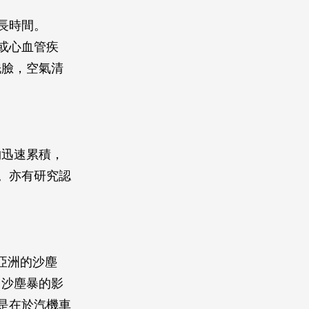
長時間。
或心血管疾
洗臉，空氣清
物迅速累積，
。亦有研究認
亞洲的沙塵
，沙塵暴的影
是在於汽機車