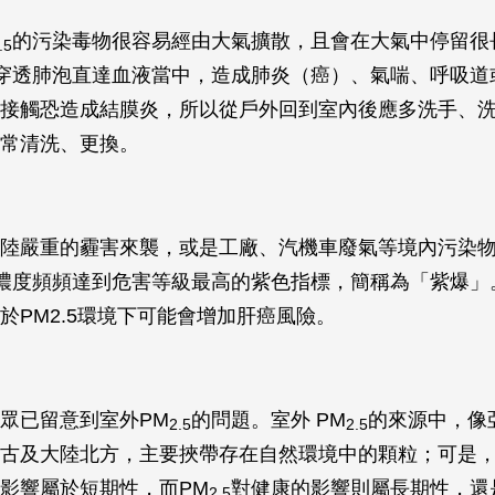
的污染毒物很容易經由大氣擴散，且會在大氣中停留很
.5
穿透肺泡直達血液當中，造成肺炎（癌）、氣喘、呼吸道
接觸恐造成結膜炎，所以從戶外回到室內後應多洗手、
常清洗、更換。
陸嚴重的霾害來襲，或是工廠、汽機車廢氣等境內污染
濃度頻頻達到危害等級最高的紫色指標，簡稱為「紫爆」
於PM2.5環境下可能會增加肝癌風險。
眾已留意到室外PM
的問題。室外 PM
的來源中，像
2.5
2.5
古及大陸北方，主要挾帶存在自然環境中的顆粒；可是
影響屬於短期性，而PM
對健康的影響則屬長期性，還
2.5