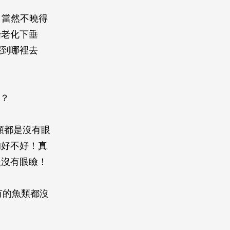
，當然不曉得
始老化下垂
擺到哪裡去
嗎？
類都是沒有眼
的好不好！真
是沒有眼瞼！
有的魚類都沒