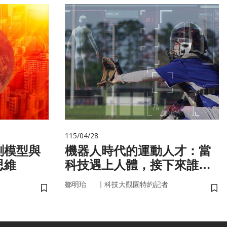
115/04/28
測模型與
機器人時代的運動人才：當
思維
科技遇上人體，接下來誰來
接手？
｜
鄒明珆
科技大觀園特約記者
儲存書籤
儲