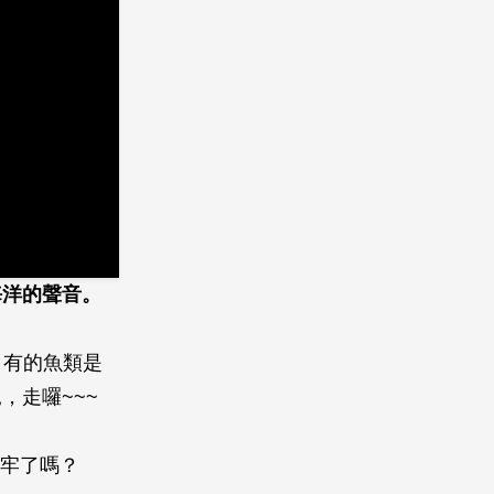
海洋的聲音。
，有的魚類是
，走囉~~~
套牢了嗎？