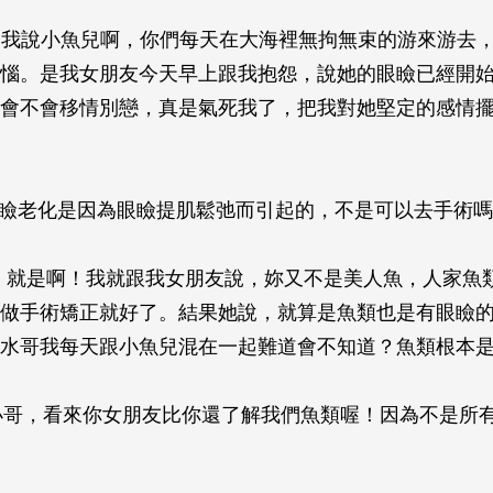
：我說小魚兒啊，你們每天在大海裡無拘無束的游來游去
惱。是我女朋友今天早上跟我抱怨，說她的眼瞼已經開
會不會移情別戀，真是氣死我了，把我對她堅定的感情
眼瞼老化是因為眼瞼提肌鬆弛而引起的，不是可以去手術
S：就是啊！我就跟我女朋友說，妳又不是美人魚，人家魚
做手術矯正就好了。結果她說，就算是魚類也是有眼瞼
水哥我每天跟小魚兒混在一起難道會不知道？魚類根本
：小哥，看來你女朋友比你還了解我們魚類喔！因為不是所