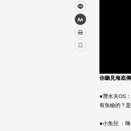
line
中
你聽見海底傳
●潛水夫OS
有魚瞼的？是
●小魚兒 ：