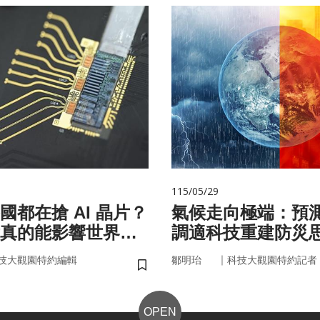
115/05/29
國都在搶 AI 晶片？
氣候走向極端：預
真的能影響世界
調適科技重建防災
｜
技大觀園特約編輯
鄒明珆
科技大觀園特約記者
儲存書籤
OPEN