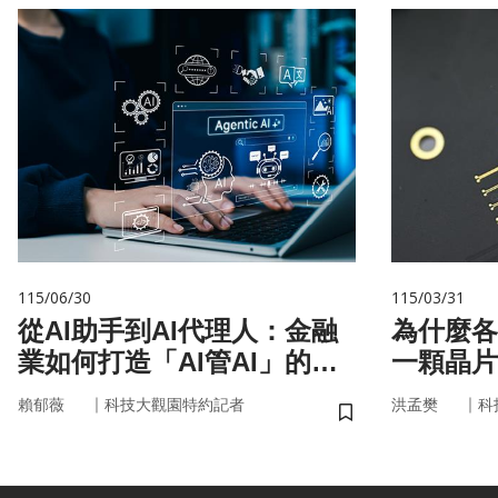
115/06/30
115/03/31
從AI助手到AI代理人：金融
為什麼各
業如何打造「AI管AI」的新
一顆晶片
治理模式？
嗎？
｜
｜
賴郁薇
科技大觀園特約記者
洪孟樊
科
儲存書籤