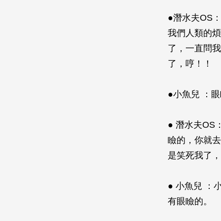
●潛水夫OS
我們人類的煩
了，一直問我
了，哼！！
●小魚兒 ：
● 潛水夫O
瞼的，你就去
是笑死我了，
● 小魚兒 
有眼瞼的。