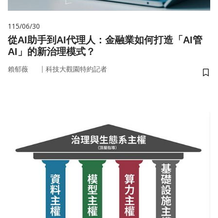
115/06/30
從AI助手到AI代理人：金融業如何打造「AI管
AI」的新治理模式？
｜
賴郁薇
科技大觀園特約記者
儲