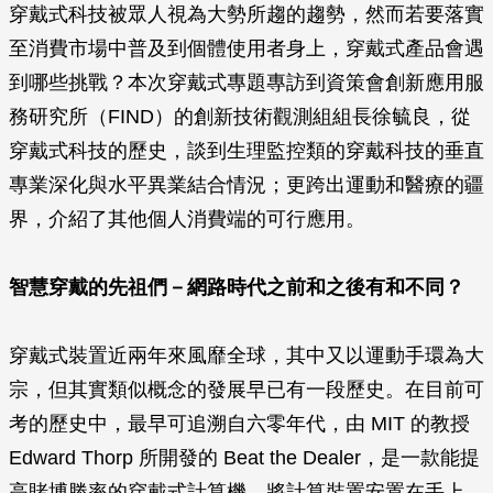
穿戴式科技被眾人視為大勢所趨的趨勢，然而若要落實
至消費市場中普及到個體使用者身上，穿戴式產品會遇
到哪些挑戰？本次穿戴式專題專訪到資策會創新應用服
務研究所（FIND）的創新技術觀測組組長徐毓良，從
穿戴式科技的歷史，談到生理監控類的穿戴科技的垂直
專業深化與水平異業結合情況；更跨出運動和醫療的疆
界，介紹了其他個人消費端的可行應用。
智慧穿戴的先祖們－網路時代之前和之後有和不同？
穿戴式裝置近兩年來風靡全球，其中又以運動手環為大
宗，但其實類似概念的發展早已有一段歷史。在目前可
考的歷史中，最早可追溯自六零年代，由 MIT 的教授
Edward Thorp 所開發的 Beat the Dealer，是一款能提
高賭博勝率的穿戴式計算機，將計算裝置安置在手上，