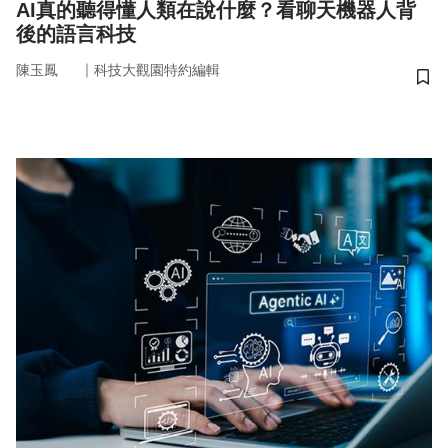
AI真的聽得懂人類在說什麼？看聊天機器人背
後的語言科技
｜
陳玉鳳
科技大觀園特約編輯
儲