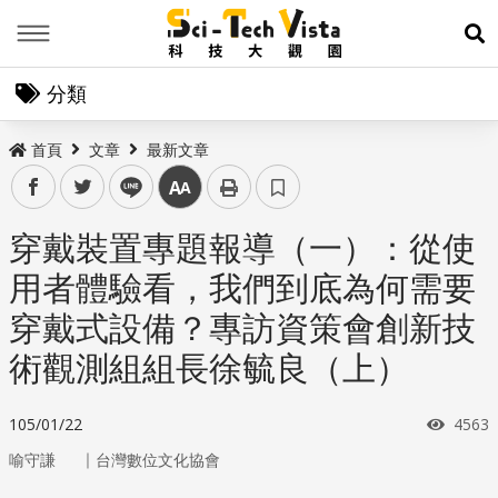
Menu
展
分類
首頁
文章
最新文章
facebook
twitter
line
中
穿戴裝置專題報導（一）：從使
用者體驗看，我們到底為何需要
穿戴式設備？專訪資策會創新技
術觀測組組長徐毓良（上）
瀏覽
105/01/22
4563
｜
喻守謙
台灣數位文化協會