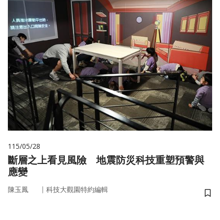
115/05/28
斷層之上看見風險 地震防災科技重塑預警與
應變
｜
陳玉鳳
科技大觀園特約編輯
儲