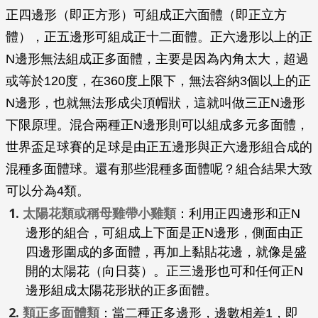
正四邊形（即正方形）可組成正六面體（即正立方
體），正五邊形可組成正十二面體。正六邊形以上的正
N邊形無法組成正多面體，主要是因為內角太大，超過
或等於120度，在360度上限下，無法容納3個以上的正
N邊形，也就無法形成尖頂帽狀，這就叫做三正N邊形
下限原理。混合兩種正N邊形則可以組成多元多面體，
世界盃足球賽的足球是由正五邊形與正六邊形組合成的
混種多面體球。還有那些混種多面體呢？組合結果大致
可以分為4類。
太陽花類或稱母雞帶小雞類
：利用正四邊形和正N
邊形的組合，可組成上下面是正N邊形，側面由正
四邊形圍成的多面體，再加上黏貼花邊，就像是盛
開的太陽花（向日葵）。正三邊形也可和任何正N
邊形組成太陽花形狀的正多面體。
類正多面體類
：當二種正多邊形，邊數相差1，即