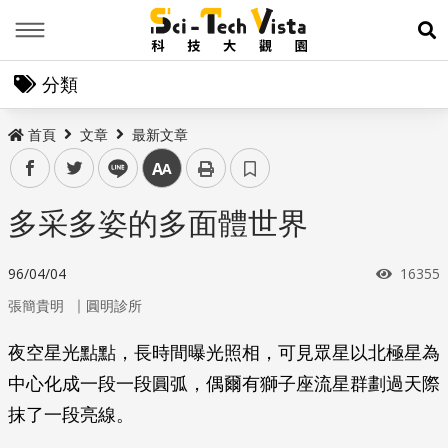
Menu
展
分類
首頁
文章
最新文章
facebook
twitter
line
中
多采多姿的多面體世界
瀏覽次
96/04/04
16355
｜
張簡貴明
圓明診所
夜空星光點點，長時間曝光照相，可見眾星以北極星為
中心化成一段一段圓弧，偶爾有獅子座流星群劃過天際
抹了一段亮線。