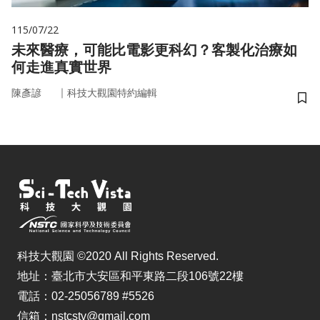
115/07/22
未來醫療，可能比電影更科幻？客製化治療如
何走進真實世界
｜
陳彥諺
科技大觀園特約編輯
儲
科技大觀園 ©2020 All Rights Reserved.
地址：臺北市大安區和平東路二段106號22樓
電話：02-25056789 #5526
信箱：nstcstv@gmail.com