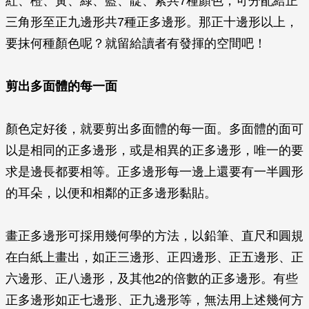
紅、橙、黃、綠、藍、靛、紫共7種顏色，可分配給正
三角形至正九邊形共7種正多邊形。那正十邊形以上，
要抹何種顏色呢？就留給讀者有發揮的空間吧！
剪出多面體的每一面
顏色定好後，就要剪出多面體的每一面。多面體的面可
以是相同的正多邊形，或是相異的正多邊形，唯一的要
求是邊長都要相等。正多邊形每一邊上還要有一半圓形
的耳朵，以便和相鄰的正多邊形黏貼。
畫正多邊形可採用幾何學的方法，以鉛筆、直尺和圓規
在白紙上畫出，如正三邊形、正四邊形、正五邊形、正
六邊形、正八邊形，及其他2的倍數的正多邊形。有些
正多邊形如正七邊形、正九邊形等，無法用上述幾何方