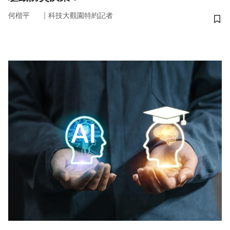
｜
何楷平
科技大觀園特約記者
儲