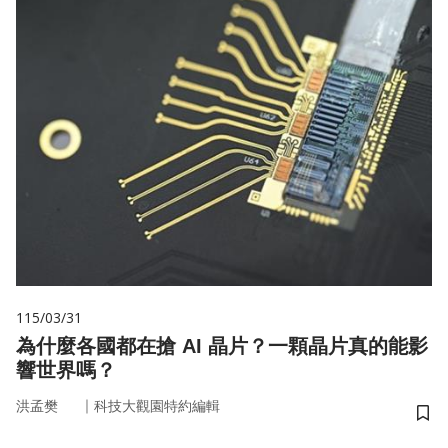
115/03/31
為什麼各國都在搶 AI 晶片？一顆晶片真的能影
響世界嗎？
｜
洪孟樊
科技大觀園特約編輯
儲