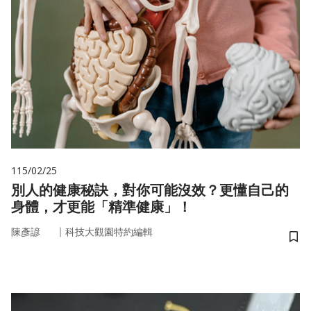
115/02/25
別人的健康秘訣，對你可能沒效？更懂自己的
身體，才更能「精準健康」！
｜
陳彥諺
科技大觀園特約編輯
儲