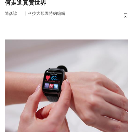
何走進真實世界
｜
陳彥諺
科技大觀園特約編輯
儲