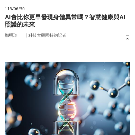
115/06/30
AI會比你更早發現身體異常嗎？智慧健康與AI
照護的未來
｜
鄒明珆
科技大觀園特約記者
儲