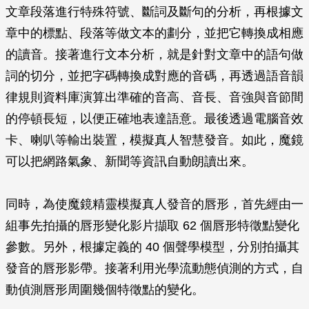
文章段落進行特殊符號、斷詞及斷句的分析，再根據文
章中的標點、段落等做文本的劃分，並把它轉換成相應
的讀音。接著進行文本分析，就是針對文章中的語句做
詞的切分，並把字碼轉換成對應的音碼，再透過語音韻
律規則資料庫演算出準確的音高、音長、音強與音節間
的停頓長短，以便正確地表達語意。最後透過電腦音效
卡、喇叭等輸出裝置，模擬真人智慧發音。如此，魔鏡
可以把網路氣象、新聞等資訊自動朗讀出來。
同時，為使魔鏡精靈模擬真人發音的唇形，首先經由一
組事先拍攝的唇形變化影片擷取 62 個唇形特徵點變化
參數。另外，根據定義的 40 個聲學模型，分別拍攝其
發音的唇形影帶。接著利用光學流動態偵測的方式，自
動偵測唇形周圍幾個特徵點的變化。