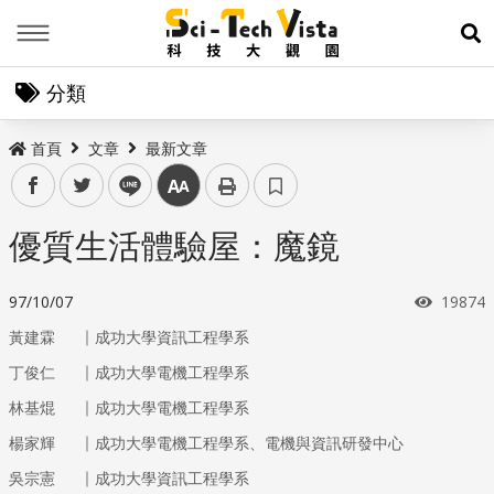
Menu
展
分類
首頁
文章
最新文章
facebook
twitter
line
中
優質生活體驗屋：魔鏡
瀏覽次
97/10/07
19874
｜
黃建霖
成功大學資訊工程學系
｜
丁俊仁
成功大學電機工程學系
｜
林基焜
成功大學電機工程學系
｜
楊家輝
成功大學電機工程學系、電機與資訊研發中心
｜
吳宗憲
成功大學資訊工程學系