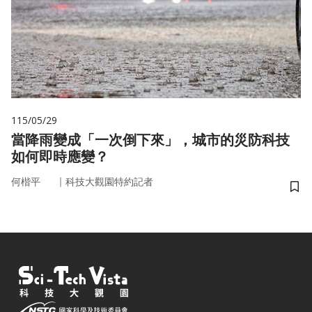
115/05/29
當降雨變成「一次倒下來」，城市的災防科技
如何即時應變？
｜
何楷平
科技大觀園特約記者
儲