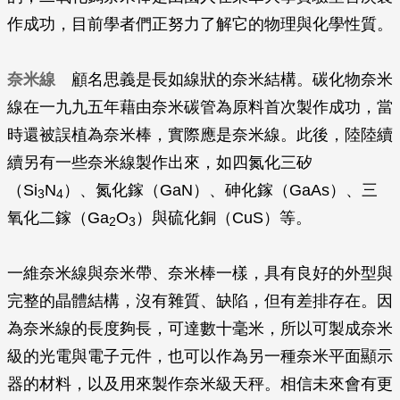
作成功，目前學者們正努力了解它的物理與化學性質。
奈米線
顧名思義是長如線狀的奈米結構。碳化物奈米
線在一九九五年藉由奈米碳管為原料首次製作成功，當
時還被誤植為奈米棒，實際應是奈米線。此後，陸陸續
續另有一些奈米線製作出來，如四氮化三矽
（Si
N
）、氮化鎵（GaN）、砷化鎵（GaAs）、三
3
4
氧化二鎵（Ga
O
）與硫化銅（CuS）等。
2
3
一維奈米線與奈米帶、奈米棒一樣，具有良好的外型與
完整的晶體結構，沒有雜質、缺陷，但有差排存在。因
為奈米線的長度夠長，可達數十毫米，所以可製成奈米
級的光電與電子元件，也可以作為另一種奈米平面顯示
器的材料，以及用來製作奈米級天秤。相信未來會有更