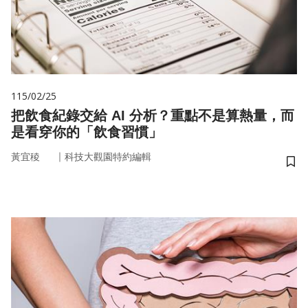
115/02/25
把飲食紀錄交給 AI 分析？重點不是算熱量，而
是看穿你的「飲食習慣」
｜
黃宜稜
科技大觀園特約編輯
儲