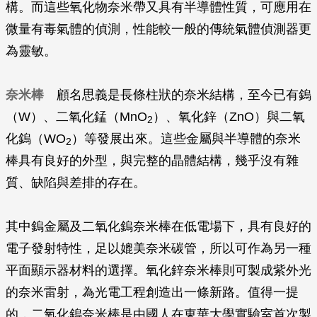
構。而這些氧化物奈米帶又具有半導體性質，可應用在
微量有毒氣體的偵測，性能較一般的傳統氣體偵測器更
為靈敏。
奈米棒
顧名思義是長條柱狀的奈米結構，至今已有鎢
（W）、二氧化錳（MnO
）、氧化鋅（ZnO）與二氧
2
化鎢（WO
）等發展出來。這些金屬與半導體的奈米
2
棒具有良好的外型，與完整的晶體結構，幾乎沒有雜
質、缺陷與差排的存在。
其中鎢金屬及二氧化鎢奈米棒在低電場下，具有良好的
電子發射特性，足以媲美奈米碳管，所以可作為另一種
平面顯示器材料的選擇。氧化鋅奈米棒則可製成紫外光
的奈米雷射，為光電工程創造出一條新路。值得一提
的，二氧化鎢奈米棒是由國人在東華大學實驗室首次製