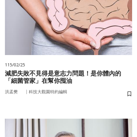
115/02/25
減肥失敗不見得是意志力問題！是你體內的
「細菌管家」在幫你囤油
｜
洪孟樊
科技大觀園特約編輯
儲