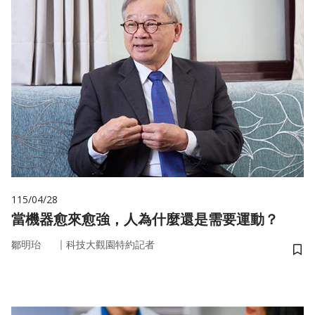
115/04/28
當機器愈來愈強，人為什麼還是需要運動？
｜
鄒明珆
科技大觀園特約記者
儲