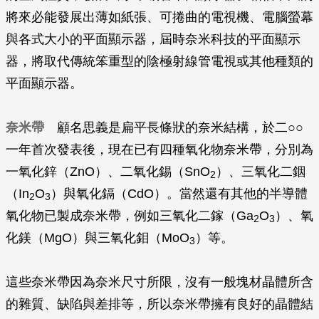
將來必能發展出薄如紙張、可捲曲的電視機、電腦螢幕
與各式大小的平面顯示器，屆時奈米科技的平面顯示
器，將取代傳統笨重型的陰極射線管電視或其他種類的
平面顯示器。
奈米帶
顧名思義是扁平長條狀的奈米結構，於二○○
一年首次發表後，現在已有四種氧化物奈米帶，分別為
一氧化鋅（ZnO）、二氧化錫（SnO
）、三氧化二銦
2
（In
O
）與氧化鎘（CdO）。當然還有其他的半導體
2
3
氧化物已製成奈米帶，例如三氧化二鎵（Ga
O
）、氧
2
3
化鎂（MgO）與三氧化鉬（MoO
）等。
3
這些奈米帶因為奈米尺寸所限，沒有一般塊材晶體所含
的雜質、缺陷與差排等，所以奈米帶擁有良好的晶體結