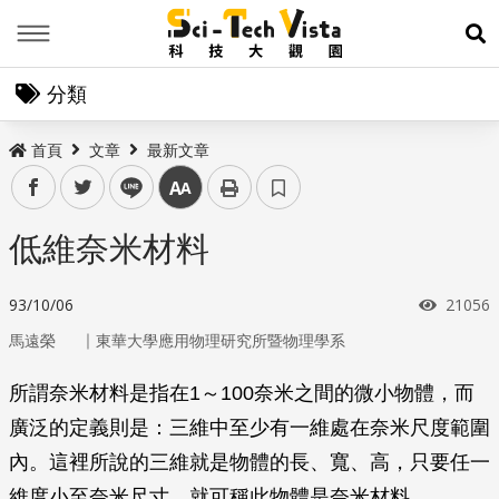
Menu
展
分類
首頁
文章
最新文章
facebook
twitter
line
中
低維奈米材料
瀏覽次
93/10/06
21056
｜
馬遠榮
東華大學應用物理研究所暨物理學系
所謂奈米材料是指在1～100奈米之間的微小物體，而
廣泛的定義則是：三維中至少有一維處在奈米尺度範圍
內。這裡所說的三維就是物體的長、寬、高，只要任一
維度小至奈米尺寸，就可稱此物體是奈米材料。