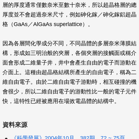
層的厚度通常僅數奈米至數十奈米，所以超晶格層的總
厚度並不會超過奈米尺寸，例如砷化鎵／砷化鎵鋁超晶
格（GaAs／AlGaAs superlattice）。
因為各層間化學成分不同，不同晶體的多層奈米薄膜結
構，形成如三明治般的夾層，各個夾層的接觸面或稱介
面會形成二維量子井，井中會產生自由的電子而游動在
介面上。這種由超晶格結構所產生的自由電子，稱為二
維自由電子。由於二維自由電子游動時，相互碰撞的機
會很少，所以二維自由電子的游動性比一般的電子元件
快，這特性已經被應用在場效電晶體的結構中。
資料來源
《科學發展》2004年10月，382期，72 ~ 75頁