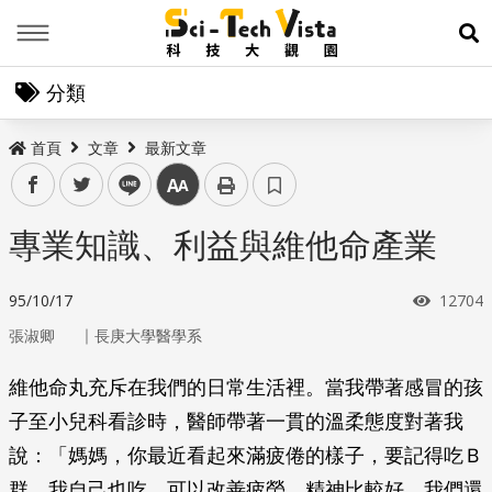
Menu
展
分類
首頁
文章
最新文章
facebook
twitter
line
中
專業知識、利益與維他命產業
瀏覽次
95/10/17
12704
｜
張淑卿
長庚大學醫學系
維他命丸充斥在我們的日常生活裡。當我帶著感冒的孩
子至小兒科看診時，醫師帶著一貫的溫柔態度對著我
說：「媽媽，你最近看起來滿疲倦的樣子，要記得吃Ｂ
群，我自己也吃，可以改善疲勞，精神比較好，我們還