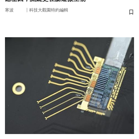
｜
寒波
科技大觀園特約編輯
儲