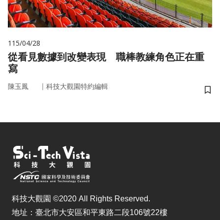
115/04/28
從看見數據到改變表現 職棒教練角色正在重
寫
｜
陳玉鳳
科技大觀園特約編輯
儲
科技大觀園 ©2020 All Rights Reserved.
地址：臺北市大安區和平東路二段106號22樓