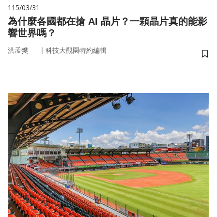
115/03/31
為什麼各國都在搶 AI 晶片？一顆晶片真的能影
響世界嗎？
｜
洪孟樊
科技大觀園特約編輯
儲