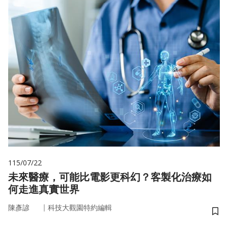
115/07/22
未來醫療，可能比電影更科幻？客製化治療如
何走進真實世界
｜
陳彥諺
科技大觀園特約編輯
儲