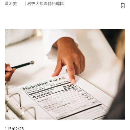
｜
洪孟樊
科技大觀園特約編輯
儲
115/02/25