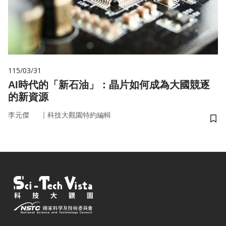
115/03/31
AI時代的「新石油」：晶片如何成為大國競逐
的新資源
｜
李元傑
科技大觀園特約編輯
儲