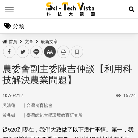
Menu
展
分類
首頁
文章
最新文章
facebook
twitter
line
中
農委會副主委陳吉仲談【利用科
技解決農業問題】
瀏覽次
107/04/12
16724
｜
吳清蓮
台灣食育協會
｜
黃兆徽
臺灣師範大學環境教育研究所
從520到現在，我們大致做了以下幾件事情。第一，我