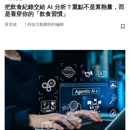
把飲食紀錄交給 AI 分析？重點不是算熱量，而
是看穿你的「飲食習慣」
｜
黃宜稜
科技大觀園特約編輯
儲