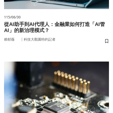
115/06/30
從AI助手到AI代理人：金融業如何打造「AI管
AI」的新治理模式？
｜
賴郁薇
科技大觀園特約記者
儲