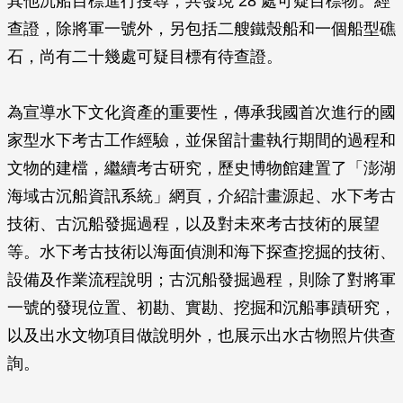
其他沉船目標進行搜尋，共發現 28 處可疑目標物。經
查證，除將軍一號外，另包括二艘鐵殼船和一個船型礁
石，尚有二十幾處可疑目標有待查證。
為宣導水下文化資產的重要性，傳承我國首次進行的國
家型水下考古工作經驗，並保留計畫執行期間的過程和
文物的建檔，繼續考古研究，歷史博物館建置了「澎湖
海域古沉船資訊系統」網頁，介紹計畫源起、水下考古
技術、古沉船發掘過程，以及對未來考古技術的展望
等。水下考古技術以海面偵測和海下探查挖掘的技術、
設備及作業流程說明；古沉船發掘過程，則除了對將軍
一號的發現位置、初勘、實勘、挖掘和沉船事蹟研究，
以及出水文物項目做說明外，也展示出水古物照片供查
詢。