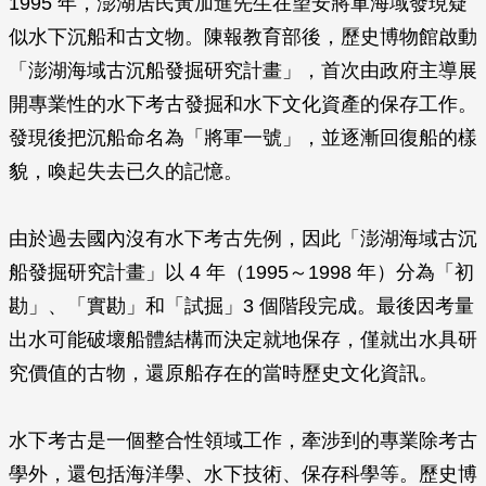
1995 年，澎湖居民黃加進先生在望安將軍海域發現疑
似水下沉船和古文物。陳報教育部後，歷史博物館啟動
「澎湖海域古沉船發掘研究計畫」，首次由政府主導展
開專業性的水下考古發掘和水下文化資產的保存工作。
發現後把沉船命名為「將軍一號」，並逐漸回復船的樣
貌，喚起失去已久的記憶。
由於過去國內沒有水下考古先例，因此「澎湖海域古沉
船發掘研究計畫」以 4 年（1995～1998 年）分為「初
勘」、「實勘」和「試掘」3 個階段完成。最後因考量
出水可能破壞船體結構而決定就地保存，僅就出水具研
究價值的古物，還原船存在的當時歷史文化資訊。
水下考古是一個整合性領域工作，牽涉到的專業除考古
學外，還包括海洋學、水下技術、保存科學等。歷史博