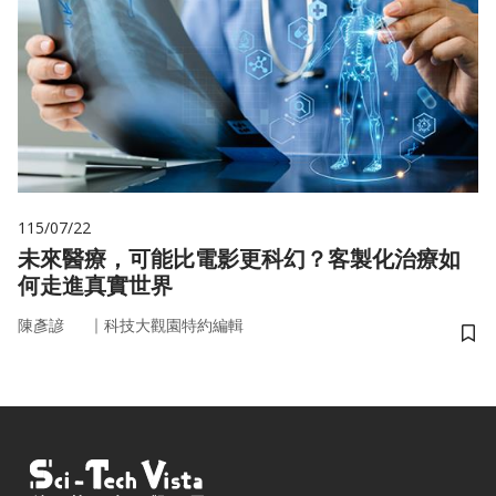
115/07/22
未來醫療，可能比電影更科幻？客製化治療如
何走進真實世界
｜
陳彥諺
科技大觀園特約編輯
儲