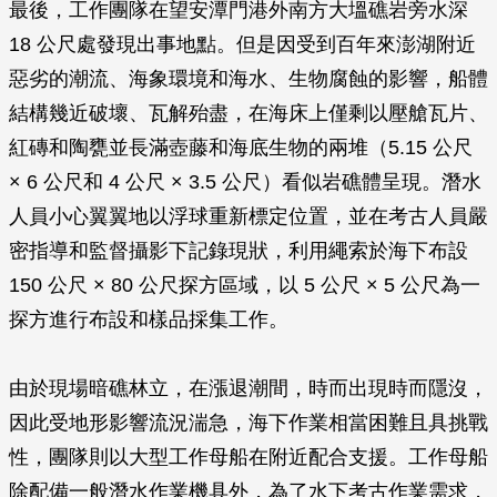
最後，工作團隊在望安潭門港外南方大塭礁岩旁水深
18 公尺處發現出事地點。但是因受到百年來澎湖附近
惡劣的潮流、海象環境和海水、生物腐蝕的影響，船體
結構幾近破壞、瓦解殆盡，在海床上僅剩以壓艙瓦片、
紅磚和陶甕並長滿壺藤和海底生物的兩堆（5.15 公尺
× 6 公尺和 4 公尺 × 3.5 公尺）看似岩礁體呈現。潛水
人員小心翼翼地以浮球重新標定位置，並在考古人員嚴
密指導和監督攝影下記錄現狀，利用繩索於海下布設
150 公尺 × 80 公尺探方區域，以 5 公尺 × 5 公尺為一
探方進行布設和樣品採集工作。
由於現場暗礁林立，在漲退潮間，時而出現時而隱沒，
因此受地形影響流況湍急，海下作業相當困難且具挑戰
性，團隊則以大型工作母船在附近配合支援。工作母船
除配備一般潛水作業機具外，為了水下考古作業需求，