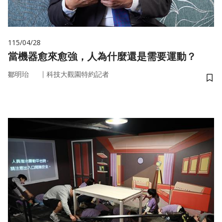
115/04/28
當機器愈來愈強，人為什麼還是需要運動？
｜
鄒明珆
科技大觀園特約記者
儲