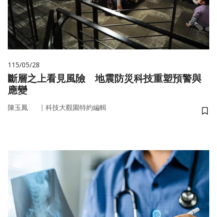
115/05/28
斷層之上看見風險 地震防災科技重塑預警與
應變
｜
陳玉鳳
科技大觀園特約編輯
儲