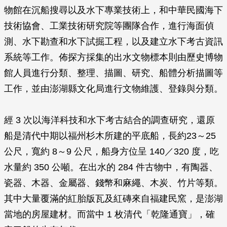
物館在沉船搜尋以及水下專業技術上，和中華民國海下
技術協會、工業技術研究院等團隊合作，進行海面偵
測、水下勘查和水下試掘工程，以及建立水下考古資訊
系統等工作。佈探方採集的出水文物標本則由歷史博物
館人員進行分類、整理、描圖、研究、船體分析描圖等
工作，並由澎湖縣文化局進行文物維護、登錄與分類。
經 3 次以海洋科技和水下考古結合的調查研究，還原
船是清代中期以福州杉木所建的平底船，長約23～25
公尺，寬約 8～9 公尺，船身方位呈 140／320 度，吃
水量約 350 公噸。在出水的 284 件古物中，有陶器、
瓷器、木器、金屬器、錢幣和麻繩、木炭、竹片等類。
其中大量覆滿的紅胎版瓦及紅磚來自福建民窯，是澎湖
當地的房屋建材。而當中 1 枚清代「乾隆通寶」，確