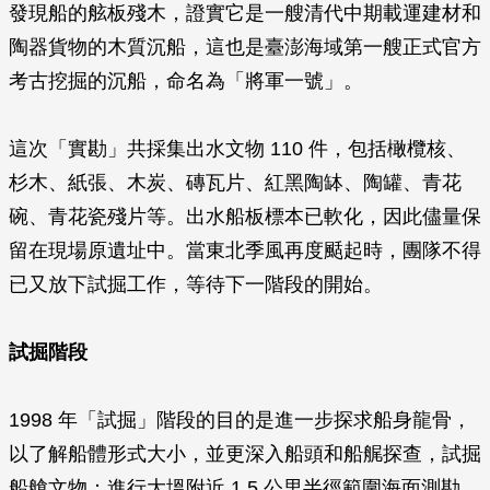
發現船的舷板殘木，證實它是一艘清代中期載運建材和
陶器貨物的木質沉船，這也是臺澎海域第一艘正式官方
考古挖掘的沉船，命名為「將軍一號」。
這次「實勘」共採集出水文物 110 件，包括橄欖核、
杉木、紙張、木炭、磚瓦片、紅黑陶缽、陶罐、青花
碗、青花瓷殘片等。出水船板標本已軟化，因此儘量保
留在現場原遺址中。當東北季風再度颳起時，團隊不得
已又放下試掘工作，等待下一階段的開始。
試掘階段
1998 年「試掘」階段的目的是進一步探求船身龍骨，
以了解船體形式大小，並更深入船頭和船艉探查，試掘
船艙文物；進行大塭附近 1.5 公里半徑範圍海面測勘，