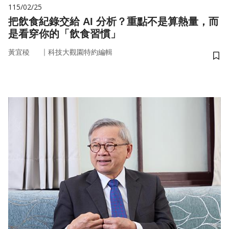
115/02/25
把飲食紀錄交給 AI 分析？重點不是算熱量，而
是看穿你的「飲食習慣」
｜
黃宜稜
科技大觀園特約編輯
儲