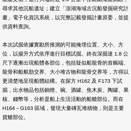
尋求其他沉船遺址；建立「澎湖海域古沉船發掘研究計
畫」電子化資訊系統，以完整記載發掘計畫原委，並提
供資料查詢。
本次試掘依據實勘所推測的可能掩埋位置、大小、方
位，以揚升方式依序進行目標試掘。終在深掘達 1.8 公
尺下逐漸出現船體各部位，包括疑似船龍骨的首艉端、
龍骨和船舷肋交界、大小堆古物和龍骨交界等，方得以
更清楚地呈現船體結構。在探方 H162 及 F173 下試
掘，出水物品包括銅燈、碗、酒罐、焦木炭、陶罐、果
核、錢幣等，分析是船上生活活動的船艙部位。而在
H164－G163 區域，發現大量磚瓦堆積物，則是主要
貨艙部位。