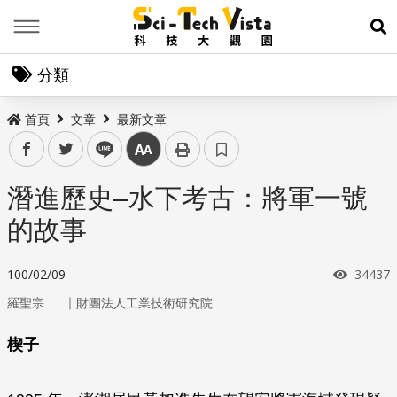
Menu
展
分類
首頁
文章
最新文章
facebook
twitter
line
中
潛進歷史–水下考古：將軍一號
的故事
瀏覽次
100/02/09
34437
｜
羅聖宗
財團法人工業技術研究院
楔子