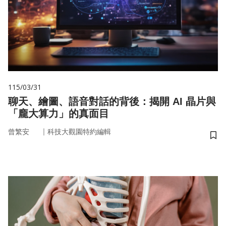
115/03/31
聊天、繪圖、語音對話的背後：揭開 AI 晶片與
「龐大算力」的真面目
｜
曾繁安
科技大觀園特約編輯
儲