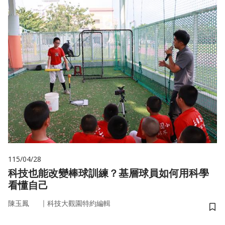
115/04/28
科技也能改變棒球訓練？基層球員如何用科學
看懂自己
｜
陳玉鳳
科技大觀園特約編輯
儲