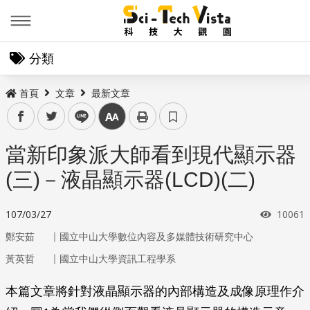
Menu
分類
首頁
文章
最新文章
facebook
twitter
line
中
當新印象派大師看到現代顯示器
(三)－液晶顯示器(LCD)(二)
瀏覽次
107/03/27
10061
｜
鄭安茹
國立中山大學數位內容及多媒體技術研究中心
｜
黃英哲
國立中山大學資訊工程學系
本篇文章將針對液晶顯示器的內部構造及成像原理作介