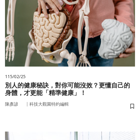
115/02/25
別人的健康秘訣，對你可能沒效？更懂自己的
身體，才更能「精準健康」！
｜
陳彥諺
科技大觀園特約編輯
儲