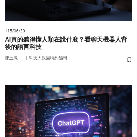
115/06/30
AI真的聽得懂人類在說什麼？看聊天機器人背
後的語言科技
｜
陳玉鳳
科技大觀園特約編輯
儲