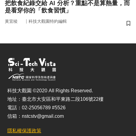
把飲食紀錄交給 AI 分析？重點不是算熱量，而
是看穿你的「飲食習慣」
｜
黃宜稜
科技大觀園特約編輯
儲
科技大觀園 ©2020 All Rights Reserved.
地址：臺北市大安區和平東路二段106號22樓
電話：02-25056789 #5526
信箱：nstcstv@gmail.com
隱私權保護政策