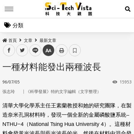
Menu
展
分類
首頁
文章
最新文章
facebook
twitter
line
中
一種材料能發出兩種波長
瀏覽次
96/07/05
15953
｜
張志玲
《科學發展》特約文字編輯（文字整理）
清華大學化學系主任王素蘭教授和她的研究團隊，在製
造奈米孔洞材料時，發現一個全新的金屬磷酸鹽系統–
NTHU−4（National Tsing Hua University 4）。這種材
料會發黃光波長與藍光波長的光，然後在材料中混合發