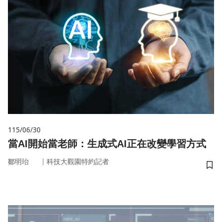
115/06/30
當AI開始當老師：生成式AI正在改變學習方式
｜
鄒明珆
科技大觀園特約記者
儲