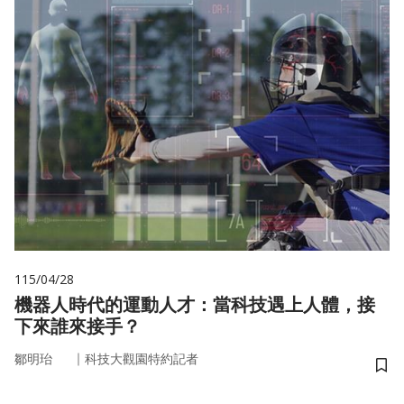
115/04/28
機器人時代的運動人才：當科技遇上人體，接
下來誰來接手？
｜
鄒明珆
科技大觀園特約記者
儲