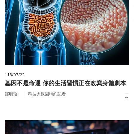
115/07/22
基因不是命運 你的生活習慣正在改寫身體劇本
｜
鄒明珆
科技大觀園特約記者
儲