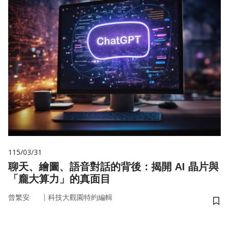
115/03/31
聊天、繪圖、語音對話的背後：揭開 AI 晶片與
「龐大算力」的真面目
｜
曾繁安
科技大觀園特約編輯
儲