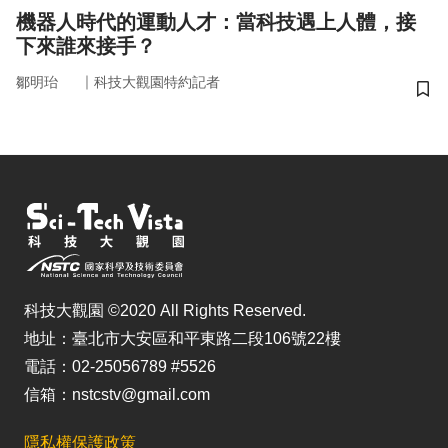
機器人時代的運動人才：當科技遇上人體，接
下來誰來接手？
｜
鄒明珆
科技大觀園特約記者
儲
科技大觀園 ©2020 All Rights Reserved.
地址：臺北市大安區和平東路二段106號22樓
電話：02-25056789 #5526
信箱：nstcstv@gmail.com
隱私權保護政策