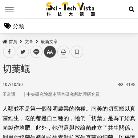
Menu
展
分類
首頁
文章
最新文章
facebook
twitter
line
中
切葉蟻
瀏覽
107/10/30
4198
｜
王道還
中央研究院歷史語言研究所助理研究員
人類並不是第一個發明農業的物種。南美的切葉蟻以真
菌維生，吃的都是自己種的，牠們「切葉」是為了給真
菌製作堆肥。此外，牠們還與放線菌建立了共生關係，
利用放線菌生產的抗生素對抗寄生真菌的細菌，以保護