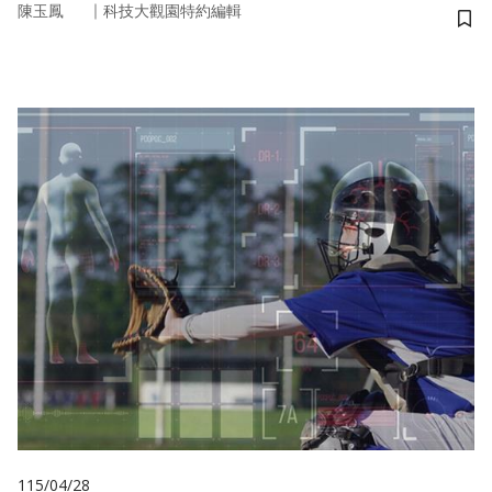
｜
陳玉鳳
科技大觀園特約編輯
儲
115/04/28