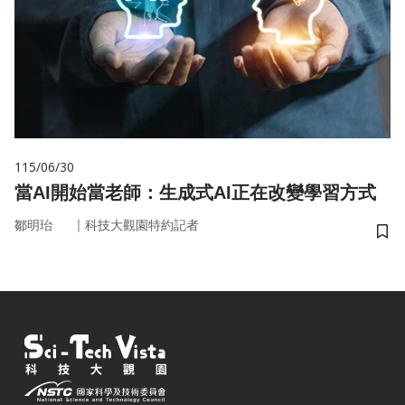
115/06/30
當AI開始當老師：生成式AI正在改變學習方式
｜
鄒明珆
科技大觀園特約記者
儲