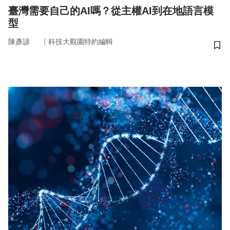
臺灣需要自己的AI嗎？從主權AI到在地語言模
型
｜
陳彥諺
科技大觀園特約編輯
儲