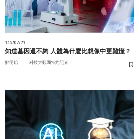
115/07/21
知道基因還不夠 人體為什麼比想像中更難懂？
｜
鄒明珆
科技大觀園特約記者
儲