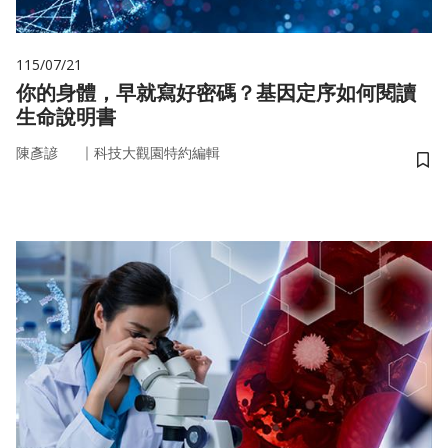
115/07/21
你的身體，早就寫好密碼？基因定序如何閱讀
生命說明書
｜
陳彥諺
科技大觀園特約編輯
儲