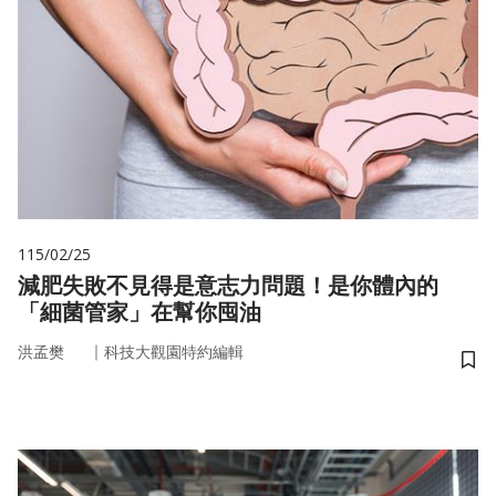
115/02/25
減肥失敗不見得是意志力問題！是你體內的
「細菌管家」在幫你囤油
｜
洪孟樊
科技大觀園特約編輯
儲