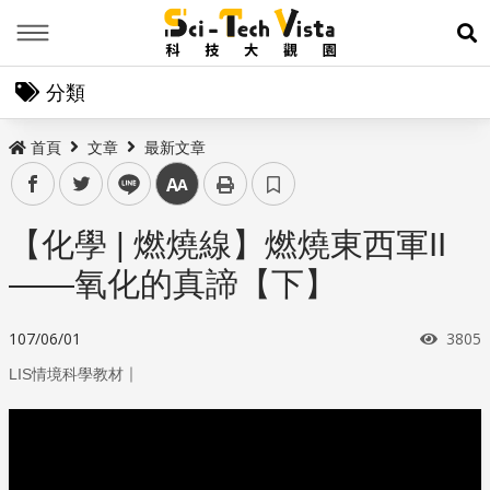
Menu
展
分類
首頁
文章
最新文章
facebook
twitter
line
中
【化學 | 燃燒線】燃燒東西軍II
——氧化的真諦【下】
瀏覽
107/06/01
3805
｜
LIS情境科學教材