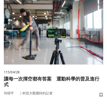
115/04/28
讓每一次揮空都有答案 運動科學的普及進行
式
｜
何楷平
科技大觀園特約記者
儲