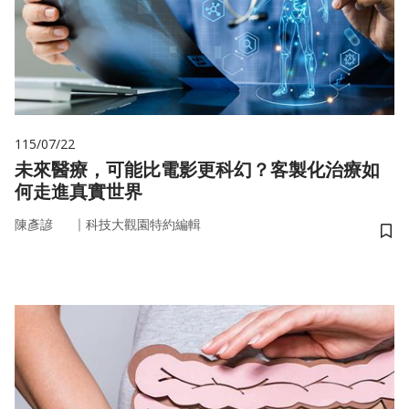
115/07/22
未來醫療，可能比電影更科幻？客製化治療如
何走進真實世界
｜
陳彥諺
科技大觀園特約編輯
儲