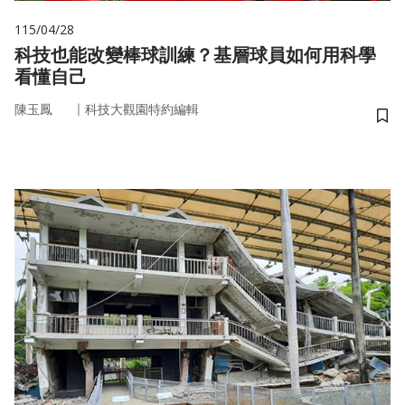
115/04/28
科技也能改變棒球訓練？基層球員如何用科學
看懂自己
｜
陳玉鳳
科技大觀園特約編輯
儲