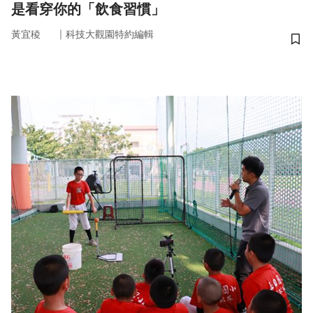
是看穿你的「飲食習慣」
｜
黃宜稜
科技大觀園特約編輯
儲