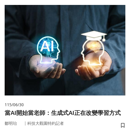
115/06/30
當AI開始當老師：生成式AI正在改變學習方式
｜
鄒明珆
科技大觀園特約記者
儲