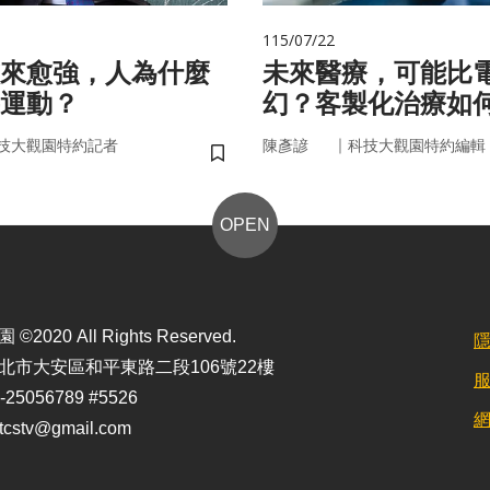
115/07/22
來愈強，人為什麼
未來醫療，可能比
運動？
幻？客製化治療如
實世界
｜
技大觀園特約記者
陳彥諺
科技大觀園特約編輯
儲存書籤
OPEN
2020 All Rights Reserved.
北市大安區和平東路二段106號22樓
25056789 #5526
stv@gmail.com