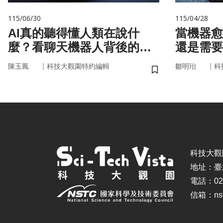
115/06/30
115/04/28
AI真的聽得懂人類在說什
當機器愈
麼？看聊天機器人背後的語
還是需要
言科技
｜
｜
陳玉鳳
科技大觀園特約編輯
鄒明珆
科
儲存書籤
科技大觀園 ©
地址：臺
電話：02-
信箱：nstc