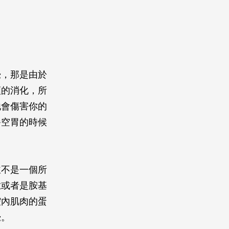
覺，那是由於
類的消化，所
他會傷害你的
餐空胃的時候
並不是一個所
肽或者是胺基
腔內肌肉的蛋
覺。