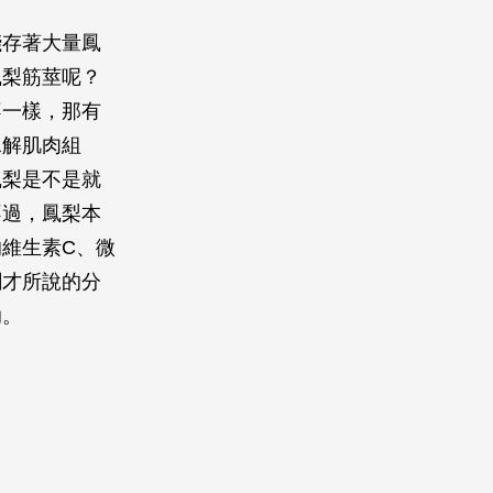
殘存著大量鳳
鳳梨筋莖呢？
不一樣，那有
水解肌肉組
鳳梨是不是就
不過，鳳梨本
維生素C、微
剛才所說的分
助。