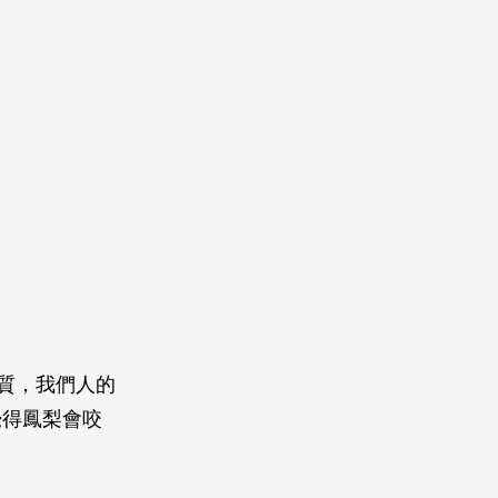
質，我們人的
覺得鳳梨會咬