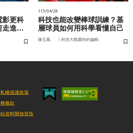
115/04/28
電影更科
科技也能改變棒球訓練？基
何走進真
層球員如何用科學看懂自己
｜
陳玉鳳
科技大觀園特約編輯
儲存書籤
儲
隱私權保護政策
服務條款
網站資料開放宣告