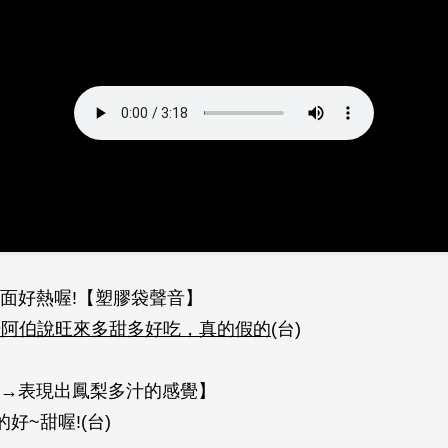
面好熱喔!【塑膠袋聲音】
場阿伯說旺來多甜多好吃，真的假的
(台)
→表現出鳳梨多汁的感覺】
好~甜喔!(台)