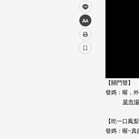
line
中
【關門聲】
發媽：喔，外
菜市
【吃一口鳳梨
發媽：喔~真的