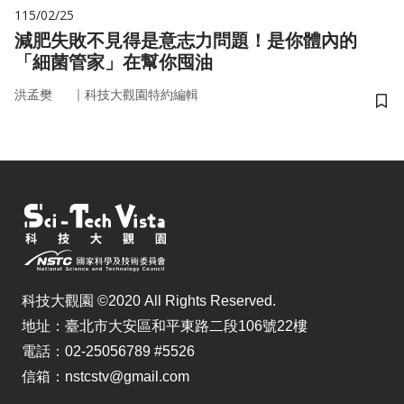
115/02/25
減肥失敗不見得是意志力問題！是你體內的
「細菌管家」在幫你囤油
｜
洪孟樊
科技大觀園特約編輯
儲
科技大觀園 ©2020 All Rights Reserved.
地址：臺北市大安區和平東路二段106號22樓
電話：02-25056789 #5526
信箱：nstcstv@gmail.com