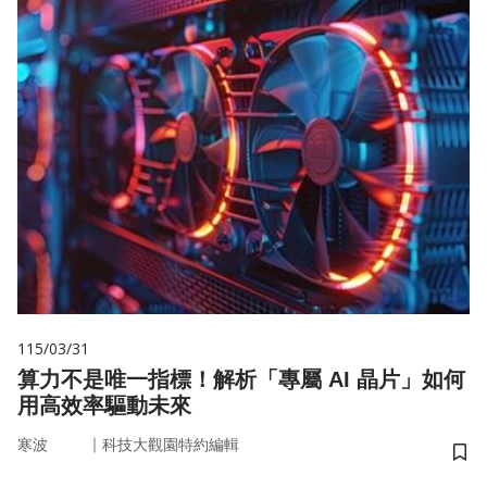
115/03/31
算力不是唯一指標！解析「專屬 AI 晶片」如何
用高效率驅動未來
｜
寒波
科技大觀園特約編輯
儲