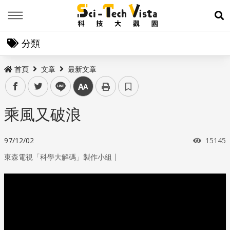
Menu
展
分類
首頁
文章
最新文章
facebook
twitter
line
中
乘風又破浪
瀏覽次
97/12/02
15145
｜
東森電視「科學大解碼」製作小組