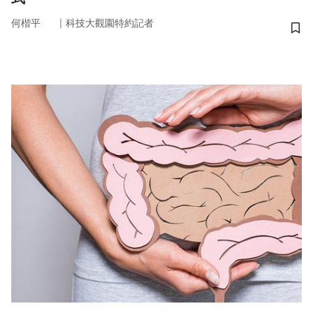
｜
何楷平
科技大觀園特約記者
儲