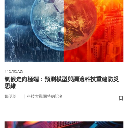
115/05/29
氣候走向極端：預測模型與調適科技重建防災
思維
｜
鄒明珆
科技大觀園特約記者
儲